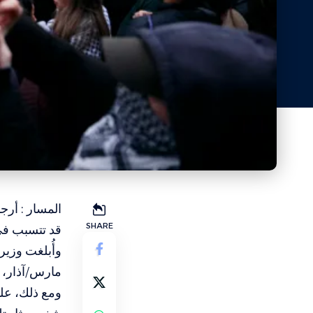
المسار : أر
SHARE
قد تتسبب ف
مارس/آذار، ل
ومع ذلك، عل