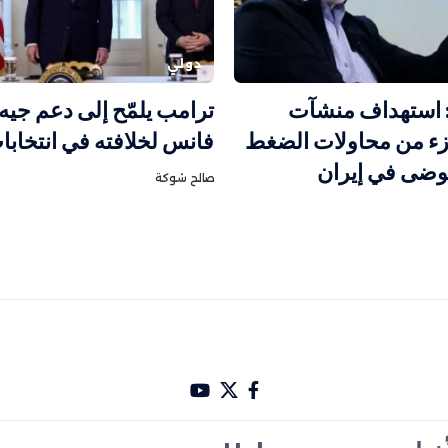
دولي
 استهداف منشآت
ترامب يلمّح إلى دعم جيه
زء من محاولات الضغط
فانس لخلافته في انتخابات 28
فوضى في إيران
صالح شوكة