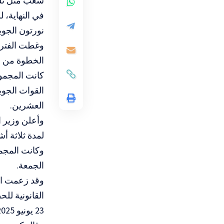
شغب مثل تلك
في النهاية، 
نورتون الجوي
وغطت الفترة ا
الخطوة من أ
العشرين.
وأعلن وزير 
لمدة ثلاثة أش
وكانت المجم
الجمعة.
القانونية لل
23 يونيو 2025”