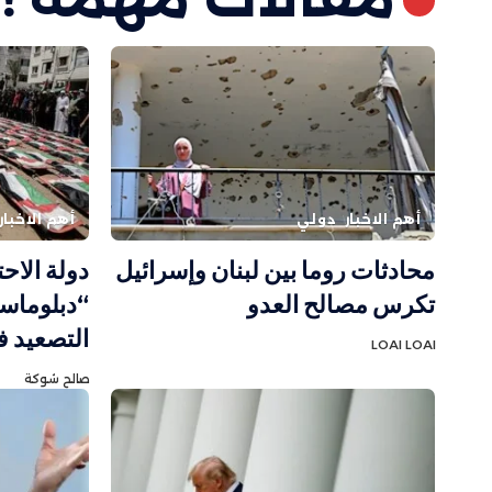
أهم الاخبار
دولي
أهم الاخبار
محادثات روما بين لبنان وإسرائيل
دولة الاح
تكرس مصالح العدو
“دبلوماسي
التصعيد ف
LOAI LOAI
صالح شوكة