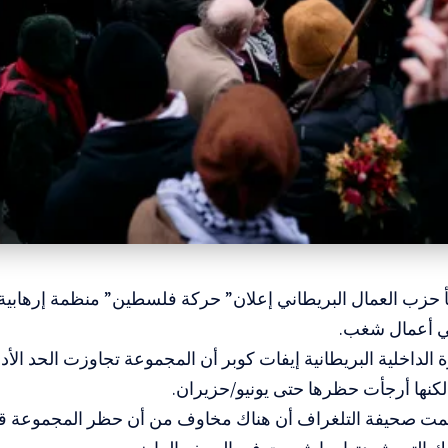
جأ حزب العمال البريطاني إعلان” حركة فلسطين” منظمة إرهابي
ي أعمال شغب.
كنها أرجأت حظرها حتى يونيو/حزيران.
مت صحيفة التلغراف أن هناك مخاوف من أن حظر المجموعة قد 