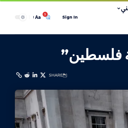
ي
9
Aa
Sign In
ة فلسطين”
SHARE