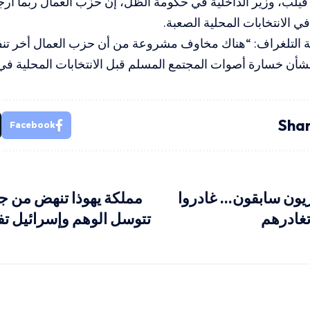
لب، وزير الداخلية في حكومة الظل، إن حزب العمال ربما أرجأ
 الانتخابات المحلية الصعبة.
التلغراف: “هناك مخاوف مشروعة من أن حزب العمال أخر تنفيذ 
بشأن خسارة أصوات المجتمع المسلم قبل الانتخابات المحلية في م
Shar
Facebook
يون سابقون… غادروا
مملكة يهوذا تنهض من جد
غادرهم
تتوسل الوهم وإسرائيل ت