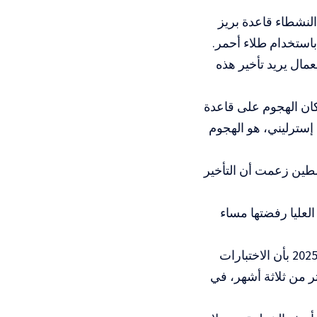
النشطاء قاعدة بريز
باستخدام طلاء أحمر.
عمال يريد تأخير هذه
ا منذ شهر مارس، وكان الهجوم على قاعدة
 الشهر الماضي، والذي كلف 7 ملايين جنيه إسترليني، هو الهجوم
طين زعمت أن التأخير
عليا رفضتها مساء
وقد زعمت المحكمة: “تم إخطار وزير الداخلية في وقت مبكر من 13 مارس 2025 بأن الاختبارات
ثر من ثلاثة أشهر، في