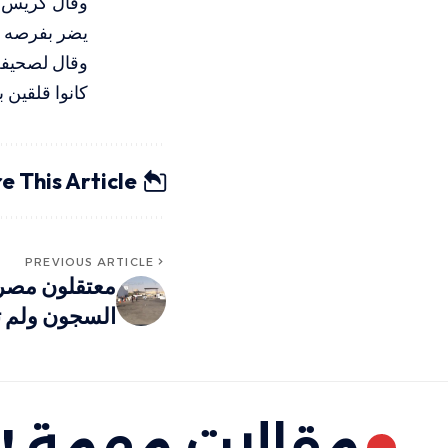
وقال كريس في
يضر بفرصه في
وقال لصحيفة 
كانوا قلقين 
e This Article
PREVIOUS ARTICLE
معتقلون مصر
السجون ولم ت
مقالات مهمة !