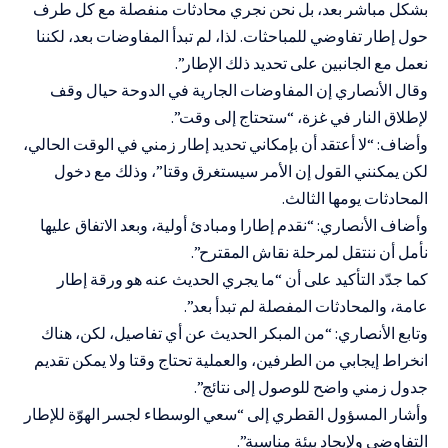
بشكل مباشر بعد، بل نحن نجري محادثات منفصلة مع كل طرف
حول إطار تفاوضي للمباحثات. لذا، لم تبدأ المفاوضات بعد، لكننا
نعمل مع الجانبين على تحديد ذلك الإطار”.
وقال الأنصاري إن المفاوضات الجارية في الدوحة حيال وقف
لإطلاق النار في غزة، “ستحتاج إلى وقت”.
وأضاف: “لا أعتقد أن بإمكاني تحديد إطار زمني في الوقت الحالي،
لكن يمكنني القول إن الأمر سيستغرق وقتا”، وذلك مع دخول
المحادثات يومها الثالث.
وأضاف الأنصاري: “نقدم إطارا ومبادئ أولية، وبعد الاتفاق عليها
نأمل أن ننتقل لمرحلة نقاش المقترح”.
كما جدّد التأكيد على أن “ما يجري الحديث عنه هو ورقة إطار
عامة، والمحادثات المفصلة لم تبدأ بعد”.
وتابع الأنصاري: “من المبكر الحديث عن أي تفاصيل، لكن، هناك
انخراط إيجابي من الطرفين، والعملية تحتاج وقتا ولا يمكن تقديم
جدول زمني واضح للوصول إلى نتائج”.
وأشار المسؤول القطري إلى “سعي الوسطاء لجسر الهوّة للإطار
التفاوضي ولإيجاد بيئة مناسبة”.