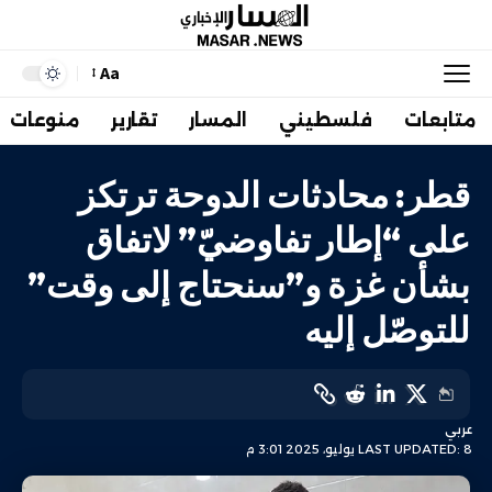
Aa
متابعات
فلسطيني
المسار
تقارير
منوعات
قطر: محادثات الدوحة ترتكز
على “إطار تفاوضيّ” لاتفاق
بشأن غزة و”سنحتاج إلى وقت”
للتوصّل إليه
عربي
LAST UPDATED: 8 يوليو، 2025 3:01 م