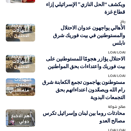
ويكشف “الحل النازي” الإسرائيلي إزاء
قطاع غزة
رباح
أهم الاخبار
الأهالي يواجهون عدوان الاحتلال
انتهاكات
والمستوطنين في بيت فوريك شرق
الاحتلال
نابلس
LOAI LOAI
أهم الاخبار
الاحتلال يؤازر هجومًا للمستوطنين على
انتهاكات
بيت فوريك واعتداءات بحق المواطنين
الاحتلال
LOAI LOAI
انتهاكات
مستوطنون يهاجمون تجمع الكعابنة شرق
الاحتلال
رام الله ويصعّدون اعتداءاتهم بحق
فلسطيني
التجمعات البدوية
صالح شوكة
محادثات روما بين لبنان وإسرائيل تكرس
أهم الاخبار
مصالح العدو
دولي
LOAI LOAI