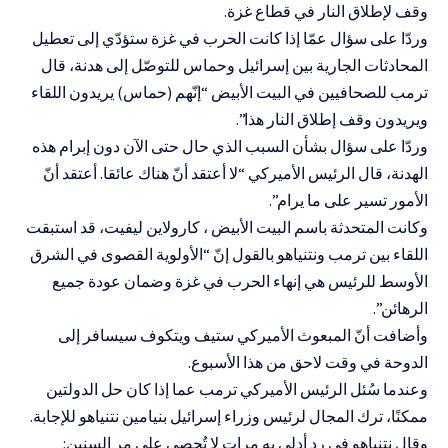
وقف لإطلاق النار في قطاع غزة.
وردّا على سؤال عمّا إذا كانت الحرب في غزة ستؤدّي إلى تعطيل
المحادثات الجارية بين إسرائيل وحماس للتوصّل إلى هدنة، قال
ترمب للصحافيين في البيت الأبيض “إنّهم (حماس) يريدون اللقاء
ويريدون وقف إطلاق النار هذا”.
وردّا على سؤال بشأن السبب الذي حال حتى الآن دون إبرام هذه
الهدنة، قال الرئيس الأميركي “لا أعتقد أنّ هناك عائقا. أعتقد أنّ
الأمور تسير على ما يرام”.
وكانت المتحدثة باسم البيت الأبيض ، كارولاين ليفيت، قد استبقت
اللقاء بين ترمب ونتنياهو بالقول إنّ “الأولوية القصوى في الشرق
الأوسط للرئيس هي إنهاء الحرب في غزة وضمان عودة جميع
الرهائن”.
وأضافت أنّ المبعوث الأميركي ستيف ويتكوف سيسافر إلى
الدوحة في وقت لاحق من هذا الأسبوع.
وعندما سُئل الرئيس الأميركي ترمب عما إذا كان حل الدولتين
ممكنًا، ترك المجال لرئيس وزراء إسرائيل بنيامين نتنياهو للإجابة.
وقال نتنياهو في ردٍ أدلى به مراتٍ لا تُحصى على مر السنين: