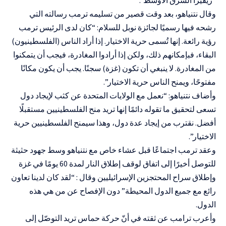
وقال نتنياهو، بعد وقت قصير من تسليمه ترمب رسالته التي
رشحه فيها رسميًا لجائزة نوبل للسلام: “كان لدى الرئيس ترمب
رؤية رائعة. إنها تُسمى حرية الاختيار. إذا أراد الناس (الفلسطينيون)
البقاء، فبإمكانهم ذلك، ولكن إذا أرادوا المغادرة، فيجب أن يتمكنوا
من المغادرة. لا ينبغي أن تكون (غزة) سجنًا. يجب أن يكون مكانًا
مفتوحًا، ويمنح الناس حرية الاختيار”.
وأضاف نتنياهو: “نعمل مع الولايات المتحدة عن كثب لإيجاد دول
تسعى لتحقيق ما تقوله دائمًا إنها تريد منح الفلسطينيين مستقبلًا
أفضل. نقترب من إيجاد عدة دول، وهذا سيمنح الفلسطينيين حرية
الاختيار”.
وعقد ترمب اجتماعًا قبل عشاء خاص مع نتنياهو وسط جهود حثيثة
للتوصل أخيرًا إلى اتفاق لوقف إطلاق النار لمدة 60 يومًا في غزة
وإطلاق سراح المحتجزين الإسرائيليين وقال : “لقد كان لدينا تعاون
رائع مع جميع الدول المحيطة” دون الإفصاح عن من هي هذه
الدول.
وأعرب ترامب عن ثقته في أنّ حركة حماس تريد التوصّل إلى