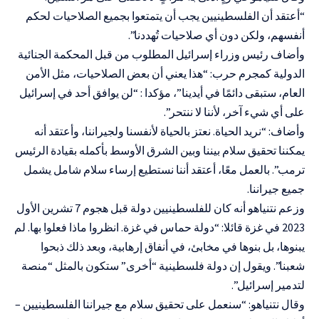
“أعتقد أن الفلسطينيين يجب أن يتمتعوا بجميع الصلاحيات لحكم
أنفسهم، ولكن دون أي صلاحيات تُهددنا”.
وأضاف رئيس وزراء إسرائيل المطلوب من قبل المحكمة الجنائية
الدولية كمجرم حرب: “هذا يعني أن بعض الصلاحيات، مثل الأمن
العام، ستبقى دائمًا في أيدينا”، مؤكدا : “لن يوافق أحد في إسرائيل
على أي شيء آخر، لأننا لا ننتحر”.
وأضاف: “نريد الحياة. نعتز بالحياة لأنفسنا ولجيراننا، وأعتقد أنه
يمكننا تحقيق سلام بيننا وبين الشرق الأوسط بأكمله بقيادة الرئيس
ترمب”. بالعمل معًا، أعتقد أننا نستطيع إرساء سلام شامل يشمل
جميع جيراننا.
وزعم نتنياهو أنه كان للفلسطينيين دولة قبل هجوم 7 تشرين الأول
2023 في غزة قائلا: “دولة حماس في غزة. انظروا ماذا فعلوا بها. لم
يبنوها، بل بنوها في مخابئ، في أنفاق إرهابية، وبعد ذلك ذبحوا
شعبنا”. ويقول إن دولة فلسطينية “أخرى” ستكون بالمثل “منصة
لتدمير إسرائيل”.
وقال نتنياهو: “سنعمل على تحقيق سلام مع جيراننا الفلسطينيين –