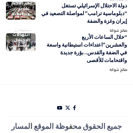
أهم الاخبار
دولة الاحتلال الإسرائيلي تستغل
تقارير
“دبلوماسية ترامب” لمواصلة التصعيد في
ودراسات
إيران وغزة والضفة
استيطان
صالح شوكة
انتهاكات
“خلال الساعات الأربع
الاحتلال
والعشرين”اعتداءات استيطانية واسعة
فلسطيني
في الضفة والقدس.. بؤرة جديدة
واقتحامات للأقصى
صالح شوكة
جميع الحقوق مح
ف
وظة الموقع
ا
لمسار