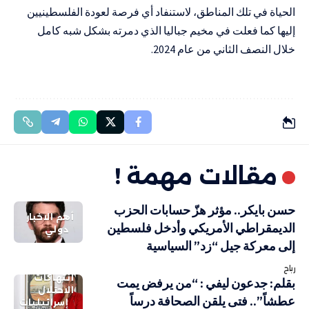
الحياة في تلك المناطق، لاستنفاد أي فرصة لعودة الفلسطينيين
إليها كما فعلت في مخيم جباليا الذي دمرته بشكل شبه كامل
خلال النصف الثاني من عام 2024.
مقالات مهمة !
حسن بايكر.. مؤثر هزّ حسابات الحزب
أهم الاخبار
الديمقراطي الأمريكي وأدخل فلسطين
دولي
إلى معركة جيل “زد” السياسية
رباح
انتهاكات
بقلم: جدعون ليفي : “من يرفض يمت
الاحتلال
عطشاً”.. فتى يلقن الصحافة درساً
إسرائيليات