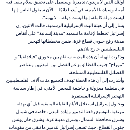
أولئك الذين لا يريدون تدميرنا. وسنعمل على تحقيق سلام يبقى فيه
أمننا، وسيادتنا الأمنية، في أيدينا دائمًا… الآن سيقول الناس: إنها
ليست دولة كاملة، إنها ليست دولة… لا يهمنا”.
يشار إلى أن هيئة البث الإسرائيلية الرسمية، قالت الاثنين، إن
إسرائيل تخطط لإقامة ما تسميه “مدينة إنسانية” على أنقاض
مدينة رفح جنوبي قطاع غزة، ضمن مخططاتها لتهجير
الفلسطينيين خارج بلادهم.
وذكرت الهيئة أن هذه المدينة ستقام بين محوري “فيلادلفيا” و
“موراج” جنوب القطاع، بزعم الفصل بين المدنيين وعناصر
الفصائل الفلسطينية المسلحة.
وأشارت إلى أن هذه الخطة تهدف لتجميع مئات آلاف الفلسطينيين
في منطقة معزولة و خاضعة للفحص الأمني، في إطار سياسة
التهجير الإسرائيلية المستمرة.
وتحاول إسرائيل استغلال الأيام القليلة المتبقية قبل أي تهدئة
مرتقبة، لتوسيع رقعة التدمير وإبادة المدن، خاصة في شمال
وشرق محافظة الشمال، وشرق مدينة غزة، وشرق خان يونس
جنوبي القطاع، حيث تسعى إسرائيل لتدمير ما تبقى من مقومات