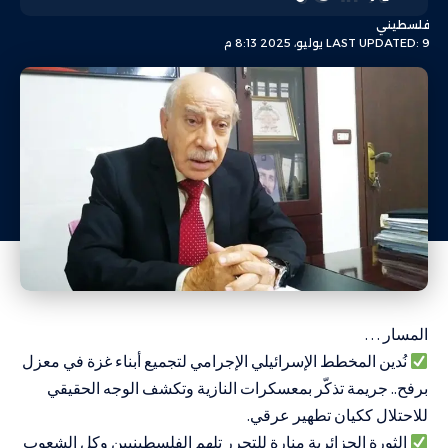
فلسطيني
LAST UPDATED: 9 يوليو، 2025 8:13 م
المسار …
نُدين المخطط الإسرائيلي الإجرامي لتجميع أبناء غزة في معزل
برفح.. جريمة تذكّر بمعسكرات النازية وتكشف الوجه الحقيقي
للاحتلال ككيان تطهير عرقي.
الثورة الجزائرية منارة للتحرر تلهم الفلسطينيين وكل الشعوب