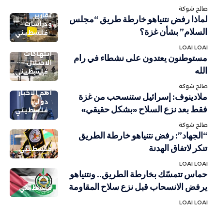
صالح شوكة
تقارير
لماذا رفض نتنياهو خارطة طريق “مجلس
ودراسات
السلام” بشأن غزة؟
فلسطيني
LOAI LOAI
انتهاكات
مستوطنون يعتدون على نشطاء في رام
الاحتلال
الله
فلسطيني
صالح شوكة
أهم الاخبار
ملادينوف: إسرائيل ستنسحب من غزة
دولي
فقط بعد نزع السلاح «بشكل حقيقي»
فلسطيني
صالح شوكة
“الجهاد”: رفض نتنياهو خارطة الطريق
تنكر لاتفاق الهدنة
فلسطيني
LOAI LOAI
حماس تتمسّك بخارطة الطريق.. ونتنياهو
يرفض الانسحاب قبل نزع سلاح المقاومة
فلسطيني
LOAI LOAI