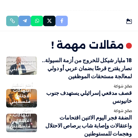
مقالات مهمة !
18 مليار شيكل للخروج من أزمة السيولة..
اقتصاد
نصار يقترح قرضًا بضمان عربي أو دولي
فلسطيني
لمعالجة مستحقات الموظفين
أهم الاخبار
صالح شوكة
انتهاكات
قصف مدفعي إسرائيلي يستهدف جنوب
الاحتلال
خانيونس
فلسطيني
أسرى
صالح شوكة
انتهاكات
الضفة فجر اليوم الاثنين اقتحامات
الاحتلال
واعتقالات وإصابة شاب برصاص الاحتلال
فلسطيني
وهجمات للمستوطنين