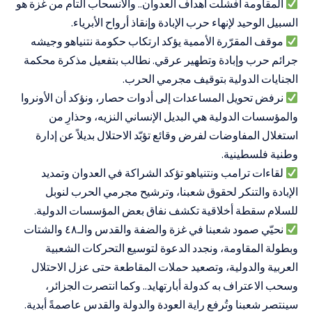
المقاومة أفشلت أهداف العدوان.. والانسحاب التام من غزة هو
السبيل الوحيد لإنهاء حرب الإبادة وإنقاذ أرواح الأبرياء.
موقف المقرّرة الأممية يؤكد ارتكاب حكومة نتنياهو وجيشه
جرائم حرب وإبادة وتطهير عرقي. نطالب بتفعيل مذكرة محكمة
الجنايات الدولية بتوقيف مجرمي الحرب.
نرفض تحويل المساعدات إلى أدوات حصار، ونؤكد أن الأونروا
والمؤسسات الدولية هي البديل الإنساني النزيه، وحذارِ من
استغلال المفاوضات لفرض وقائع تؤبّد الاحتلال بديلاً عن إدارة
وطنية فلسطينية.
لقاءات ترامب ونتنياهو تؤكد الشراكة في العدوان وتمديد
الإبادة والتنكر لحقوق شعبنا، وترشيح مجرمي الحرب لنوبل
للسلام سقطة أخلاقية تكشف نفاق بعض المؤسسات الدولية.
نحيّي صمود شعبنا في غزة والضفة والقدس والـ٤٨ والشتات
وبطولة المقاومة، ونجدد الدعوة لتوسيع التحركات الشعبية
العربية والدولية، وتصعيد حملات المقاطعة حتى عزل الاحتلال
وسحب الاعتراف به كدولة أبارتهايد.. وكما انتصرت الجزائر،
سينتصر شعبنا وتُرفع راية العودة والدولة والقدس عاصمةً أبدية.