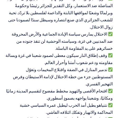
المناضلة ضد الاستعمار، وكل التقدير للجزائر رئيسًا وحكومةً
وبرلمانًا وشعبًا لمواقفها الثابتة والداعمة لفلسطين بلا تردّد. تحية
للشعب الجزائري الذي صنع انتصاره وسيظل سندًا لصمودنا حتى
زوال الاحتلال.
الاحتلال يمارس سياسة الإبادة الجماعية والأرض المحروقة
ضد المدنيين في غزة، وسياسته الوحشية لن تنقذ جنوده من
خسائرهم على يد المقاومة الباسلة.
وقف إطلاق النار سيكون معطى لصمود شعبنا في غزة وبسالة
مقاومته ودعم شعوب أمتنا وأحرار العالم.
تدمير المنازل في الضفة واقتلاع المخيمات وتغوّل
المستوطنين جزء من خطة الاحتلال لإدامة الاستيطان وفرض
التهجير القسري.
اقتحام الأقصى والتهويد مخطط مفضوح لتقسيم المدينة زمانيًا
ومكانيًا، وشعبنا يواجهه بصمودٍ أسطوري.
نتنياهو يطيل أمد الحرب ليطيل عمره السياسي خشية
المحاكمة والانهيار وتفكك ائتلافه الفاشي.