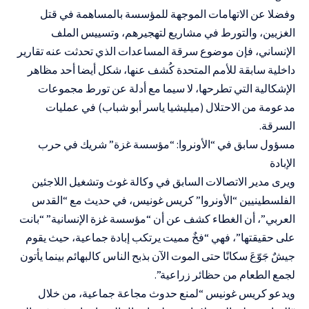
وفضلا عن الاتهامات الموجهة للمؤسسة بالمساهمة في قتل
الغزيين، والتورط في مشاريع لتهجيرهم، وتسييس الملف
الإنساني، فإن موضوع سرقة المساعدات الذي تحدثت عنه تقارير
داخلية سابقة للأمم المتحدة كُشف عنها، شكل أيضا أحد مظاهر
الإشكالية التي تطرحها، لا سيما مع أدلة عن تورط مجموعات
مدعومة من الاحتلال (ميليشيا ياسر أبو شباب) في عمليات
السرقة.
مسؤول سابق في “الأونروا: “مؤسسة غزة” شريك في حرب
الإبادة
ويرى مدير الاتصالات السابق في وكالة غوث وتشغيل اللاجئين
الفلسطينيين “الأونروا” كريس غونيس، في حديث مع “القدس
العربي”، أن الغطاء كشف عن أن “مؤسسة غزة الإنسانية” “بانت
على حقيقتها”، فهي “فخٌ مميت يرتكب إبادة جماعية، حيث يقوم
جيشٌ جَوّعَ سكانًا حتى الموت الآن بذبح الناس كالبهائم بينما يأتون
لجمع الطعام من حظائر زراعية”.
ويدعو كريس غونيس “لمنع حدوث مجاعة جماعية، من خلال