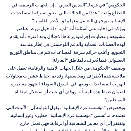
الحكومي” في غزة لـ”القدس العربي”، إن الجهات الرسمية في
القطاع وثقت “عددًا من الحالات التي تتعلق بسرقة المساعدات
الإنسانية، ويجري التعامل معها وفق الأطر القانونية”.
ويؤكد في إجابة على أسئلتنا أنه “لدينا أدلة حول تورط عناصر
مشبوهة وعصابات إجرامية يرعاها الاحتلال وقد اعترف أنه يقدم
لهذه العصابات الحماية والدعم اللوجستي في إطار هندسة
التجويع، وأغلب جرائم سرقة المساعدات تتم في مناطق التوزيع
العشوائي فيما يُعرف بالمناطق “العازلة”.
ويضيف “الحكومة، من خلال الجهات الأمنية والرقابية، تعمل على
ملاحقة هذه الأطراف ومحاسبتها، وقد تم إحباط عشرات محاولات
لتهريب المساعدات وبيعها في السوق السوداء. الجهود مستمرة
لضمان ضبط هذه المسألة ووقف أي عبث أو استغلال لمعاناة
المواطنين”.
وبخصوص “مؤسسة غزة الإنسانية”، يقول الثوابتة إن “الآليات التي
تعتمدها ما تُسمى “مؤسسة غزة الإنسانية” خطيرة وغير إنسانية،
وتفتقر إلى أي معايير للشفافية أو الرقابة. فهي تعمل خارج
المنظومة الأممية والإنسانية والإغاثية، وتنفذ أجندات أمنية