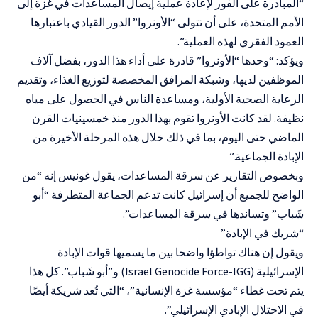
“المبادرة على الفور لإعادة عملية إيصال المساعدات في غزة إلى
الأمم المتحدة، على أن تتولى “الأونروا” الدور القيادي باعتبارها
العمود الفقري لهذه العملية”.
ويؤكد: “وحدها “الأونروا” قادرة على أداء هذا الدور، بفضل آلاف
الموظفين لديها، وشبكة المرافق المخصصة لتوزيع الغذاء، وتقديم
الرعاية الصحية الأولية، ومساعدة الناس في الحصول على مياه
نظيفة. لقد كانت الأونروا تقوم بهذا الدور منذ خمسينيات القرن
الماضي حتى اليوم، بما في ذلك خلال هذه المرحلة الأخيرة من
الإبادة الجماعية.”
وبخصوص التقارير عن سرقة المساعدات، يقول غونيس إنه “من
الواضح للجميع أن إسرائيل كانت تدعم الجماعة المتطرفة “أبو
شَباب” وتساندها في سرقة المساعدات”.
“شريك في الإبادة”
ويقول إن هناك تواطؤا واضحا بين ما يسميها قوات الإبادة
الإسرائيلية (Israel Genocide Force-IGG) و”أبو شَباب”. كل هذا
يتم تحت غطاء “مؤسسة غزة الإنسانية”، “التي تُعد شريكة أيضًا
في الاحتلال الإبادي الإسرائيلي”.