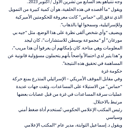
وجه نتنياهو بعد السابع من تشرين الأول / أكتوبر 2023..
ويقول “ما أقصده في هذه الخلفية، هو أن كمية كبيرة من التمويل
الذي تدفق إلى “حماس” كانت معروفة للحكومتين الأميركية
وللإسرائيلية، وسمحوا لها بالذهاب”.
ويضيف “وأي شخص ألقى نظرة على هذا الوضع، مثل “جيه بي
مورغان” أو “مجموعة بوسطن للاستشارات”، كان ليجد
المعلومات وهي متاحة. كان بإمكانهم أن يعرفوا أن هذا مريب”،
و”هذا يثير لدي احتمالاً واضحاً بأنهم يتحملون مسؤولية قانونية عن
المساهمة في تحقيق هذه النتيجة”.
حكومة غزة
وفي مقابل الموقف الأمريكي – الإسرائيلي المتذرع بمنع حركة
“حماس” من الاستيلاء على المساعدات، وثقت جهات عديدة
عمليات سرقة المساعدات في غزة من قبل عصابات بعضها
مرتبط بالاحتلال.
رئيس المكتب الإعلامي الحكومي: تُستخدم أداة ضغط أمني
وسياسي
ويقول د. إسماعيل الثوابتة، مدير عام “المكتب الإعلامي