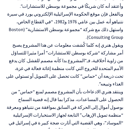
وأعتقد أنه كان شريكًا في مجموعة بوسطن للاستشارات”.
وبالفعل فإن موقع الحكومة الإسرائيلية الإلكتروني يورد في سيرة
نتنياهو أنه عمل بين عامَي 1976 و1982، “في القطاع الخاص،
واستهل ذلك مع شركة “مجموعة بوسطن الاستشارية” (Boston
Consulting Group).
ويقول هنري إنه كلما كُشفت معلومات عن هذا المشروع يصبح
أمر مشاركة “شركة بوسطن للاستشارات” أمرا مثيرا للتساؤل
من زاوية أخلاقية، فـ”المشروع بدا كأنه مصمم للفشل. كان يدفع
الأمم المتحدة للخروج التي كانت منظمة إغاثة فعالة في غزة،
تحت ذريعة أن “حماس” كانت تحصل على التمويل أو تستولي على
الغذاء وتبيعه”.
وينتقد هنري الادعاءات بأن المشروع مصمم لمنع “حماس” من
الحصول على المساعدات، مذكرا بما قال إنه قضية السماح
بوصول أموال إلى الحركة في السابق بموافقة من نتنياهو ومعرفة
“منظمة تمويل الإرهاب” التابعة لجهاز الاستخبارات الإسرائيلية
“الموساد”، وهي القضية التي أثارت ضجة كبير ة في إسرائيل في