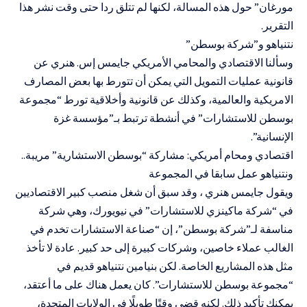
مورغان” حول هذه المسالة، لكنها لم تتلق ردا حتى وقت نشر هذا
التقرير.
نتنياهو و”شركة بوسطن”
وسألنا الاقتصادي والمحامي الأمريكي جايمس إس. هنري عن
قانونية عمليات التمويل التي يمكن أن تتورط بها بعض المصارف
الامريكية والعالمية، وكذلك عن قانونية وأخلاقية تورط “مجموعة
بوسطن للاستشارات” في أنشطة ترتبط بـ”مؤسسة غزة
الإنسانية”.
اقتصادي ومحام أمريكي: مشاركة “بوسطن الاستشارية” مريبة..
ونتنياهو عمل سابقا في المجموعة
ويقول جايمس هنري ، وقد سبق أن شغل منصب كبير الاقتصاديين
في “شركة ماكينزي للاستشارات” في نيويورك، وهي شركة
مناسفة لـ”شركة بوسطن”، إن “صناعة الاستشارات تخدم في
الغالب عملاء خاصين، وشركات كبيرة إلى حد كبير. عادة لا تأخذ
مثل هذه المشاريع الخاصة. لكن بنيامين نتنياهو قديم في
“مجموعة بوسطن للاستشارات”. كان يعمل هناك على ما أعتقد،
يمكنك تأكيد ذلك. لكنه قضى وقتًا طويلًا في الولايات المتحدة،