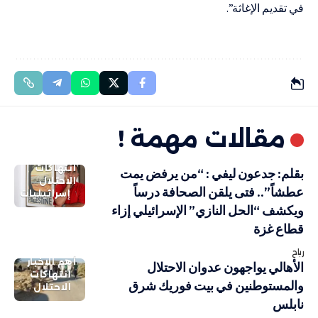
في تقديم الإغاثة”.
مقالات مهمة !
انتهاكات
بقلم: جدعون ليفي : “من يرفض يمت
الاحتلال
عطشاً”.. فتى يلقن الصحافة درساً
إسرائيليات
ويكشف “الحل النازي” الإسرائيلي إزاء
قطاع غزة
رباح
أهم الاخبار
الأهالي يواجهون عدوان الاحتلال
انتهاكات
والمستوطنين في بيت فوريك شرق
الاحتلال
نابلس