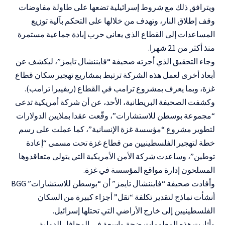
ويترافق ذلك مع شروط إسرائيلية تضعها على طاولة مفاوضات
وقف إطلاق النار، وتهدف من خلالها على التحكم بآلية توزيع
المساعدات إلى القطاع الذي يعاني حرب إبادة جماعية مستمرة
منذ أكثر من 21 شهرا.
وجاء التحقيق الذي أجرته صحيفة “فايننشال تايمز”، ليكشف عن
أبعاد أخرى لعمل هذه الشركة ترتبط بمشاريع تهجير سكان قطاع
غزة، وبما يعرف بمشروع ترامب في القطاع (ريفييرا ترامب).
وكشفت الصحيفة البريطانية، الأحد، عن أن شركة أمريكية تدعى
“مجموعة بوسطن للاستشارات”، وقّعت عقدا بملايين الدولارات
لتطوير مشروع “مؤسسة غزة الإنسانية”، كما عملت على رسم
خطة لتهجير الفلسطينيين من قطاع غزة تحت مسمى “إعادة
توطين”، وساعدت شركة الأمن الأمريكية التي يتولى متعاقدوها
المسلحون إدارة مواقع المؤسسة في غزة.
وأفادت صحيفة “فايننشال تايمز” أن “بوسطن للاستشارات” BGG
أنشأت نماذج لتقدير تكلفة “نقل” أجزاء كبيرة من السكان
الفلسطينيين إلى خارج الأراضي التي تحتلها إسرائيل.
وأثارت هذه المعلومات ضجة واسعة في المحافل الدولية