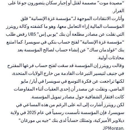
“مصيدة موت” مصممة لقتل أو إجبار سكان يتضورون جوعا على
الفرار.
وأثارت الانتقادات الموجهة لـ”مؤسسة غزة الإنسانية” قلق
المؤسسات المالية إزاء التعامل معها، وهو ما كشفته وكالة رويترز
التي نقلت عن مصادر مطلعة أن بنك “يو بي إس” UBS رفض طلب
“مؤسسة غزة الإنسانية” لفتح حساب بنكي في سويسرا. كما امتنع
بنك “غولدمان ساك” عن إنشاء حساب لصالح المؤسسة بعد
محادثات أولية.
وقالت رويترز إن المؤسسة قد سعَت لفتح حساب فرعها المقترح
في جنيف لتيسير التبرعات القادمة من خارج الولايات المتحدة،
لكنها تراجعت عن فكرة التوسع في سويسرا في أيار/ مايو
الماضي، ونقلت عن مصدر أن إحدى العقبات أثناء المفاوضات
كانت افتقار الشفافية حول مصادر تمويل المؤسسة.
لكن رويترز أشارت إلى انه على الرغم من هذه المساعي في
سويسرا، فإن المؤسسة تأسست رسمياً في عام 2025 في ولاية
ديلاوير الأميركية، وتمتلك حساباً لدى بنك “جيه بي مورغان”
.JPMorgan