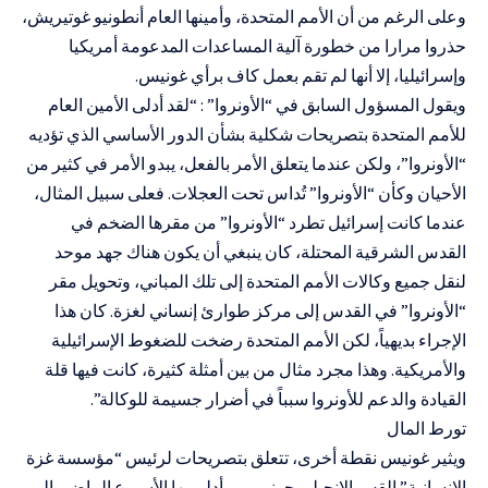
وعلى الرغم من أن الأمم المتحدة، وأمينها العام أنطونيو غوتيريش،
حذروا مرارا من خطورة آلية المساعدات المدعومة أمريكيا
وإسرائيليا، إلا أنها لم تقم بعمل كاف برأي غونيس.
ويقول المسؤول السابق في “الأونروا” : “لقد أدلى الأمين العام
للأمم المتحدة بتصريحات شكلية بشأن الدور الأساسي الذي تؤديه
“الأونروا”، ولكن عندما يتعلق الأمر بالفعل، يبدو الأمر في كثير من
الأحيان وكأن “الأونروا” تُداس تحت العجلات. فعلى سبيل المثال،
عندما كانت إسرائيل تطرد “الأونروا” من مقرها الضخم في
القدس الشرقية المحتلة، كان ينبغي أن يكون هناك جهد موحد
لنقل جميع وكالات الأمم المتحدة إلى تلك المباني، وتحويل مقر
“الأونروا” في القدس إلى مركز طوارئ إنساني لغزة. كان هذا
الإجراء بديهياً، لكن الأمم المتحدة رضخت للضغوط الإسرائيلية
والأمريكية. وهذا مجرد مثال من بين أمثلة كثيرة، كانت فيها قلة
القيادة والدعم للأونروا سبباً في أضرار جسيمة للوكالة”.
تورط المال
ويثير غونيس نقطة أخرى، تتعلق بتصريحات لرئيس “مؤسسة غزة
الإنسانية” القس الإنجيلي جوني مور أدلى بها الأسبوع الماضي إلى