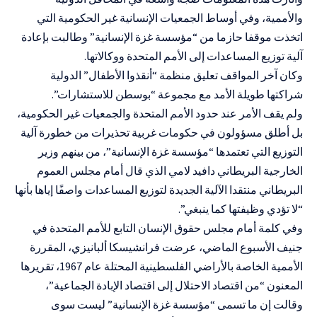
والأممية، وفي أوساط الجمعيات الإنسانية غير الحكومية التي
اتخذت موقفا حازما من “مؤسسة غزة الإنسانية” وطالبت بإعادة
آلية توزيع المساعدات إلى الأمم المتحدة ووكالاتها.
وكان آخر المواقف تعليق منظمة “أنقذوا الأطفال” الدولية
شراكتها طويلة الأمد مع مجموعة “بوسطن للاستشارات”.
ولم يقف الأمر عند حدود الأمم المتحدة والجمعيات غير الحكومية،
بل أطلق مسؤولون في حكومات غربية تحذيرات من خطورة آلية
التوزيع التي تعتمدها “مؤسسة غزة الإنسانية”، من بينهم وزير
الخارجية البريطاني دافيد لامي الذي قال أمام مجلس العموم
البريطاني منتقدا الآلية الجديدة لتوزيع المساعدات واصفًا إياها بأنها
“لا تؤدي وظيفتها كما ينبغي”.
وفي كلمة أمام مجلس حقوق الإنسان التابع للأمم المتحدة في
جنيف الأسبوع الماضي، عرضت فرانشيسكا ألبانيزي، المقررة
الأممية الخاصة بالأراضي الفلسطينية المحتلة عام 1967، تقريرها
المعنون “من اقتصاد الاحتلال إلى اقتصاد الإبادة الجماعية”،
وقالت إن ما تسمى “مؤسسة غزة الإنسانية” ليست سوى