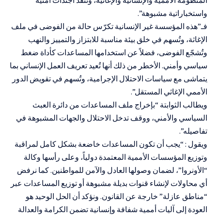
واستخباراتية مشبوهة”.
فـ”هذه المؤسسة غير الإنسانية تكرّس حالة من الفوضى في ملف
الإغاثة، وتُسهم في خلق بيئة مناسبة للابتزاز والتمييز والنهب
وتُشجّع الفوضى، فضلاً عن استخدامها المساعدات كأداة ضغط
سياسي وأمني. الأخطر من ذلك أنها تُعيد تعريف العمل الإنساني بما
يتماشى مع سياسات الاحتلال الإجرامية، وتُسهم في تقويض الدور
الأممي الإغاثي المستقل”.
ويطالب الثوابتة “بإخراج ملف المساعدات من دائرة العبث
السياسي والأمني، ووقف تدخل الاحتلال والجهات المشبوهة في
تفاصيله”.
ويقول : “يجب أن تكون المساعدات خاضعة بشكل كامل لمراقبة
وتوزيع المؤسسات الأممية المعتمدة دولياً، وعلى رأسها وكالة
“الأونروا”، لضمان وصولها العادل والآمن للمواطنين. كما نرفض
أي محاولات لإنشاء قنوات بديلة مشبوهة أو توزيع المساعدات عبر
“مناطق عازلة” خارجة عن القانون. ونؤكد أن الحل الوحيد هو
العودة إلى آليات أممية شفافة وإنسانية تضمن الكرامة والعدالة