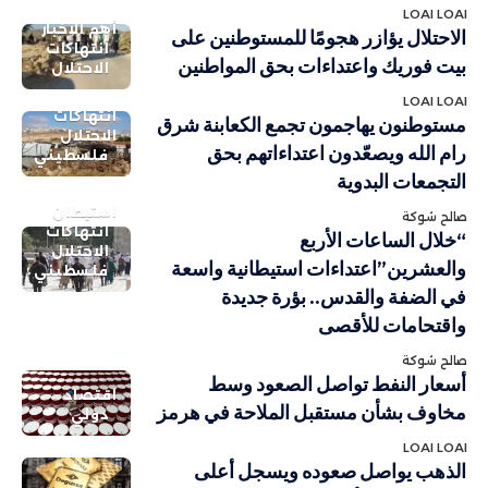
LOAI LOAI
أهم الاخبار
الاحتلال يؤازر هجومًا للمستوطنين على
انتهاكات
بيت فوريك واعتداءات بحق المواطنين
الاحتلال
LOAI LOAI
انتهاكات
مستوطنون يهاجمون تجمع الكعابنة شرق
الاحتلال
رام الله ويصعّدون اعتداءاتهم بحق
فلسطيني
التجمعات البدوية
استيطان
صالح شوكة
انتهاكات
“خلال الساعات الأربع
الاحتلال
والعشرين”اعتداءات استيطانية واسعة
فلسطيني
في الضفة والقدس.. بؤرة جديدة
واقتحامات للأقصى
صالح شوكة
أسعار النفط تواصل الصعود وسط
اقتصاد
مخاوف بشأن مستقبل الملاحة في هرمز
دولي
LOAI LOAI
الذهب يواصل صعوده ويسجل أعلى