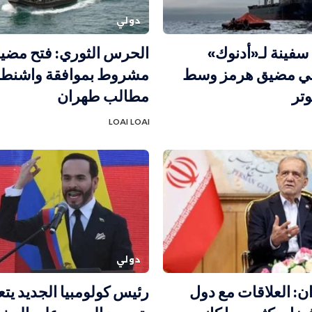
دولي
فينة لـ«أدنوك»
الحرس الثوري: فتح مضي
في مضيق هرمز وسط
مشروط بموافقة واشنط
وتر
مطالب طهران
LOAI LOAI
دولي
ن: العلاقات مع دول
رئيس كولومبيا الجديد يتع