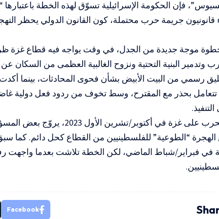
س”، فإن الحكومة الإسرائيلية تسوّق لهذه الخطة باعتبارها “
ء قانونيون جريمة حرب محتملة، كون القانون الدولي يحظر الته
خطوة موجة جديدة من الجدل، في وقت يواجه فيه قطاع غزة ظروف
ب وتدمير البنية التحتية ونزوح الغالبية العظمى من السكان عن م
ليق رسمي من البيت الأبيض بشأن فحوى المحادثات، بينما أكد
تتعامل بحذر مع المقترح، وسط تخوف من ردود فعل دولية غاضبة
لتنفيذ.
ومنذ بداية الحرب على غزة في أكتوبر/تشرين الأ
الهجرة “الطوعية” للفلسطينيين من القطاع كحل دائم. كما سب
 في فبراير/شباط الماضي، لكن الخطة تلاشت بعدما واجهت رف
لسطينيين.
Shar
Facebook