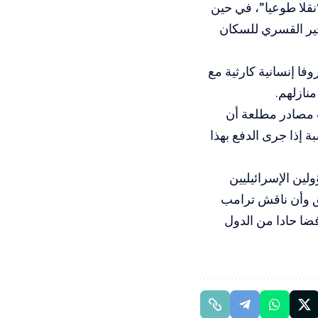
نقلا طوعيا”، في حين
جير القسري للسكان
ا إنسانية كارثية مع
نازلهم.
ت مصادر مطلعة أن
 إذا جرى الدفع بهذا
ول 2023، يروّج بعض المسؤولين الإسرائيليين
ق وأن ناقش ترامب
ضا حادا من الدول