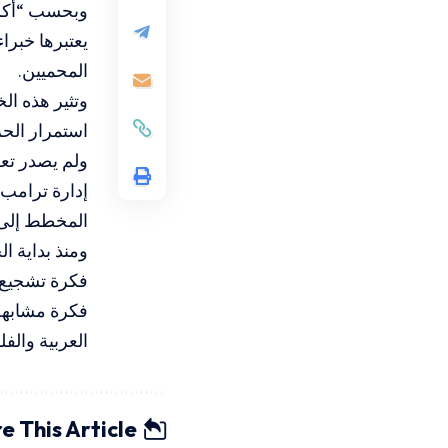
وبحسب “أكسيو
يعتبرها خبرا
المحميين.
وتثير هذه ال
استمرار الحر
ولم يصدر تع
إدارة ترامب 
المخطط إلى ا
فكرة تشجيع 
فكرة مشابهة
العربية والف
e This Article