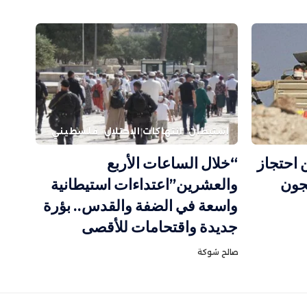
استيطان
انتهاكات الاحتلال
فلسطيني
 احتجاز
“خلال الساعات الأربع
سجون
والعشرين”اعتداءات استيطانية
واسعة في الضفة والقدس.. بؤرة
جديدة واقتحامات للأقصى
صالح شوكة