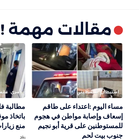
مقالات مهمة !
استيطان
فلسطيني
أسرى
فلس
مساء اليوم :اعتداء على طاقم
مطالبة فل
إسعاف وإصابة مواطن في هجوم
باتخاذ مو
للمستوطنين على قرية أبو نجيم
منع زيارا
جنوب بيت لحم
رباح