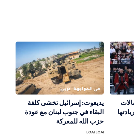
في المواجهة
عربي
الات
يديعوت: إسرائيل تخشى كلفة
 وتؤكد ريادتها
البقاء في جنوب لبنان مع عودة
حزب الله للمعركة
LOAI LOAI