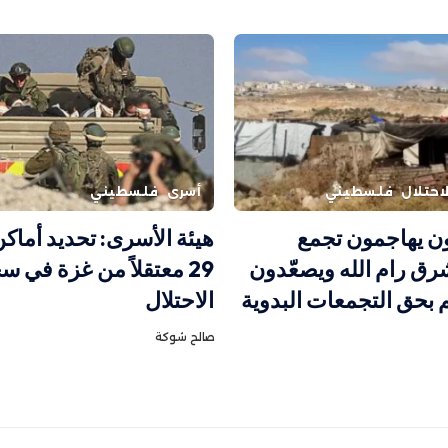
احتلال
فلسطيني
أسرى
فلسطيني
 يهاجمون تجمع
هيئة الأسرى: تحديد أماكن
شرق رام الله ويصعّدون
29 معتقلاً من غزة في 
م بحق التجمعات البدوية
الاحتلال
صالح شوكة