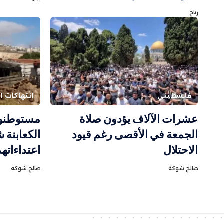
رباح
فلسطيني
انتهاكات ال
عشرات الآلاف يؤدون صلاة
مستوطنون
الجمعة في الأقصى رغم قيود
الكعابنة 
الاحتلال
اعتداءاته
صالح شوكة
صالح شوكة