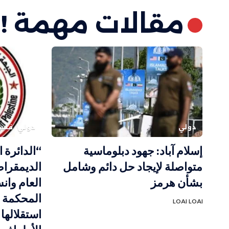
مقالات مهمة !
دولي
دولي
فلس
إسلام آباد: جهود دبلوماسية
“الدائرة ا
متواصلة لإيجاد حل دائم وشامل
الديمقراط
بشأن هرمز
العام وا
المحكمة ال
LOAI LOAI
استقلالها