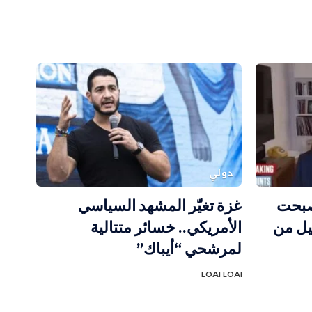
دولي
صبحت
غزة تغيّر المشهد السياسي
يل من
الأمريكي.. خسائر متتالية
لمرشحي “أيباك”
LOAI LOAI