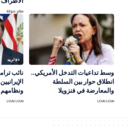
الأطراف
صالح شوكة
دولي
دولي
وسط تداعيات التدخل الأمريكي..
نائب ترا
انطلاق حوار بين السلطة
الإيرانيي
والمعارضة في فنزويلا
ونظامهم 
LOAI LOAI
LOAI LOAI