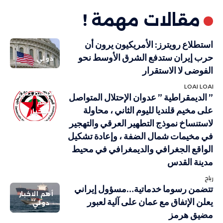
مقالات مهمة !
استطلاع رويترز: الأمريكيون يرون أن
حرب إيران ستدفع الشرق الأوسط نحو
دولي
الفوضى لا الاستقرار
LOAI LOAI
فلسطيني
” الديمقراطية ” عدوان الإحتلال المتواصل
أهم
على مخيم قلنديا لليوم الثاني ، محاولة
الاخبار
لاستنساخ نموذج التطهير العرقي والتهجير
في مخيمات شمال الضفة ، وإعادة تشكيل
الواقع الجغرافي والديمغرافي في محيط
مدينة القدس
رباح
تتضمن رسوما خدماتية…مسؤول إيراني
أهم الاخبار
يعلن الإتفاق مع عمان على آلية لعبور
دولي
مضيق هرمز