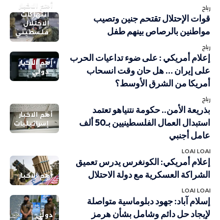
أهم الاخبار
رباح
انتهاكات
قوات الإحتلال تقتحم جنين وتصيب
الاحتلال
مواطنين بالرصاص بينهم طفل
فلسطيني
رباح
إعلام أمريكي : على ضوء تداعيات الحرب
أهم الاخبار
على إيران … هل حان وقت انسحاب
دولي
أمريكا من الشرق الأوسط؟
رباح
بذريعة الأمن.. حكومة نتنياهو تعتمد
أهم الاخبار
استبدال العمال الفلسطينيين بـ50 ألف
إسرائيليات
عامل أجنبي
LOAI LOAI
إعلام أمريكي: الكونغرس يدرس تعميق
الشراكة العسكرية مع دولة الاحتلال
أهم الاخبار
LOAI LOAI
إسلام آباد: جهود دبلوماسية متواصلة
لإيجاد حل دائم وشامل بشأن هرمز
دولي