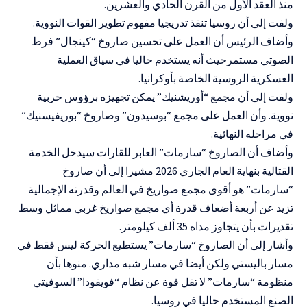
منذ العقد الأول من القرن الحادي والعشرين.
ولفت إلى أن روسيا تنفذ تدريجيا مفهوم تطوير القوات النووية.
وأضاف الرئيس أن العمل على تحسين صاروخ “كينجال” فرط
الصوتي مستمرحيث أنه يستخدم حاليا في سياق العملية
العسكرية الروسية الخاصة بأوكرانيا.
ولفت إلى أن مجمع “أوريشنيك” يمكن تجهيزه برؤوس حربية
نووية. وأن العمل على مجمع “بوسيدون” وصاروخ “بوريفيسنيك”
في مراحله النهائية.
وأضاف أن الصاروخ “سارمات” العابر للقارات سيدخل الخدمة
القتالية بنهاية العام الجاري 2026 مشيرا إلى أن صاروخ
“سارمات” هو أقوى مجمع صواريخ في العالم وقدرته الإجمالية
تزيد عن أربعة أضعاف قدرة أي مجمع صواريخ غربي مماثل وسط
تقديرات بأن يتجاوز مداه 35 ألف كيلومتر.
وأشار إلى أن الصاروخ “سارمات” يستطيع الحركة ليس فقط في
مسار باليستي ولكن أيضا في مسار شبه مداري. منوها بأن
منظومة “سارمات” لا تقل قوة عن نظام “فويفودا” السوفيتي
الصنع المستخدم حاليا في روسيا.