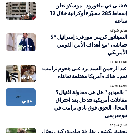
6 قتلى في بيلغورود.. موسكو تعلن
إسقاط 285 مسيّرة أوكرانية خلال 12
دولي
ساعة
صالح شوكة
السيناتور كريس مورفي: إسرائيل “لا
تتماشى” مع أهداف الأمن القومي
دولي
الأمريكي
LOAI LOAI
عبد الرحمن السيد يرد على هجوم ترامب:
نعم.. هناك «أمريكا مختلفة تمامًا»
دولي
LOAI LOAI
” بالفيديو ” هل هي محاولة اغتيال؟
مقاتلات أمريكية تتدخل بعد اختراق
دولي
المجال الجوي فوق نادي ترامب في
نيوجيرسي
صالح شوكة
تقارير
تحقيق يكشف مفارقة صادمة: كيف تحوّل