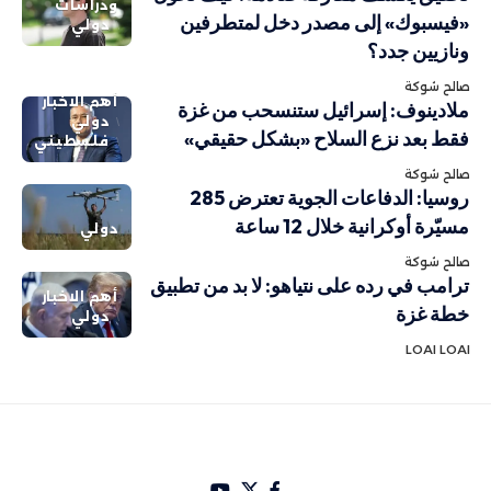
ودراسات
«فيسبوك» إلى مصدر دخل لمتطرفين
دولي
ونازيين جدد؟
صالح شوكة
أهم الاخبار
ملادينوف: إسرائيل ستنسحب من غزة
دولي
فقط بعد نزع السلاح «بشكل حقيقي»
فلسطيني
صالح شوكة
روسيا: الدفاعات الجوية تعترض 285
مسيّرة أوكرانية خلال 12 ساعة
دولي
صالح شوكة
ترامب في رده على نتياهو: لا بد من تطبيق
أهم الاخبار
خطة غزة
دولي
LOAI LOAI