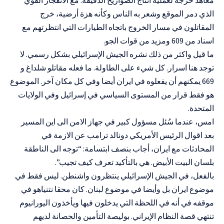
الذي دمر الموقع وشعر به الناس وكأنه هزة أرضية، خرج
المقاتلون في مسار الخروج باتجاه الطيارات التي انتظرتهم مع
اسناد من 609 ومزيد من قوات الجو.
ما قيل واكثر من ذلك نشره الجيش الإسرائيلي بشكل رسمي. لا
توجد هنا اسرار. كل شيء على الطاولة. ما فعله مقاتلو شلداغ و
669 يمكنهم أن يفعلوه في ايران أيضا وفي كل مكان آخر. الموضوع
هو فقط قرار من المستوى السياسي في إسرائيل وفي الولايات
المتحدة.
امس، عندما سُئل مسؤول كبير في جهاز الامن الى اين المسير
بعد اقوال الرئيس الأمريكي دونالد ترامب عن الازمة في
المحادثات مع ايران، أجاب بنصف ابتسامة: “توجه الى الناطقة
بلسان البيت الأبيض. هي بالتأكيد تعرف كيف تجيب”.
بالفعل، في الجيش الإسرائيلي ينتظرون واشنطن. ليس فقط في
موضوع ايران بل وأيضا في موضوع لبنان. كان محقا نتنياهو في
موقفه في أنه في اللحظة التي يدخلون فيها ويأخذون اليورانيوم
تنتهي قصة النظام الإيراني. بوليصة التأمين والحصانة لديهم