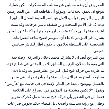
المفروض أن يضم ممثلين عن مختلف المعسكرات، لكن عمليا،
يتوقع ان يعمق الخلافات، ويتوقع أن يقاطعه اثنان من المعارضين
البارزين للرئيس عباس، الأول هو ناصر القدوة الممثل السابق لـ
م.ت.ف في الأمم المتحدة وابن شقيقة ياسر عرفات. وقد تمت
اعادته مؤخرا الى حركة فتح بعد ان طرد منها، ولكنه اعلن بانه لن
يشارك في المؤتمر بادعاء أن المؤتمر اصبح ساحة للصراعات
الشخصية على السلطة بدلا من ان يكون اطار لنقاش سياسي
حقيقي.
من المرجح أيضا ان لا يشارك محمد دحلان والحركة الإصلاحية
التي يقودها. دحلان، الرئيس السابق للامن الوقائي في قطاع غزة،
تم طرده من حركة فتح قبل اكثر من عشر سنوات. وقد باءت
محاولات استرضاءه التي بذلت مؤخرا بمبادرة جهات في مصر،
بالفشل. ويوضح ناشط في التيار الإصلاحي في حديث مع “هآرتس”
ويقول: “لا تكمن مشكلة هذا المؤتمر في الصراع على الخلافة
فقط، بل في الشعور بأن حركة فتح لم تعد تعمل كحركة تحرير
وطني مع رؤية سياسية واضحة، بل كنظام حكم يخوض صراعات