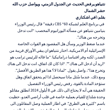
نتنياهو يرفض الحديث عن الجدول الزمني، ويواصل حزب الله
حشر الشمال
بقلم: افي اشكنازي
في برنامج العلم لشبكة CBS “60 دقيقة” قال رئيس الوزراء
بنيامين نتنياهو عن مسألة اليورانيوم المخصب: “انت تدخل
وتخرجه من هناك”.
عندما ضغط الوزير وسأل هل المقصود هو القوات الخاصة
الإسرائيلية أم الامريكية، اختار نتنياهو ان يبقي الأوراق قريبة من
الصدر، لكنه وفر اقتباسا دراماتيكيا: “ما قاله للرئيس ترامب هو
“اريد أن ادخل الى هناك””. “اذا كان لك اتفاق، انت تدخل الى هناك
وتخرج هذا”، واصل يقول. “لماذا لا؟ هذا هو الطريق الأفضل”.
ومع ذلك، عندما سُئل ماذا سيحصل اذا لم يتحقق اتفاق وهل
ستؤخذ المادة بالقوة، رفض رئيس الوزراء التفصيل.
الحقيقة هي أنه لا يحتاج الى ذلك. في 8 أيلول 2024 انطلق مقاتلو
وحدة شلداغ للقيام بعملية خاصة في قلب أراضي العدو، حظيت
باسم “كثيرة هي الطرق”. في اطار العملية وصل المقاتلون الى
معاهد حرجة لعملية انتاج الصواريخ الدقيقة. مع الانفجار القوي