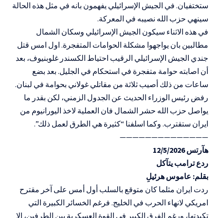
ستختفيان. في الجيش الإسرائيلي يفهمون بانه في مثل هذه الحالة
سينهي حزب الله نصيبه في المعركة.
في هذه الاثناء سيكون الجيش الإسرائيلي وسكان الشمال
مطالبين بان يواجهوا مشكلة الحوامات المتفجرة. اول امس قتل
جندي الجيش الإسرائيلي الرقيب احتياط الكسندر غلوبنيوف، بعد
أن اصابته حوامة متفجرة في استحكام في الجليل. بعد بضع
ساعات من ذلك أصيب ثلاثة من مقاتلي غولاني بحوامة في لبنان.
رفض رئيس الوزراء الحديث عن الجدول الزمني، لكن بقدر ما
يواصل حزب الله حشر الشمال فان العملية لاخذ اليورانيوم من
ايران ستقترب. وكما اسلفنا “كثيرة هي الطرق لعمل ذلك”.
——————————————
هآرتس 12/5/2026
ردع ترامب يتآكل
بقلم: عاموس هرئيلِ
ردت ايران مثلما كان متوقع بالسلب أول أمس على آخر مقترح
امريكي لانهاء الحرب في الخليج. فرغم الخسائر الكبيرة التي
تكبدتها، ورغم الفرق الكبير في القوة العسكرية بين الطرفين، الا