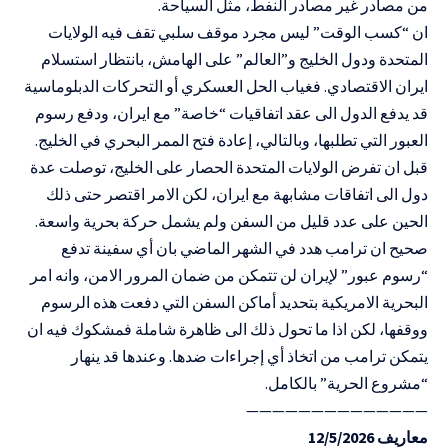
من مصادر غير مصادر النفط، مثل السياحة.
ان “كسب الوقت” ليس مجرد موقف سلبي تقف فيه الولايات
المتحدة ودول الخليج و”العالم” على الهامش، بانتظار استسلام
ايران الاقتصادي. فغياب الحل العسكري أو التحركات الدبلوماسية
قد يدفع الدول الى عقد اتفاقيات “خاصة” مع ايران، ودفع رسوم
العبور التي تطلبها، وبالتالي، إعادة فتح الممر البحري في الخليج.
قبل ان تفرض الولايات المتحدة الحصار على الخليج، توصلت عدة
دول الى اتفاقات مشابهة مع ايران، لكن الامر اقتصر حتى ذلك
الحين على عدد قليل من السفن ولم يشمل حركة بحرية واسعة.
صحيح ان ترامب هدد في الشهر الماضي بان أي سفينة تدفع
“رسوم عبور” لإيران لن تتمكن من ضمان المرور الامن، وانه امر
البحرية الامريكية بتحديد أماكن السفن التي دفعت هذه الرسوم
ووقفها، لكن اذا ما تحول ذلك الى ظاهرة شاملة فمشكوك فيه ان
يتمكن ترامب من اتخاذ أي إجراءات ضدها. وعندها قد ينهار
“مشروع الحرية” بالكامل.
——————————————
معاريف 12/5/2026