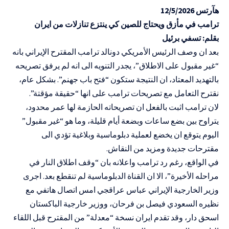
هآرتس 12/5/2026
ترامب في مأزق ويحتاج للصين كي ينتزع تنازلات من ايران
بقلم: تسفي برئيل
بعد ان وصف الرئيس الأمريكي دونالد ترامب المقترح الإيراني بانه
“غير مقبول على الاطلاق”، يجدر التنويه الى انه لم يرفق تصريحه
بالتهديد المعتاد، ان النتيجة ستكون “فتح باب جهنم”. بشكل عام،
نقترح التعامل مع تصريحات ترامب على انها “حقيقة مؤقتة”.
لان ترامب اثبت بالفعل ان تصريحاته الحازمة لها عمر محدود،
يتراوح بين بضع ساعات وبضعة أيام قليلة، وما هو “غير مقبول”
اليوم يتوقع ان يخضع لعملية دبلوماسية وبلاغية تؤدي الى
مقترحات جديدة ومزيد من النقاش.
في الواقع، رغم رد ترامب واعلانه بان “وقف اطلاق النار في
مراحله الأخيرة”، الا ان القناة الدبلوماسية لم تنقطع بعد. اجرى
وزير الخارجية الإيراني عباس عراقجي امس اتصال هاتفي مع
نظيره السعودي فيصل بن فرحان، ووزير خارجية الباكستان
اسحق دار، وقد تقدم ايران نسخة “معدلة” من المقترح قبل اللقاء