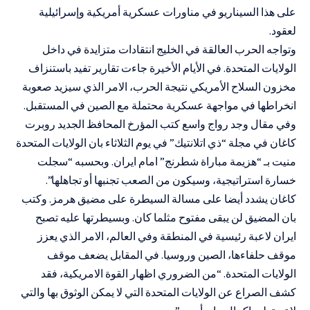
على هذا السيناريو في مناورات عسكرية أمريكية وإسرائيلية
لعقود.
وتواجه الحرب العالقة في الخليج انتقادات متزايدة في داخل
الولايات المتحدة. في الأيام الأخيرة جاءت تقارير تفيد باستنزاف
مخزون السلاح الأمريكي نتيجة الحرب، الامر الذي سيزيد صعوبة
انخراطها في مواجهة عسكرية محتملة مع الصين في المستقبل.
وفي مقال وجد رواج واسع كتب المؤرخ المحافظ الجديد روبرت
كاغان في مجلة “ذي اتلانتيك” في يوم الثلاثاء بان الولايات المتحدة
منيت بـ “هزيمة مباراة شطرنج” امام ايران. وبحسبه “سجلت
خسارة استراتيجية، وسيكون من الصعب تجنبها أو تجاهلها”.
كاغان يشدد أيضا على مسالة السيطرة على مضيق هرمز. وكتب
بان المضيق لن يبقى مفتوح مثلما كان. وبسيطرتها عليه تصبح
ايران لاعبة رئيسية في المنطقة وفي العالم، الامر الذي يعزز
موقف حلفاءها، الصين وروسيا. في المقابل يضعف موقف
الولايات المتحدة. “من الضروري اظهار القوة الامريكية، فقد
كشف الصراع عن الولايات المتحدة التي لا يمكن الوثوق بها والتي