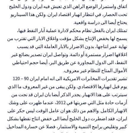
اتفاق واستمرار الوضع الراهن الذي تعيش فيه ايران ودول الخليج
تحت الحصار، في انتظار انهيار اقتصاد ايران. ولكن هذا السيناريو
يحتاج أيضا الى دراسة واقعية.
تمتلك ايران بالفعل نظام محكم لادارة عملية آبار النفط فيها،
يسمح لها بخفض الإنتاج بشكل مؤقت واغلاق الابار التي تقترب من
نهاية عمر انتاجها، بدون الاضرار بالابار العاملة التي قد يسبب
اغلاقها اضرار مستمرة أو دائمة. وتواصل ايران تصدير بضائع غير
النفط، الى الدول المجاورة عن طريق البر، أيضا حجم احتياطي
الأموال المتاح للنظام غير معروف.
تشير تقديرات المخابرات الامريكية الى انه امام ايران 90 – 120
يوم قبل انهيارها الاقتصادي. ولكن يبقى من غير المعروف ما الذي
سيترتب على هذا الانهيار. يجدر الذكر أيضا بان ايران قد نجت من
أزمات حادة مثل التي ضربتها في 2012، عندما ظهرت على وشك
الانهيار الكامل. والاهم من ذلك هو ان عامل الوقت ليس حكر على
ايران، فقد اضطرت دول الخليج أيضا الى خفض انتاج نفطها بشكل
كبير وتقليص برامج التنمية والاستثمار، فضلا عن خسارة المداخيل