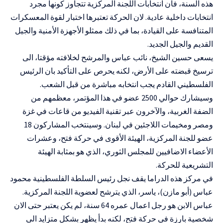
هذه السنة، فان انتخابات اللجنة المركزية تتجاوز كونها مجرد
انتخابات داخلية عادية. لان الحركة تعتبرها اختبار لقوة المعسكرات
المتنافسة على القيادة، بما في ذلك ممثلو الأجهزة الأمنية والجيل
القديم والجيل الجديد.
يسعى حسين الشيخ، نائب عباس والمرشح لخلافته مؤقتا، الى
ترسيخ قبضته على الأرض، لكنه يحرص على التأكيد بان الرئيس
الفلسطيني القادم يجب انتخابه مباشرة من قبل الشعب.
وسيشارك حوالي 2500 عضو في هذا المؤتمر، معظمهم من
الضفة الغربية، والآخرون عبر تقنية الفيديو من قاعات في غزة
ومصر ومخيمات اللاجئين في لبنان. وسينتخب المشاركون 18
عضو للجنة المركزية، الهيئة الأقوى في حركة فتح، وعشرات
الأعضاء الاضافيين للمجلس الثوري، الذي هو بمثابة الهيئة
التشريعية للحركة.
في مركز هذه الدراما يقف نجل رئيس السلطة الفلسطينية محمود
عباس (أبو مازن)، ياسر، الذي يترشح لعضوية اللجنة المركزية.
عباس الابن هو رجل اعمال عمره 64 سنة، لم يكن يعتبر حتى الان
شخصية بارزة في حركة فتح، لكنه بدأ يظهر بشكل متزايد الى