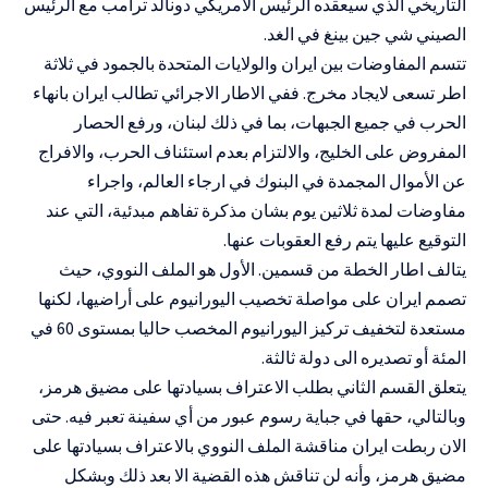
التاريخي الذي سيعقده الرئيس الأمريكي دونالد ترامب مع الرئيس
الصيني شي جين بينغ في الغد.
تتسم المفاوضات بين ايران والولايات المتحدة بالجمود في ثلاثة
اطر تسعى لايجاد مخرج. ففي الاطار الاجرائي تطالب ايران بانهاء
الحرب في جميع الجبهات، بما في ذلك لبنان، ورفع الحصار
المفروض على الخليج، والالتزام بعدم استئناف الحرب، والافراج
عن الأموال المجمدة في البنوك في ارجاء العالم، واجراء
مفاوضات لمدة ثلاثين يوم بشان مذكرة تفاهم مبدئية، التي عند
التوقيع عليها يتم رفع العقوبات عنها.
يتالف اطار الخطة من قسمين. الأول هو الملف النووي، حيث
تصمم ايران على مواصلة تخصيب اليورانيوم على أراضيها، لكنها
مستعدة لتخفيف تركيز اليورانيوم المخصب حاليا بمستوى 60 في
المئة أو تصديره الى دولة ثالثة.
يتعلق القسم الثاني بطلب الاعتراف بسيادتها على مضيق هرمز،
وبالتالي، حقها في جباية رسوم عبور من أي سفينة تعبر فيه. حتى
الان ربطت ايران مناقشة الملف النووي بالاعتراف بسيادتها على
مضيق هرمز، وأنه لن تناقش هذه القضية الا بعد ذلك وبشكل