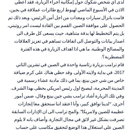
لدى أي شخص شكوك حول إمكانية اجراء الزيارة، فقد اعطي
الاذن في الأسبوع الماضي لهبوط اربع طائرات عملاقة في بجين،
قامت بانزال سيارات ومعدات من اجل أمن الرئيس، وبعد ذلك تم
الحصول على موافقة الصين. القمم بين القادة ليست امر روتيني،
بل يتم التخطيط لها بدقة متناهية، حيث يسعى كل طرف الى
اصدار بيانات والتوصل الى اتفاقات تساهم في تعزيز العلاقات
والمصالح الوطنية. ما هي اذا اهداف الزيارة في هذه الفترة
المضطربة؟.
قام ترامب بزيارة رئاسية واحدة في الصين في تشرين الثاني
2017، في بداية ولايته الأولى. وقد حظي هناك على كرم ضيافة
خاص من شي جين بينغ، بما في ذلك مادبة عشاء رسمية في
المدينة المحرمة، ليصبح اول رئيس امريكي يحظى بهذا الشرف.
وفي تلك الزيارة أشاد ترامب بشي جين بينغ وقال، ضمن أمور
أخرى، “لدينا توافق كبير، وأنا اعتقد اننا سنحقق معا إنجازات
عظيمة للصين ولامريكا”. والمح ترامب الى ان الإدارات السابقة
تصرفت بشكل غير لائق في مجال التجارة. وأضاف بانه لا يلوم
الصين على استغلال هذا الوضع لتحقيق مكاسب على حساب