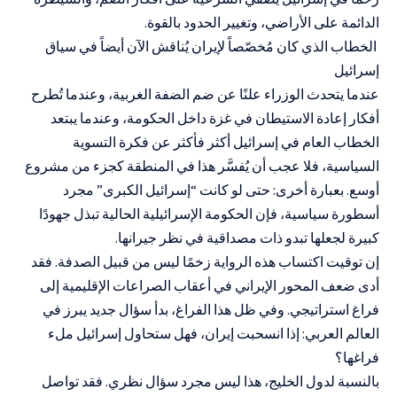
الدائمة على الأراضي، وتغيير الحدود بالقوة.
الخطاب الذي كان مُخصّصاً لإيران يُناقش الآن أيضاً في سياق
إسرائيل
عندما يتحدث الوزراء علنًا عن ضم الضفة الغربية، وعندما تُطرح
أفكار إعادة الاستيطان في غزة داخل الحكومة، وعندما يبتعد
الخطاب العام في إسرائيل أكثر فأكثر عن فكرة التسوية
السياسية، فلا عجب أن يُفسَّر هذا في المنطقة كجزء من مشروع
أوسع. بعبارة أخرى: حتى لو كانت “إسرائيل الكبرى” مجرد
أسطورة سياسية، فإن الحكومة الإسرائيلية الحالية تبذل جهودًا
كبيرة لجعلها تبدو ذات مصداقية في نظر جيرانها.
إن توقيت اكتساب هذه الرواية زخمًا ليس من قبيل الصدفة. فقد
أدى ضعف المحور الإيراني في أعقاب الصراعات الإقليمية إلى
فراغ استراتيجي. وفي ظل هذا الفراغ، بدأ سؤال جديد يبرز في
العالم العربي: إذا انسحبت إيران، فهل ستحاول إسرائيل ملء
فراغها؟
بالنسبة لدول الخليج، هذا ليس مجرد سؤال نظري. فقد تواصل