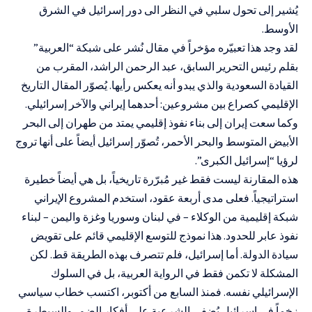
يُشير إلى تحول سلبي في النظر الى دور إسرائيل في الشرق
الأوسط.
لقد وجد هذا تعبيّره مؤخراً في مقال نُشر على شبكة “العربية”
بقلم رئيس التحرير السابق، عبد الرحمن الراشد، المقرب من
القيادة السعودية والذي يبدو أنه يعكس رأيها. يُصوّر المقال التاريخ
الإقليمي كصراع بين مشروعين: أحدهما إيراني والآخر إسرائيلي.
وكما سعت إيران إلى بناء نفوذ إقليمي يمتد من طهران إلى البحر
الأبيض المتوسط
والبحر الأحمر، تُصوّر إسرائيل أيضاً على أنها تروج
لرؤيا “إسرائيل الكبرى”.
هذه المقارنة ليست فقط غير مُبرّرة تاريخياً، بل هي أيضاً خطيرة
استراتيجياً. فعلى مدى أربعة عقود، استخدم المشروع الإيراني
شبكة إقليمية من الوكلاء – في لبنان وسوريا وغزة واليمن – لبناء
نفوذ عابر للحدود. هذا نموذج للتوسع الإقليمي قائم على تقويض
سيادة الدولة. أما إسرائيل، فلم تتصرف بهذه الطريقة قط. لكن
المشكلة لا تكمن فقط في الرواية العربية، بل في السلوك
الإسرائيلي نفسه. فمنذ السابع من أكتوبر، اكتسب خطاب سياسي
زخماً في إسرائيل يُضفي الشرعية على أفكار الضم، والسيطرة