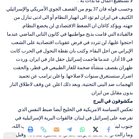
لا تستطيع اكمال ما بدأت به”.
وحسب قوله فان 37 يوم من القصف الجوي الأمريكي والإسرائيلي
الكثيف في ايران لم تؤد الى انهيار النظام أو الى ادنى تنازل من
جهته. ويؤكد كاغان ان الضغط الاقتصادي لن يخضع النظام.
فالقيادة التي قامت بذبح مواطنيها في كانون الثاني الماضي عندما
احتجوا عليها، لن تتردد في فرض عقوبات اقتصادية على الشعب
الإيراني من اجل البقاء. وكتب بان نقطة التحول في الحرب كانت
في 18 آذار، عندما هاجمت إسرائيل حقل غاز في ايران. وردت
طهران بقصف منشأة ضخمة للغاز الطبيعي في قطر، والحقت
اضرار ستستغرق سنوات لاصلاحها. واعلن ترامب عن تجميد
الهجمات ضد البنى التحتية، وبعد ذلك اعلن عن وقف لاطلاق النار
بدون مقابل من ايران.
مكشوفون في البرج
تعكس السياسة الامريكية في الخليج أيضا ضبط النفس الذي
تفرضه على إسرائيل في لبنان. فالقوات البرية الإسرائيلية في
جنوب لبنان تتخذ موقف دفاعي في المقام الأول ضد حزب الله،
وما زالت تواجه هجمات يومية بطائرات مسيرة مفخخة. وقبل