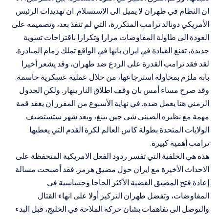
ان النظام في طهران لا يميل الى الاستسلام. ان تهديدات الرئيس
الأمريكي دونالد ترامب المتكررة، التي لم تنفذ بعد، وتصميمه على
العودة الى طاولة المفاوضات مرارا وتكرارا باقتراحات تسوية
جديدة، تقنع القيادة في ايران بانها في الواقع تملك زمام المبادرة.
لقد فقد ترامب القدرة على الردع ضد طهران، وقد يشعر أخيرا
بانه ملزم بمحاولة استرجاعها، من خلال عملية عسكرية حاسمة.
وقد صرح مساء أمس بان وقف اطلاق النار ينهار. ولكن الجدول
الزمني هنا يعمل ضده. في نهاية الأسبوع من المقرر ان يعقد قمة
مهمة مع نظيره الصيني شي جين بينغ، وبعد شهر ستستضيف
الولايات المتحدة بطولة كاس العالم لكرة القدم التي يعطيها
ترامب أهمية كبيرة.
هذه هي الخلفية التي تفسر ردود الفعل الامريكية المتحفظة على
الاحداث الأخيرة مع ايران حول مضيق هرمز. فقد أصبحت مسالة
إعادة فتح المضيق القضية الأكثر الحاحا وحساسية في
المفاوضات، وتفضل طهران التركيز أولا على انهاء القتال
والتوصل الى تفاهمات بشان حركة الملاحة في الخليج، قبل البدء