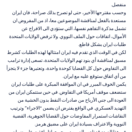
منفصل.
وحسب مقترحها الأخير، حتى لو تصرح بذلك صراحة، فان ايران
مستعدة بالفعل لمناقشة الموضوعين معا، اذ من المفروض ان
تشمل مذكرة التفاهم نفسها، التي ستؤدي الى الافراج عن
الأموال، اتفاقات حول الملف النووي. ولا ترفض الولايات المتحدة
طلبات ايران بشكل قاطع.
لكن في الوقت الذي تقدم فيه ايران امتثالها لهذه الطلبات كشرط
مسبق لمناقشة أي بنود تهم الولايات المتحدة، تسعى إدارة ترامب
الى التفاوض حول كل القضايا كوحدة واحدة، وتعتبرها جزء لا يتجزأ
من أي اتفاق ستوقع عليه مع ايران.
يكمن الخوف المبرر في ان الموافقة المبكرة على طلبات ايران
ستضعف موقف أمريكا في التفاوض. في حين ستتمكن ايران من
العودة الى جني الأرباح من صادرات النفط بدون الخشية من
التهديد العسكري. في الواقع يفترض ان يضمن “الاجراء” وترتيب
النقاشات استمرار المفاوضات حول القضايا الجوهرية، القضية
النووية والاعتراف بسيادة ايران على مضيق هرمز.
في هذا الصدد قد تلعب الصين دور حيوي اذا وافقت على ضمان