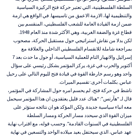
السلطة الفلسطينية، التي تعتبر حركة فتح الركيزة السياسية
والتنظيمية لها، الازمة الاعمق من تاسيسها. في الواقع هي ازمة
ضمن ازمة القيادة العامة للشعب الفلسطيني، المنقسم بين
قطاع غزة والضفة الغربية، وهي الأكثر شدة منذ العام 1948.
لكن بدلا من نقاش استراتيجي حول مستقبل الحركة، مصحوب
بمراجعة شاملة للانقسام الفلسطيني الداخلي والعلاقة مع
إسرائيل والانهيار التام للعملية السياسية، أو حول ما حدث بعد 7
أكتوبر والحرب في غزة، يركز المؤتمر بشكل رئيسي على سؤال
واحد وهو رسم خارطة القوة في قيادة فتح لليوم التالي على رحيل
عباس. بكلمات أخرى: تقسيم الميراث.
ناشط في حركة فتح، لم يحسم امره حول المشاركة في المؤتمر،
قال لـ “هآرتس”: “هناك عدد قليل يعتقدون ان هذا المؤتمر سيحمل
معه انباء سياسية جديدة. ولكن المؤكد هو ان نتائجه ستؤثر على
ميزان القوة الذي سيحدد مسار الحركة ومسار السلطة
الفلسطينية في السنوات القادمة”. وحسب قوله، مع اقتراب نهاية
عهد عباس، الذي سيحتفل بعيد ميلاده الواحد والتسعين في نهاية