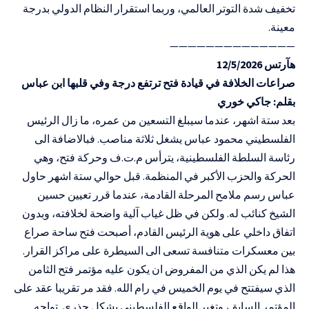
تخفيف شدة التوتر العالمي، وربما استقرار النظام الدولي بدرجة
معينة.
——————————————
هآرتس 12/5/2026
صراعات الخلافة في قيادة فتح ترتفع درجة وفي قلبها ابن عباس
بقلم: جاكي خوري
بعد ستة اشهر، عندما سيبلغ التسعين من عمره، ما زال الرئيس
الفلسطيني محمود عباس يشغل ثلاثة مناصب. فبالاضافة الى
رئاسة السلطة الفلسطينية، يترأس م.ت.ف وحركة فتح، وهي
الحركة والحزب الأكبر في المنظمة. قبل حوالي ستة اشهر حاول
عباس رسم ملامح المرحلة القادمة، عندما قرر تعيين حسين
الشيخ كنائب له. ولكن في ظل غياب آلية واضحة لخلافته، وبدون
اتفاق داخلي على هوية الرئيس القادم، أصبحت فتح ساحة صراع
بين معسكرات متنافسة تسعى الى السيطرة على مراكز القرار.
هذا لم يكن الذي من المفروض ان يكون عليه مؤتمر فتح الثامن
الذي سيفتتح في يوم الخميس في رام الله. فقد مر تقريبا عقد على
المؤتمر السابق، وتغير الواقع الفلسطيني بشكل جذري. تواجه