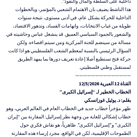
داخلية على السلطة والمال والنفوذ”.
هذا الناشط يضيف بان الاهتمام الشعبي بالمؤتمر، وبالخطوات
الداخلية للحركة بشكل عام، في أدنى مستوى، نتيجة سنوات
طويلة من غياب الانتخابات، واتهامات الفساد، وتدهور الاقتصاد،
والشعور بالجمود السياسي العميق. قد ينشغل عباس وحاشيته في
مسالة من سينضم للجنة المركزية ومن سيتم اقصاءه. ولكن
السؤال الرئيسي بالنسبة لمعظم الشعب الفلسطيني هو اذا كانت
حركة فتح تستطيع أصلا إعادة تعريف دورها بما يمهد الطريق
لمستقبل وطني فلسطيني.
——————————————
القناة 12 العبرية 12/5/2026
الخطاب الخطير لـ “إسرائيل الكبرى”
بقلم: د. يوئيل غوزانسكي
ظهر مؤخراً خطاب جديد في الخطاب العام في العالم العربي، وهو
خطاب إشكالي للغاية من وجهة نظر إسرائيل: المقارنة بين “إيران
الكبرى” و”إسرائيل الكبرى”. ظاهرياً، هو نقاش فكري حول
الطموحات الإقليمية، لكن في الواقع، مجرد إرساء هذه المقارنة