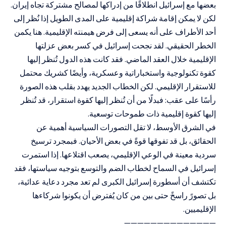
بعضها مع إسرائيل انطلاقًا من إدراكها لمصالح مشتركة تجاه إيران.
لكن لا يمكن إقامة شراكة إقليمية على المدى الطويل إذا نُظر إلى
أحد الأطراف على أنه يسعى إلى فرض هيمنته الإقليمية. هنا يكمن
الخطر الحقيقي. لقد نجحت إسرائيل في كسر بعض عزلتها
الإقليمية خلال العقد الماضي. فقد كانت هذه الدول تُنظر إليها
كقوة تكنولوجية واستخباراتية وعسكرية، وأيضًا كشريك محتمل
للاستقرار الإقليمي. لكن الخطاب الجديد يهدد بقلب هذه الصورة
رأسًا على عقب: فبدلًا من أن تُنظر إليها كقوة استقرار، قد تُنظر
إليها كقوة إقليمية ذات طموحات توسعية.
في الشرق الأوسط، لا تقل التصورات السياسية أهمية عن
الحقائق، بل قد تفوقها قوةً في بعض الأحيان. فبمجرد ترسيخ
سردية معينة في الوعي الإقليمي، يصعب اقتلاعها. إذا استمرت
إسرائيل في السماح لخطاب الضم والتوسع بتوجيه سياستها، فقد
تكتشف أن أسطورة إسرائيل الكبرى لم تعد مجرد دعاية عدائية،
بل تصورً راسخً حتى بين من كان يُفترض أن يكونوا شركاءها
الإقليميين.
——————————————