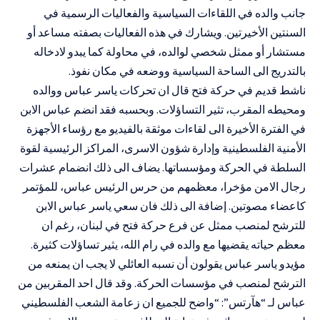
جانب والده في اللقاءات السياسية والفعاليات الرسمية في
السنتين الأخيرتين. ويشارك في هذه الفعاليات بصفته مساعد أو
مستشار أو ممثل شخصي لوالده، في محاولة كما يبدو لادخاله
بالتدريج الى الساحة السياسية ووضعه في مكان نفوذ.
ناشط قديم في حركة فتح قال ان تحركات ياسر عباس ووالده
ومحيطه المقرب، تثير التساؤلات. وبحسبه فقد انضم عباس الابن
في الفترة الأخيرة الى لقاءات موثقة بالفيديو مع رؤساء الأجهزة
الأمنية الفلسطينية وإدارة شؤون الاسرى، المراكز الرئيسية لقوة
السلطة في الحركة ومؤسساتها. يضاف الى ذلك انضمام عشرات
رجال الامن مؤخرا، معظمهم من حرس الرئيس عباس، للمؤتمر
كاعضاء مصوتين. إضافة الى ذلك فان سعي ياسر عباس الابن
للترشح لمنصب ممثل عن فرع حركة فتح في لبنان، رغم ان
معظم حياته يقضيها مع والده في رام الله، يثير تساؤلات كثيرة.
مؤيدو ياسر عباس يقولون أن نسبه العائلي لا يجب ان يمنعه من
الترشح لمنصب في مؤسسات الحركة. وقد قال احد المقربين من
عباس لـ “هآرتس”: “واضح للجميع ان زعامة الشعب الفلسطيني