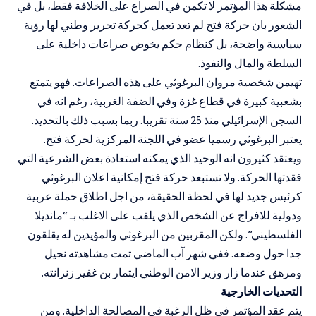
مشكلة هذا المؤتمر لا تكمن في الصراع على الخلافة فقط، بل في
الشعور بان حركة فتح لم تعد تعمل كحركة تحرير وطني لها رؤية
سياسية واضحة، بل كنظام حكم يخوض صراعات داخلية على
السلطة والمال والنفوذ.
تهيمن شخصية مروان البرغوثي على هذه الصراعات. فهو يتمتع
بشعبية كبيرة في قطاع غزة وفي الضفة الغربية، رغم انه في
السجن الإسرائيلي منذ 25 سنة تقريبا. ربما بسبب ذلك بالتحديد.
يعتبر البرغوثي رسميا عضو في اللجنة المركزية لحركة فتح.
ويعتقد كثيرون انه الوحيد الذي يمكنه استعادة بعض الشرعية التي
فقدتها الحركة. ولا تستبعد حركة فتح إمكانية اعلان البرغوثي
كرئيس جديد لها في لحظة الحقيقة، من اجل اطلاق حملة عربية
ودولية للافراج عن الشخص الذي يلقب على الاغلب بـ “مانديلا
الفلسطيني”. ولكن المقربين من البرغوثي والمؤيدين له يقلقون
جدا حول وضعه. ففي شهر آب الماضي تمت مشاهدته نحيل
ومرهق عندما زار وزير الامن الوطني ايتمار بن غفير زنزانته.
التحديات الخارجية
يتم عقد المؤتمر في ظل الرغبة في المصالحة الداخلية. ومن