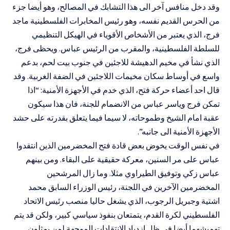
وقد دخل منافس آخر الى هذا التشابك في المصالح، وهو أيضا جزء
من الحرس القديم نفسه، وهو رئيس المخابرات الفلسطينية ماجد
فرج، الذي يعتبر من الأشخاص الأقوياء في الهيكل التنظيمي
للسلطة الفلسطينية، والمقرب من الرئيس عباس. ويحظى فرج،
الذي نشأ في مخيم الدهيشة للاجئين في جنوب بيت لحم، بدعم
واسع في أوساط سكان مخيمات اللاجئين في الضفة الغربية. وقد
قال احد أعضاء حركة فتح، الذي خدم في الأجهزة الأمنية: “اذا
تمكن فرج وياسر عباس من الانضمام للجنة، فان هذا سيكون
عقبة امام الشيخ وطموحاته، لا سيما فيما يتعلق بقدرته على حشد
الأجهزة الأمنية الى جانبه”.
في نفس الوقت يخوض بعض قادة فتح المخضرمين الذين انتقدوا
عباس على مر السنين، معركة حقيقية على البقاء. ومن بينهم
عباس زكي وتوفيق الطيراوي مثلا. وما زال المرشحين
المخضرمين الآخرين في اللجنة، رئيس الوزراء السابق محمد
اشتية وجبريل الرجوب، الذي يشغل حاليا منصب رئيس الاتحاد
الفلسطيني لكرة القدم، يتمتعان بنفوذ سياسي كبير، ولكن قد يتم
تهميشهما أيضا في ظل ازدياد الانتقادات الموجهة لمن يمثلون