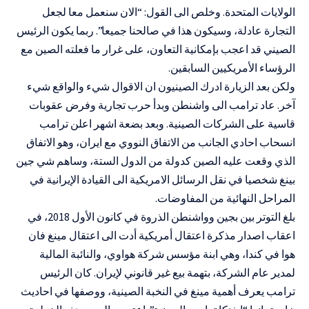
الولايات المتحدة. وخلص الى القول: “الان سنعمل معا لجعل
التجارة عادلة، وسيكون هذا في صالحنا جميعا”. ربما يكون الرئيس
الصيني قد اعجب بإمكانية التعاون، على غرار ما فعلته الصين مع
الرؤساء الأمريكيين السابقين.
ولكن بعد الزيارة ادرك الصينيون ان الاقوال شيء والواقع شيء
آخر. عاد ترامب الى واشنطن وبدأ حرب تجارية وفرض عقوبات
قاسية على الشركات الصينية. وبعد بضعة اشهر اعلن ترامب
انسحاب احادي الجانب من الاتفاق النووي مع ايران، وهو الاتفاق
الذي وقعت عليه الصين كدولة من الدول الستة، وساهم شي جين
بينغ شخصيا في نقل الرسائل الامريكية الى القيادة الإيرانية في
المراحل النهائية من المفاوضات.
بلغ التوتر بين بجين وواشنطن الذروة في كانون الأول 2018، في
اعقاب اصدار مذكرة اعتقال أمريكية أدت الى اعتقال مينغ فان
هوا في كندا، وهي ابنة مؤسس شركة هواوي، والنائبة المالية
لمدير عام الشركة، بتهمة بيع غير قانوني لإيران. كان الرئيس
ترامب يعرف أهمية مينغ في النخبة الصينية، ووصفها في احاديث