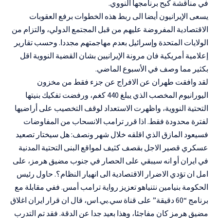
في مناقشة كبح برنامجها النووي.
يسعى الإيرانيون أيضا الى ربط هذه الخطوات برفع العقوبات
الاقتصادية المفروضة عليهم من قبل المجتمع الدولي، والتزام من
الولايات المتحدة وإسرائيل بعدم مهاجمتهم مجددا. وحسب تقارير
إعلامية أمريكية فان مرونة الإيرانيين بشان القضية النووية اقل
بكثير مما وصف في الأسبوع الماضي.
لقد وافقت طهران عن الافراج عن جزء فقط من مخزون
اليورانيوم المخصب الذي يبلغ 440 كغم، ورفضت تفكيك بنيتها
التحتية النووية، واظهرت الاستعداد لوقف التخصيب على أراضيها
لفترة محدودة فقط. اذا قرر ترامب الانسحاب من المفاوضات
فسيعود المازق الذي اقلقه خلال شهر ونصف: هل سيختار تصعيد
عسكري قصير الاجل بقصف كثيف لمواقع البنى التحتية المدنية
في ايران أو انه سيبقي على الحصار في جنوب مضيق هرمز، على
امل ان تؤدي الاضرار الاقتصادية الى انهيار النظام؟. حاول رئيس
الحكومة بنيامين نتنياهو تعزيز رواية ترامب أمس. ففي مقابلة مع
برنامج “60 دقيقة” على قناة سي.بي.اس، قال ان قرار ايران اغلاق
مضيق هرمز كان مفاجئا، وهذا بعيد جدا عن الدقة. فقد تم التدرب