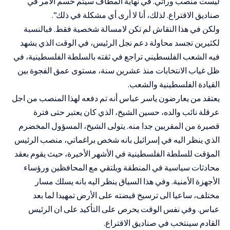
ليست منصب وراثي. في نهاية المطاف سيتم حسم الامر في
صناديق الاقتراع. لذلك، أنا لا أرى أي مشكلة في ذلك”.
ولكن في هذا النقاش لم تكن لامسالة شخصية فقط. فبالنسبة
لكثيرين تجسد محاولة دعم نجل الرئيس، في الوقت الذي يشهد
فيه الشعب الفلسطيني تراجع في ثقته بالسلطة الفلسطينية، في
ظل غياب الانتخابات منذ عشرين سنة، مستوى عمق الفجوة بين
القيادة الفلسطينية والشعب.
يعتقد من يعارضون ياسر عباس أنه تم دفعه لهذا المنصب من اجل
عرقلة نائب والده، حسين الشيخ، الذي كان يعتبر حتى فترة
قصيرة من المقربين جدا منه. يتولى الشيخ، المسؤول المخضرم
الذي ينظر اليه في إسرائيل بانه شخص براغماتي، منصب الرئيس
المؤقت للسلطة الفلسطينية في الأشهر الأخيرة، حيث يقوم بعقد
محادثات سياسية في المنطقة ويلتقي مع المحافظين ورؤساء
الأجهزة الأمنية. وفي هذا السياق ينظر اليه بانه يسلك مسار
مختلف، ساعيا الى ترسيخ قبضته على الأرض تمهيدا لما بعد
عباس. وفي نفس الوقت يحرص على التأكيد على ان الرئيس
القادم سينتخب في صناديق الاقتراع.