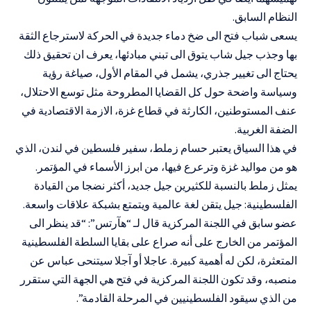
النظام السابق.
يسعى شباب فتح الى ضخ دماء جديدة في الحركة لاسترجاع الثقة
بها وجذب جيل شاب يتوق الى تبني مبادئها، يعرف ان تحقيق ذلك
يحتاج الى تغيير جذري، يشمل في المقام الأول، صياغة رؤية
وسياسة واضحة حول كل القضايا المطروحة مثل توسع الاحتلال،
عنف المستوطنين، الكارثة في قطاع غزة، الازمة الاقتصادية في
الضفة الغربية.
في هذا السياق يعتبر حسام زملط، سفير فلسطين في لندن، الذي
هو من مواليد غزة وترعرع فيها، من ابرز الأسماء في المؤتمر.
يمثل زملط بالنسبة للكثيرين جيل جديد، أكثر نضجا من القيادة
الفلسطينية: جيل يتقن لغة عالمية ويتمتع بشبكة علاقات واسعة.
عضو سابق في اللجنة المركزية قال لـ “هآرتس”: “قد ينظر الى
المؤتمر من الخارج على أنه صراع على بقايا السلطة الفلسطينية
المتعثرة، لكن له أهمية كبيرة. عاجلا أو آجلا سيتنحى عباس عن
منصبه، وقد تكون اللجنة المركزية في فتح هي الجهة التي ستقرر
من الذي سيقود الفلسطينيين في المرحلة القادمة”.