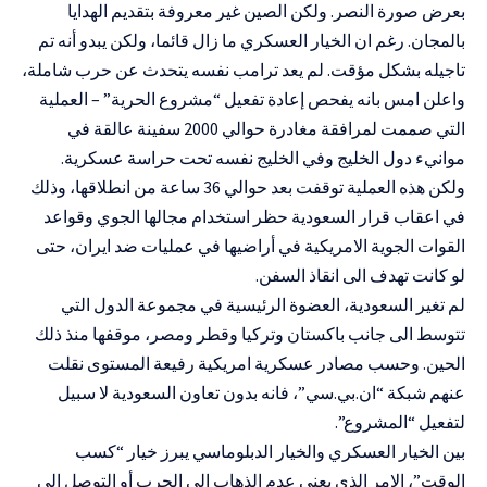
بعرض صورة النصر. ولكن الصين غير معروفة بتقديم الهدايا
بالمجان. رغم ان الخيار العسكري ما زال قائما، ولكن يبدو أنه تم
تاجيله بشكل مؤقت. لم يعد ترامب نفسه يتحدث عن حرب شاملة،
واعلن امس بانه يفحص إعادة تفعيل “مشروع الحرية” – العملية
التي صممت لمرافقة مغادرة حوالي 2000 سفينة عالقة في
موانيء دول الخليج وفي الخليج نفسه تحت حراسة عسكرية.
ولكن هذه العملية توقفت بعد حوالي 36 ساعة من انطلاقها، وذلك
في اعقاب قرار السعودية حظر استخدام مجالها الجوي وقواعد
القوات الجوية الامريكية في أراضيها في عمليات ضد ايران، حتى
لو كانت تهدف الى انقاذ السفن.
لم تغير السعودية، العضوة الرئيسية في مجموعة الدول التي
تتوسط الى جانب باكستان وتركيا وقطر ومصر، موقفها منذ ذلك
الحين. وحسب مصادر عسكرية امريكية رفيعة المستوى نقلت
عنهم شبكة “ان.بي.سي”، فانه بدون تعاون السعودية لا سبيل
لتفعيل “المشروع”.
بين الخيار العسكري والخيار الدبلوماسي يبرز خيار “كسب
الوقت”، الامر الذي يعني عدم الذهاب الى الحرب أو التوصل الى