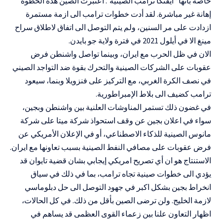
خاصة بانها “ايفنكا ترامب الصينية”. اعتبرت الصين هذه الخطوة
إهانة غير مباشرة. لقد أدت خطوات ترامب الى ازمة مستمرة
ازدادت على مر السنين، ولم يتم التوصل الى اتفاق لاطلاق سراح
مينغ الا في أيلول 2021 في فترة ولاية جو بايدن.
الان في ظل الحرب مع ايران، وبينما تواصل واشنطن فرض
عقوبات على الشركات الصينية والتحرك بقوة ضد التواجد الصيني
في نصف الكرة الغربي، مع التركيز على فنزويلا وبنما، سيعود
ترامب كضيف الى بلاط الإمبراطورية.
في غضون ذلك تستمر المناوشات العلنية بين واشنطن وبجين،
سواء في اعلان بجين عن وقف استحواذ شركة ميتا على شركة
مانوس الصينية للذكاء الاصطناعي، أو في الإعلان الأمريكي عن
فرض عقوبات على مصافي النفط الصينية بسبب تعاونها مع ايران.
الاستنتاج هو ان أي تصريح امريكي إيجابي بشان قضية تايوان قد
يؤدي الى خطوات صينية تجاه ترامب، بما في ذلك في سياق
انخراط بجين بشكل اكبر في جهود التوصل الى حل دبلوماسي
لازمة الخليج. ولن ترضى الصين بأقل من ذلك. في كل الحالات،
اظهار التعاون علنا بين زعماء القوى العظمى قد يساهم في