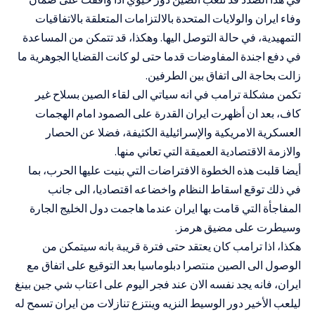
وفاء ايران والولايات المتحدة بالالتزامات المتعلقة بالاتفاقيات
التمهيدية، في حالة التوصل اليها. وهكذا، قد تتمكن من المساعدة
في دفع اجندة المفاوضات قدما حتى لو كانت القضايا الجوهرية ما
زالت بحاجة الى اتفاق بين الطرفين.
تكمن مشكلة ترامب في انه سياتي الى لقاء الصين بسلاح غير
كاف، بعد ان أظهرت ايران القدرة على الصمود امام الهجمات
العسكرية الامريكية والإسرائيلية الكثيفة، فضلا عن الحصار
والازمة الاقتصادية العميقة التي تعاني منها.
أيضا قلبت هذه الخطوة الافتراضات التي بنيت عليها الحرب، بما
في ذلك توقع اسقاط النظام واخضاعه اقتصاديا، الى جانب
المفاجأة التي قامت بها ايران عندما هاجمت دول الخليج الجارة
وسيطرت على مضيق هرمز.
هكذا، اذا ترامب كان يعتقد حتى فترة قريبة بانه سيتمكن من
الوصول الى الصين منتصرا دبلوماسيا بعد التوقيع على اتفاق مع
ايران، فانه يجد نفسه الان عند فجر اليوم على اعتاب شي جين بينغ
ليلعب الأخير دور الوسيط النزيه وينتزع تنازلات من ايران تسمح له