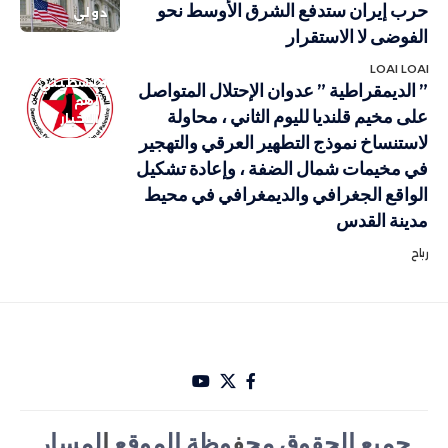
حرب إيران ستدفع الشرق الأوسط نحو
دولي
الفوضى لا الاستقرار
LOAI LOAI
فلسطيني
” الديمقراطية ” عدوان الإحتلال المتواصل
أهم
على مخيم قلنديا لليوم الثاني ، محاولة
الاخبار
لاستنساخ نموذج التطهير العرقي والتهجير
في مخيمات شمال الضفة ، وإعادة تشكيل
الواقع الجغرافي والديمغرافي في محيط
مدينة القدس
رباح
جميع الحقوق مح
ف
وظة الموقع
ا
لمسار