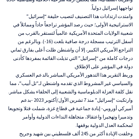
تواجهها إسرائيل دولياً.
وامتدت ارتدادات هذا التصنيف لتصيب حليفة “إسرائيل”
الاستراتيجية الأولى؛ حيث رصد المؤشر تراجعاً حاداً ومماثلاً في
شعبية الولايات المتحدة الأمريكية عالمياً لتستقر بالقرب من
أسفل الترتيب مسجلة درجة صافية بلغت (16-). وبالرغم من
التراجع الأمريكي الكبير، إلا أن واشنطن ظلت أعلى بفارق ثماني
درجات كاملة من “إسرائيل” التي تذيلت القائمة بمفردها كأدنى
دولة في المؤشر على الإطلاق.
وربط التقرير هذا التدهور الأمريكي المباشر بالدعم العسكري
والسياسي غير المشروط الذي تقدمه واشنطن لـ”تل أبيب”، مما
نقل كلفة العزلة الدبلوماسية والشعبية إلى الحلفاء بشكل مباشر.
وارتكبت “إسرائيل” منذ 7 تشرين الأول/أكتوبر 2023 -بدعم
أميركي أوروبي- إبادة جماعية في قطاع غزة، شملت قتلا وتجويعا
وتدميرا وتهجيرا واعتقالا، متجاهلة النداءات الدولية وأوامر
لمحكمة العدل الدولية بوقفها.
وخلفت الإبادة أكثر من 245 ألف فلسطيني بين شهيد وجريح