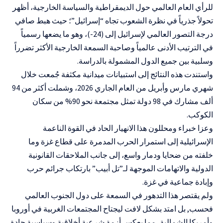
للرأي العام العالمي حول الديمقراطية والسياسة الخارجية، أظهر
تحولاً جذرياً في نظرة الشعوب تجاه “إسرائيل”؛ حيث هبط صافي
درجة التصور العالمي لإسرائيل إلى (24-)، وهو ما يضعها رسمياً
في الترتيب الأدنى عالمياً وصاحبة السمعة الخارجية الأكثر تضرراً
وسلبية بين جميع الدول المشمولة بالدراسة.
واستندت هذه النتائج إلى استبيانات ميدانية مكثفة جُمعت خلال
شهري مارس وأبريل من العام الجاري 2026، وشملت أكثر من 94
ألف مشارك في 98 دولة تمثل مجتمعة نحو 90% من سكان
الكوكب.
وعزا خبراء ومحللون هذا الانهيار الحاد في القوة الناعمة
الإسرائيلية إلى استمرار الحرب المدمرة على قطاع غزة وما
خلفته من ضحايا ودمار واسع، إلى جانب الملاحقات القانونية
الدولية والاتهامات الموجهة لـ”تل أبيب” بارتكاب جرائم حرب
وإبادة جماعية في غزة.
ولم يقتصر هذا التدهور في السمعة على دول الجنوب العالمي
فحسب, بل امتد بشكل لافت ليجتاح المجتمعات الغربية في أوروبا
وأمريكا الشمالية، مما يعكس أزمة شرعية أخلاقية وسياسية حادة