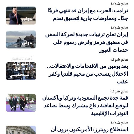
صالح شوكة
ترامب: الحرب مع إيران قد تنتهي قريبًا
جدًا.. ومفاوضات جارية لتحقيق تقدم
دولي
صالح شوكة
إيران تعلن ترتيبات جديدة لحركة السفن
في مضيق هرمز وفرض رسوم على
دولي
خدمات العبور
أهم الاخبار
صالح شوكة
انتهاكات
بعد يومين من الاقتحامات والاعتقالات..
الاحتلال
الاحتلال ينسحب من مخيم قلنديا وكفر
فلسطيني
عقب
صالح شوكة
قمة جدة تجمع السعودية وتركيا وباكستان
لتوقيع اتفاقية دفاع مشترك وسط تصاعد
دولي
عربي
التوترات الإقليمية
صالح شوكة
استطلاع رويترز: الأمريكيون يرون أن