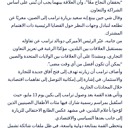
“يحققان النجاح معًا”، وأن العلاقة بينهما يجب أن تُبنى على أساس
الشراكة والتعاون.
وقال شي جين بينغ إنه سعيد بزيارة ترامب إلى الصين، معربًا عن
تطلعه لتبادل وجهات النظر حول القضايا الرئيسية ذات الاهتمام
المشترك.
من جانبه، عبّر الرئيس الأميركي دونالد ترامب عن تفاؤله
بمستقبل العلاقات بين البلدين، مؤكدًا الرغبة في تعزيز التعاون
التجاري، ومشددًا على أن العلاقات بين الولايات المتحدة والصين
“يمكن أن تكون أفضل من أي وقت مضى”.
وأضاف ترامب أن زيارته تهدف إلى فتح آفاق جديدة للتجارة
والاستثمار، في إشارة إلى إمكانية التوصل إلى تفاهمات اقتصادية
خلال المحادثات الجارية.
وتأتي هذه القمة بعد وصول ترامب إلى بكين يوم 13 مايو، حيث
استُقبل بمراسم رسمية شارك فيها مئات الأطفال الصينيين الذين
لوّحوا بأعلام البلدين، في مشهد عكس الطابع الاحتفالي للزيارة
إلى جانب بعدها السياسي والاقتصادي.
وتحظى القمة بمتابعة دولية واسعة، في ظل ملفات شائكة تشمل