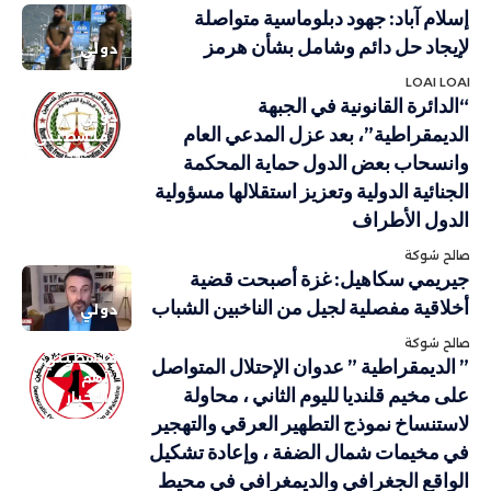
إسلام آباد: جهود دبلوماسية متواصلة
لإيجاد حل دائم وشامل بشأن هرمز
دولي
LOAI LOAI
“الدائرة القانونية في الجبهة
دولي
الديمقراطية”، بعد عزل المدعي العام
فلسطيني
وانسحاب بعض الدول حماية المحكمة
الجنائية الدولية وتعزيز استقلالها مسؤولية
الدول الأطراف
صالح شوكة
جيريمي سكاهيل: غزة أصبحت قضية
أخلاقية مفصلية لجيل من الناخبين الشباب
دولي
صالح شوكة
فلسطيني
” الديمقراطية ” عدوان الإحتلال المتواصل
أهم
على مخيم قلنديا لليوم الثاني ، محاولة
الاخبار
لاستنساخ نموذج التطهير العرقي والتهجير
في مخيمات شمال الضفة ، وإعادة تشكيل
الواقع الجغرافي والديمغرافي في محيط