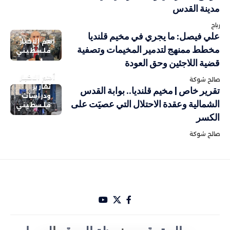
مدينة القدس
رباح
علي فيصل: ما يجري في مخيم قلنديا
أهم الاخبار
مخطط ممنهج لتدمير المخيمات وتصفية
فلسطيني
قضية اللاجئين وحق العودة
أهم الاخبار
صالح شوكة
تقارير
تقرير خاص | مخيم قلنديا.. بوابة القدس
ودراسات
الشمالية وعقدة الاحتلال التي عصيَت على
فلسطيني
الكسر
صالح شوكة