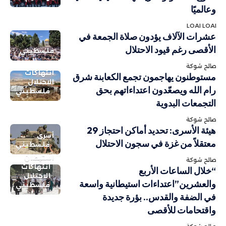
وعالميًا
LOAI LOAI
عشرات الآلاف يؤدون صلاة الجمعة في
الأقصى رغم قيود الاحتلال
فلسطيني
صالح شوكة
انتهاكات
مستوطنون يهاجمون تجمع الكعابنة شرق
الاحتلال
رام الله ويصعّدون اعتداءاتهم بحق
فلسطيني
التجمعات البدوية
صالح شوكة
هيئة الأسرى: تحديد أماكن احتجاز 29
أسرى
معتقلاً من غزة في سجون الاحتلال
فلسطيني
استيطان
صالح شوكة
انتهاكات
“خلال الساعات الأربع
الاحتلال
والعشرين”اعتداءات استيطانية واسعة
فلسطيني
في الضفة والقدس.. بؤرة جديدة
واقتحامات للأقصى