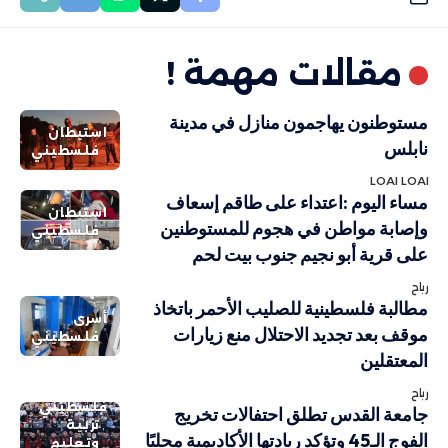
مقالات مهمة !
مستوطنون يهاجمون منازل في مدينة
استيطان
نابلس
فلسطيني
LOAI LOAI
مساء اليوم :اعتداء على طاقم إسعاف
استيطان
وإصابة مواطن في هجوم للمستوطنين
فلسطيني
على قرية أبو نجيم جنوب بيت لحم
رباح
مطالبة فلسطينية للصليب الأحمر باتخاذ
أسرى
موقف بعد تجديد الاحتلال منع زيارات
فلسطيني
المعتقلين
رباح
فلسطيني
جامعة القدس تطلق احتفالات تخريج
تربية
الفوج الـ45 وتؤكد ريادتها الأكاديمية محليًا
وتعليم