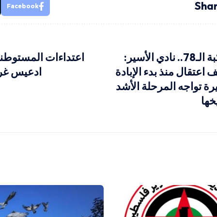
Shar
Facebook
في ذكرى النكبة الـ78.. نادي الأسير:
اعتداءات المستوطن
 من 23 ألف اعتقال منذ بدء الإبادة
ادعيس غر
رة تواجه المرحلة الأشد
خها