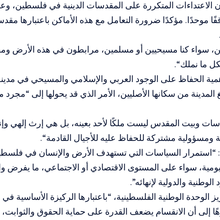
 الاعتداءات المتكررة على المقدسات الدينية في فلسطين، وع
ا موحدًا. مؤكدًا ضرورة التعامل مع هذه الأماكن باعتبارها مقد
، سواء كنا مسيحيين أو مسلمين، مرابطون في هذه الأرض وم
بكل ما نملك
“
.
مية الحفاظ على الوجود العربي والإسلامي والمسيحي في مدينة
المدينة من سكانها الأصليين، الأمر الذي قد يحولها إلى “مجرد م
دسات وبيت المقدس ليست ملكًا لأحد بعينه، بل هي إرث إلهي و
 ومسؤولية مشتركة للحفاظ عليه للأجيال القادمة
“
.
: “استمرار السياسات التي تستهدف الأرض والإنسان في فلسطين
يومية، سواء على المستوى الاقتصادي أو الاجتماعي، ما يفرض واق
الوطنية والدولية لإنهائه”.
يز الوحدة الوطنية الفلسطينية، “باعتبارها الركيزة الأساسية في 
وهًا إلى أن الانقسام يضعف القدرة على حماية الحقوق والثوابت، 