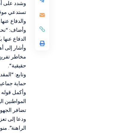
وشدد على أن
تستدعي موقفً
والدفاع عنها.
وأضاف: “نحن
الدفاع عنها 
وأشار إلى أه
مخاطر تفريغ 
حقيقية
“
.
وتابع: “المق
حماية جماعية
وأكمل قوله 
المواطنين ال
تضافر الجهود 
ودعا إلى تعز
الراهنة”. من