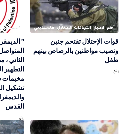
أهم الاخبار
انتهاكات الاحتلال
فلسطيني
فلسطيني
قوات الإحتلال تقتحم جنين
” الديمقر
وتصيب مواطنين بالرصاص بينهم
المتواصل 
طفل
الثاني ، 
التطهير ا
رباح
مخيمات ش
تشكيل الو
والديمغر
القدس
رباح