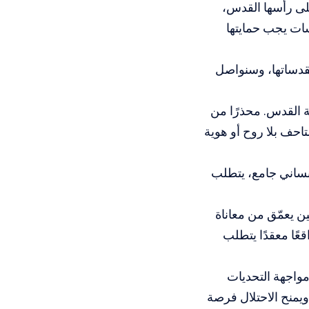
لى رأسها القدس،
سات يجب حمايتها
قدساتها، وسنواصل
 القدس. محذرًا من
تاحف بلا روح أو هوية
إنساني جامع، يتطلب
 يعمّق من معاناة
عًا معقدًا يتطلب
مواجهة التحديات
ويمنح الاحتلال فرصة