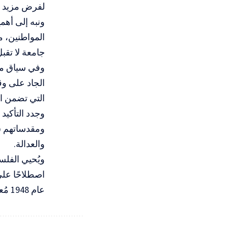
لفرض مزيد م
ونبه إلى أهم
المواطنين، م
جامعة لا تقبل
وفي سياق متص
الجاد على وق
التي تضمن ال
وجدد التأكيد
ومقدساتهم س
والعدالة
.
اصطلاحًا على
عام 1948 مُعلنة قيام “دولة إسرائيل” على أنقاض القرى والمدن الفلسطينية المدمرة.