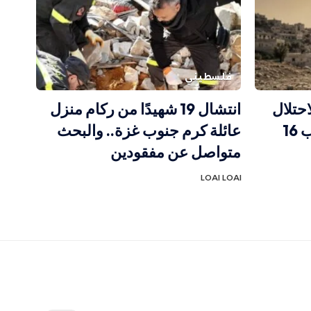
فلسطيني
احتلال
انتشال 19 شهيدًا من ركام منزل
يتحكم بها.. العطش يضرب 16
عائلة كرم جنوب غزة.. والبحث
متواصل عن مفقودين
LOAI LOAI