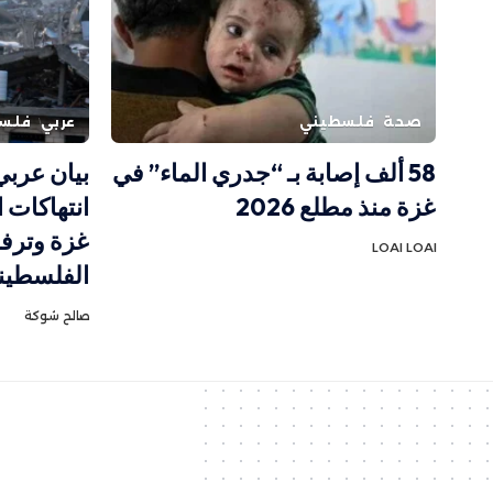
صحة
فلسطيني
عربي
فلس
58 ألف إصابة بـ “جدري الماء” في
بيان عرب
غزة منذ مطلع 2026
انتهاكات 
غزة وترف
LOAI LOAI
الفلسطين
صالح شوكة