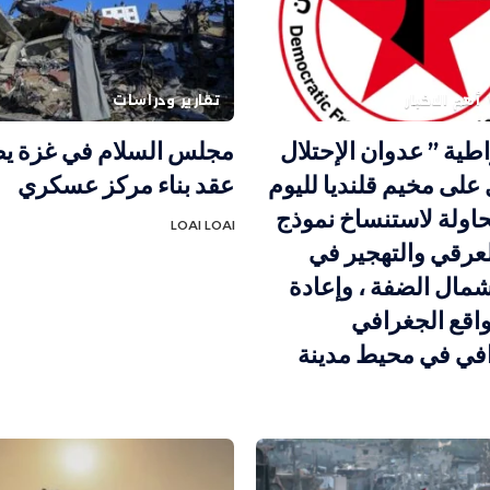
أهم الاخبار
تقارير ودراسات
اطية ” عدوان الإحتلال
مجلس السلام في غزة يص
على مخيم قلنديا لليوم
عقد بناء مركز عسكري
محاولة لاستنساخ نموذج
LOAI LOAI
لعرقي والتهجير في
مال الضفة ، وإعادة
اقع الجغرافي
افي في محيط مدينة