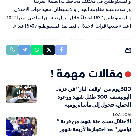
والمستوطنين في مختلف محافظات الضفة الغربية.
ورصدت هيئة مقاومة الجدار والاستيطان، تنفيذ قوات الاحتلال
والمستوطنين 1637 اعتداءً خلال أبريل/ نيسان الماضي، منها 1097
اعتداء نفذتها قوات الاحتلال، فيما نفذ المستوطنون 540 اعتداءً.
مقالات مهمة !
انتهاكات
300 يوم من “وقف النار” في غزة..
الاحتلال
اليونيسف: 300 طفل شهيد ووعود
فلسطيني
الحماية تتحول إلى مأساة يومية
LOAI LOAI
الاحتلال يسلم جثة شهيد من قرية ”
تياسير” بعد احتجازها لأربعة شهور
فلسطيني