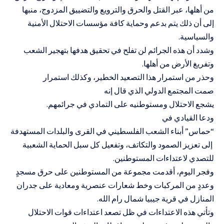
من
أهلها،
عبر
القتل
وال
حرق والترويع والتضييق المزدوج، منبها
إلى أن ذلك يتم بدعم وحماية كافة مؤسسات الاحتلال الأمنية
والسياسية.
وشدد أن هذه الجرائم لن تفلح في تحقيق هدفها بتهجير الشعب
وتفريغ الأرض من أهلها.
وحذر
من
استمرار
هذا
التصعيد
الخطير،
وكذلك استمرار
صمت
المجتمع
الدولي
الذي قال إنه
يشجع
الاحتلال
ومستوطنيه
على
التمادي
في
جرائمهم
.
ودعا
القيادي في
“حماس”
أبناء
ال
شعب
الفلسطيني
في
القرى
والبلدات
المستهدفة
إلى
تعزيز الصمود والتكاتف، وتفعيل كل سبل الحماية الشعبية
للتصدي لاعتداءات المستوطنين.
وفجر اليوم، أقدمت مجموعة من المستوطنين على حرق مسجدٍ
وعددٍ من المركبات وخط شعارات عنصرية ومعادية على جدران
المنازل في قرية جيبيا شمال رام الله.
وتأتي هذه الاعتداءات في ظل تصعد اعتداءات قوات الاحتلال