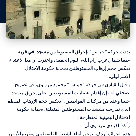
نددت حركة “حماس” بإحراق المستوطنين
مسجدا في قرية
جيبيا
شمال غرب رام الله، اليوم الجمعة، واعترت أن هذا الاعتداء
يعكس حجم إرهاب المستوطنين بحماية حكومة الاحتلال
الإسرائيلي.
وقال القيادي
في
حركة
“
حماس
”
محمود
مرداوي
، في تصريح
صحفي له
،
إن
إقدام
عصابات
المستوطنين
، على إحراق مسجد
جيبيا وعدد من مركبات المواطنين، “يعكس حجم الإرهاب المنظم
الذي تمارسه مليشيات المستوطنين المنفلتة، بحماية حكومة
الاحتلال اليمينية المتطرفة”.
وأكد القيادي مرداوي أن
هذه
الجرائم
ت
هدف
ل
تهجير
أبناء
ال
شعب
الفلسطيني
وتفريغ
الأرض