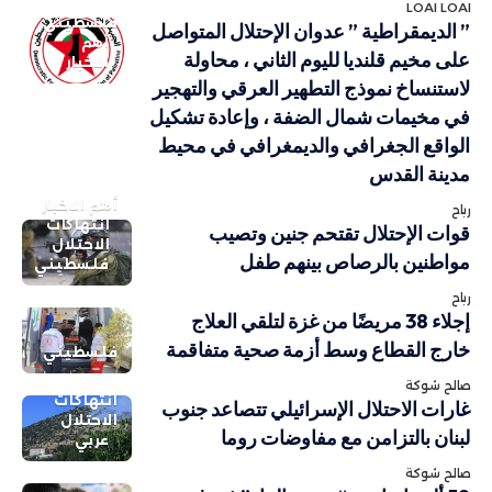
LOAI LOAI
فلسطيني
” الديمقراطية ” عدوان الإحتلال المتواصل
أهم
على مخيم قلنديا لليوم الثاني ، محاولة
الاخبار
لاستنساخ نموذج التطهير العرقي والتهجير
في مخيمات شمال الضفة ، وإعادة تشكيل
الواقع الجغرافي والديمغرافي في محيط
مدينة القدس
أهم الاخبار
رباح
انتهاكات
قوات الإحتلال تقتحم جنين وتصيب
الاحتلال
مواطنين بالرصاص بينهم طفل
فلسطيني
رباح
إجلاء 38 مريضًا من غزة لتلقي العلاج
خارج القطاع وسط أزمة صحية متفاقمة
فلسطيني
صالح شوكة
انتهاكات
غارات الاحتلال الإسرائيلي تتصاعد جنوب
الاحتلال
لبنان بالتزامن مع مفاوضات روما
عربي
صالح شوكة