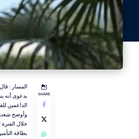
المسار : قا
SHARE
بدعوى أنه يش
الداعمين للق
خلال الفترة 
بطاقة التأمي