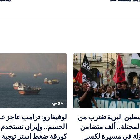
دولي
طين البرية تقترب من
لوفيغارو: ترامب عاجز ع
لمحتلة.. ألف متضامن
الحسم.. وإيران تستخدم 
30 دولة في مسيرة لكسر
كورقة ضغط استراتيجية