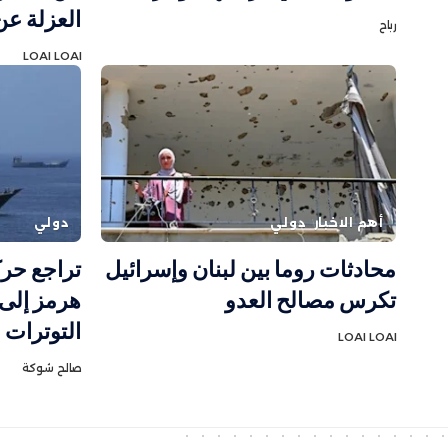
العزلة ع
رباح
LOAI LOAI
أهم الاخبار
دولي
دولي
محادثات روما بين لبنان وإسرائيل
تراجع حر
تكرس مصالح العدو
هرمز إلى 
التوترات ا
LOAI LOAI
صالح شوكة