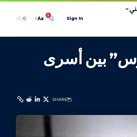
ي
9
Aa
Sign In
وس” بين أسرى
SHARE