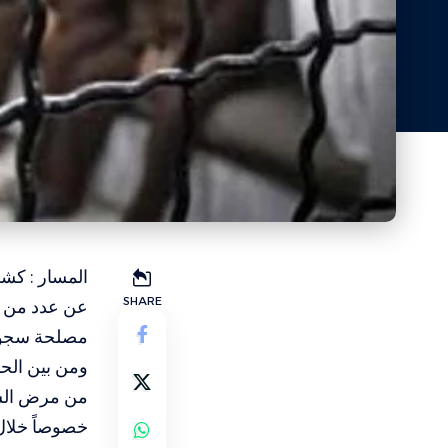
المسار : كشف
SHARE
عن عدد من ا
مصلحة سجون 
ومن بين الحا
من مرض السك
خصوصاً خلال 