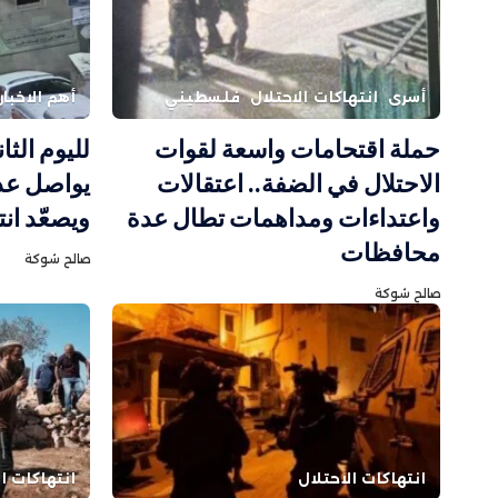
أسرى
انتهاكات الاحتلال
فلسطيني
أهم الاخبار
حملة اقتحامات واسعة لقوات
لليوم الثا
الاحتلال في الضفة.. اعتقالات
يواصل عدو
واعتداءات ومداهمات تطال عدة
ويصعّد ان
محافظات
صالح شوكة
صالح شوكة
انتهاكات الاحتلال
انتهاكات ال