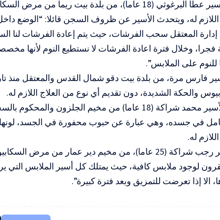
كما يعاني الاسير عطا البرغوثي (18 عاما)، من بلدة بيت ريما من
 اللازم له، ويتحدث الأسير عن ظروف السجن قائلا: “الوضع دا
إدارة المعتقل سحب الفرشات، حيث يتم إعادة الفرشات لنا الس
 فجرا، وخلال فترة اعادة الفرشات لا نستطيع النوم لأنها مخصصة
لنوم على الملابس”.
س والحكة الشديدة، دون تقديم أي نوع من العلاج اللازم له.
فيما يعاني الأسير محمد شراكة (18 عاما) من مخيم الجلزون وا
مل في جسده، وهي عبارة عن حبوب محفورة في الجسد، لونها
للازم له.
ويعاني الاسير رجب شراكة (25 عاما)، من مخيم دير عمار من مرض 
رون لوجود ملابس كافية، حيث يمتلك كل أسير الملابس التي يرتد
، الا إذا تعرضت للتمزيق وبعد فترة كبيرة”.