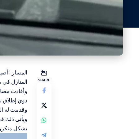
المسار : أص
SHARE
المنازل في م
وأفادت مصادر
دوي إطلاق نا
وقدمت له العل
ويأتي ذلك في
بشكل متكرر
مشغل