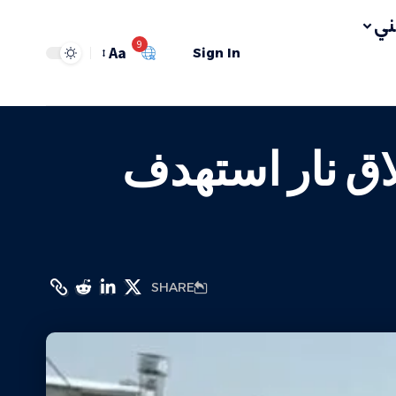
ي
9
Aa
Sign In
اق نار استهدف
SHARE