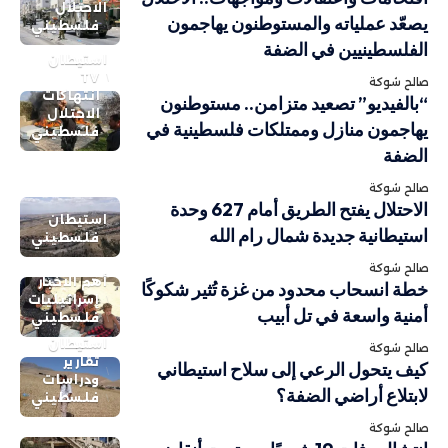
الاحتلال
يصعّد عملياته والمستوطنون يهاجمون
فلسطيني
الفلسطينيين في الضفة
استيطان
TV
صالح شوكة
انتهاكات
“بالفيديو” تصعيد متزامن.. مستوطنون
الاحتلال
يهاجمون منازل وممتلكات فلسطينية في
فلسطيني
الضفة
صالح شوكة
الاحتلال يفتح الطريق أمام 627 وحدة
استيطان
استيطانية جديدة شمال رام الله
فلسطيني
صالح شوكة
أهم الاخبار
خطة انسحاب محدود من غزة تُثير شكوكًا
إسرائيليات
أمنية واسعة في تل أبيب
فلسطيني
استيطان
صالح شوكة
تقارير
كيف يتحول الرعي إلى سلاح استيطاني
ودراسات
لابتلاع أراضي الضفة؟
فلسطيني
صالح شوكة