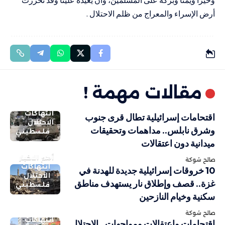
وخيرا ويمنا وبركة على المسلمين، وأن يعيده علينا وقد تحررت
أرض الإسراء والمعراج من ظلم الاحتلال .
مقالات مهمة !
انتهاكات
اقتحامات إسرائيلية تطال قرى جنوب
الاحتلال
وشرق نابلس.. مداهمات وتحقيقات
فلسطيني
ميدانية دون اعتقالات
أهم الاخبار
صالح شوكة
انتهاكات
10 خروقات إسرائيلية جديدة للهدنة في
الاحتلال
غزة.. قصف وإطلاق نار يستهدف مناطق
فلسطيني
سكنية وخيام النازحين
صالح شوكة
انتهاكات
اقتحامات واعتقالات ومواجهات.. الاحتلال