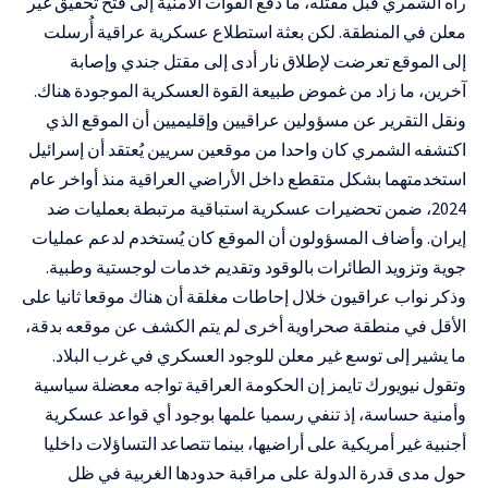
رآه الشمري قبل مقتله، ما دفع القوات الأمنية إلى فتح تحقيق غير
معلن في المنطقة. لكن بعثة استطلاع عسكرية عراقية أُرسلت
إلى الموقع تعرضت لإطلاق نار أدى إلى مقتل جندي وإصابة
آخرين، ما زاد من غموض طبيعة القوة العسكرية الموجودة هناك.
ونقل التقرير عن مسؤولين عراقيين وإقليميين أن الموقع الذي
اكتشفه الشمري كان واحدا من موقعين سريين يُعتقد أن إسرائيل
استخدمتهما بشكل متقطع داخل الأراضي العراقية منذ أواخر عام
2024، ضمن تحضيرات عسكرية استباقية مرتبطة بعمليات ضد
إيران. وأضاف المسؤولون أن الموقع كان يُستخدم لدعم عمليات
جوية وتزويد الطائرات بالوقود وتقديم خدمات لوجستية وطبية.
وذكر نواب عراقيون خلال إحاطات مغلقة أن هناك موقعا ثانيا على
الأقل في منطقة صحراوية أخرى لم يتم الكشف عن موقعه بدقة،
ما يشير إلى توسع غير معلن للوجود العسكري في غرب البلاد.
وتقول نيويورك تايمز إن الحكومة العراقية تواجه معضلة سياسية
وأمنية حساسة، إذ تنفي رسميا علمها بوجود أي قواعد عسكرية
أجنبية غير أمريكية على أراضيها، بينما تتصاعد التساؤلات داخليا
حول مدى قدرة الدولة على مراقبة حدودها الغربية في ظل