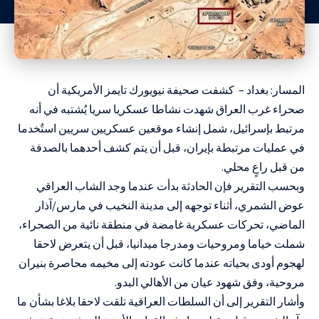
المسار: بغداد – كشفت صحيفة نيويورك تايمز الأمريكية أن
صحراء غرب العراق شهدت نشاطا عسكريا سريا يُشتبه في أنه
مرتبط بإسرائيل، شمل إنشاء موقعين عسكريين سريين استُخدما
في عمليات مرتبطة بإيران، قبل أن يتم كشف أحدهما بالصدفة
من قبل راعٍ محلي.
وبحسب التقرير فإن الحادثة بدأت عندما وجد الشاب العراقي
عوض الشمري، أثناء توجهه إلى مدينة النخيب في مارس/آذار
الماضي، تحركات عسكرية غامضة في منطقة نائية من الصحراء،
شملت خياما ومروحيات ومدرجا ميدانيا، قبل أن يتعرض لاحقا
لهجوم أودى بحياته عندما كانت عودته إلى مخيمه محاصرة بنيران
مروحية، وفق شهود عيان من الأهالي البدو.
وأشار التقرير إلى أن السلطات العراقية تلقت لاحقا بلاغا بشأن ما