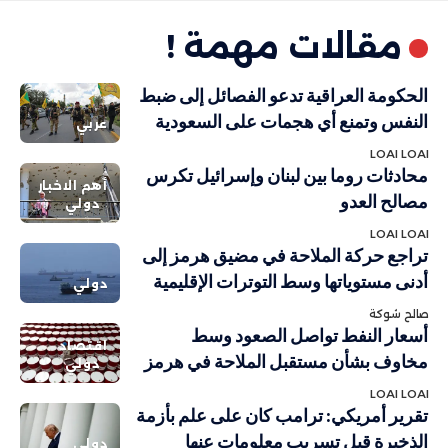
مقالات مهمة !
الحكومة العراقية تدعو الفصائل إلى ضبط
النفس وتمنع أي هجمات على السعودية
عربي
LOAI LOAI
محادثات روما بين لبنان وإسرائيل تكرس
أهم الاخبار
مصالح العدو
دولي
LOAI LOAI
تراجع حركة الملاحة في مضيق هرمز إلى
أدنى مستوياتها وسط التوترات الإقليمية
دولي
صالح شوكة
أسعار النفط تواصل الصعود وسط
اقتصاد
مخاوف بشأن مستقبل الملاحة في هرمز
دولي
LOAI LOAI
تقرير أمريكي: ترامب كان على علم بأزمة
الذخيرة قبل تسريب معلومات عنها
دولي