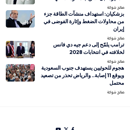
صالح شوكة
بزشكيان: استهداف منشآت الطاقة جزء
من محاولات الضغط وإثارة الفوضى في
دولي
إيران
صالح شوكة
ترامب يلمّح إلى دعم جيه دي فانس
لخلافته في انتخابات 2028
دولي
صالح شوكة
هجوم للحوثيين يستهدف جنوب السعودية
ويوقع 11 إصابة.. والرياض تحذر من تصعيد
عربي
محتمل
صالح شوكة