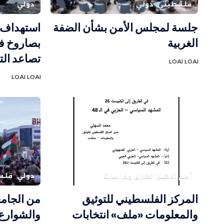
فلسطيني
دولي
دولي
جلسة لمجلس الأمن بشأن الضفة
استهداف س
الغربية
بصاروخ 
تصاعد الت
LOAI LOAI
LOAI LOAI
أهم الاخبار
تقارير ودراسات
دولي
فلس
المركز الفلسطيني للتوثيق
من الجامع
والمعلومات «ملف» انتخابات
والشوارع.