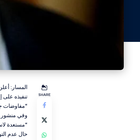
المسار: أعلن
SHARE
تنفيذه على
إي
“مفاوضات جد
وفي منشور ع
“مستعدة لاس
حال عدم التو