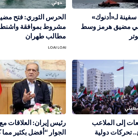
دولي
فينة لـ«أدنوك»
الحرس الثوري: فتح مضي
في مضيق هرمز وسط
مشروط بموافقة واشنط
وتر
مطالب طهران
LOAI LOAI
طيني
دولي
ات إلى الملاعب
رئيس إيران: العلاقات مع
. تحركات دولية
الجوار “أفضل بكثير مما 