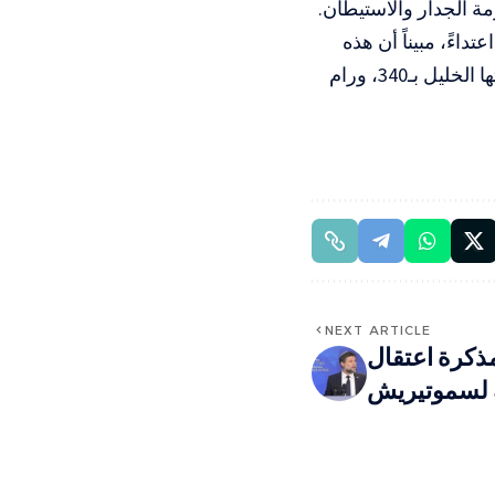
ة الجدار والاستيطان.
وضح التقرير أن جيش الاحتلال نفذ 1097 اعتداءً، فيما نفذ المستوطنون 540 اعتداءً، مبيناً أن هذه
الاعتداءات تركزت بشكل أساسي في محافظات نابلس بواقع 402 اعتداء، تلتها الخليل بـ340، ورام
NEXT ARTICLE
مذكرة اعتقال
 لسموتيريش