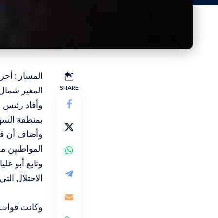
المسار : أحر
SHARE
المغير شمال 
وأفاد رئيس م
بمنطقة السه
وأضاف أن قو
المواطنين م
وتابع أبو عل
الاحتلال الت