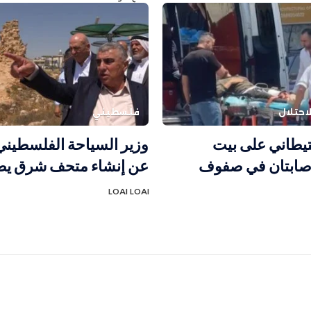
احتلال
فلسطيني
يطاني على بيت
وزير السياحة الفلسطيني
إصابتان في صفوف
عن إنشاء متحف شرق يط
LOAI LOAI