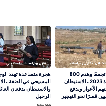
احتلال
تقارير ودراسات
تقارير ودراسات
فلسطيني
تهجير 30 تجمعًا وهدم 800
هجرة متصاعدة تهدد الوج
منشأة منذ 2023.. الاستيطان
المسيحي في الضفة.. الاح
تهم الأغوار ويدفع
والاستيطان يدفعان العائ
ين قسرًا نحو التهجير
الرحيل
صالح شوكة