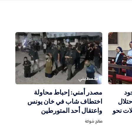
فلسطيني
ود
مصدر أمني: إحباط محاولة
تلال
اختطاف شاب في خان يونس
لات نحو
واعتقال أحد المتورطين
صالح شوكة