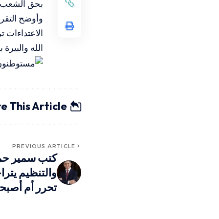
بحق الشعب ا
الله والبيرة بـ312، ثم بيت لحم بـ171
e This Article
PREVIOUS ARTICLE
كتب سمير حمد
والتنظيم يتر
تحرر أم أصب