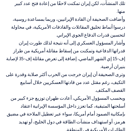
تلك المنشآت، لكن إيران تمكنت لاحقًا من إعادة فتح عدد كبير
منها.
وأضافت الصحيفة أن القادة الإيرانيين، وربما بمساعدة روسية،
درسوا أنماط تحليق المقاتلات والقاذفات الأمريكية، في محاولة
لتحسين قدرات الدفاع الجوي الإيراني.
وأشار المسؤول العسكري إلى أنه نتيجة لذلك طورت إيران
قدراتها الدفاعية وتمكنت من إسقاط مقاتلة أمريكية من طراز
إف-15 إي الشهر الماضي، إضافة إلى تعرض مقاتلة إف-35 لإصابة
بنيران أرضية.
وترى الصحيفة أن إيران خرجت من الحرب أكثر صلابة وقدرة على
التكيف، رغم مقتل عدد من قادتها العسكريين خلال أسابيع
القصف المكثف.
وبحسب المسؤول الأمريكي، أعادت طهران توزيع جزء كبير من
أسلحتها المتبقية، كما تعزز داخل المؤسسة الإيرانية اعتقاد
بإمكانية الصمود أمام أمريكا، سواء عبر تعطيل الملاحة في مضيق
هرمز، أو استهداف منشآت الطاقة في دول الخليج، أو تهديد
الطائرات الأمريكية في المنطقة.