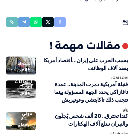
مقالات مهمة !
بسبب الحرب على إيران…أقتصاد أمريكا
اقتصاد
يفقد آلاف الوظائف
دولي
LOAI LOAI
انتهاكات
قنبلة أمريكية دمرت المدينة.. عمدة
الاحتلال
ناغازاكي يحدد الجهة المسؤولة بينما
دولي
تتجنب ذلك تاكايتشي وغوتيريش
رباح
دولي
كندا تحترق.. 20 ألف شخص يُجلَون
بيئة
والنيران تبتلع آلاف الهكتارات
ومناخ
صالح شوكة