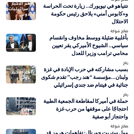
أهم الاخبار
نتنياهو في نيويورك.. زيارة تحت الحراسة
إسرائيليات
و«كابوس أمني» يلاحق رئيس حكومة
دولي
الاحتلال
صالح شوكة
بأغلبية ضئيلة ووسط مخاوف وانقسام
سياسي.. الشيوخ الأميركي يقر تعيين
دولي
محامي ترامب وزيرا للعدل
رباح
بسبب مشاركته في حرب الإبادة في غزة
أهم الاخبار
ولبنان…مؤسسة “هند رجب” تقدم شكوى
دولي
جنائية في فيتنام ضد جندي إسرائيلي
رباح
حملة في أميركا لمقاطعة الجمعية الطبية
احتجاجًا على موقفها من حرب غزة
دولي
واحتجاز أبو صفية
صالح شوكة
وول ستريت جورنال: تفاهمات هرمز قد