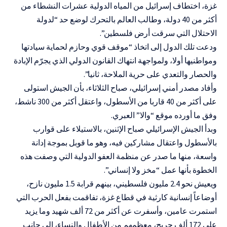
غزة، اختطاف إسرائيل من المياه الدولية عشرات النشطاء من
أكثر من 40 دولة، وطالب العالم بالتحرك لوضع حد “لدولة
الاحتلال التي سرقت أرض فلسطين”.
ودعت تلك الدول إلى اتخاذ “موقف قوي وحازم لحماية سيادتها
ومواطنيها أولا، ولمواجهة انتهاك القانون الدولي الذي يجرّم الإبادة
والحصار والتعدي على حرية الملاحة، ثانيا”.
وأفاد مصدر أمني إسرائيلي، صباح الثلاثاء، بأن الجيش استولى
على أكثر من 40 قاربا من الأسطول، واعتقل أكثر من 300 ناشط،
وفق ما أورده موقع “والا” العبري.
وبدأ الجيش الإسرائيلي صباح الإثنين، بالاستيلاء على قوارب
بالأسطول واعتقال مشاركين فيه، وهو ما قوبل بموجة إدانة
واسعة، منها ما صدر عن منظمة العفو الدولية التي وصفت هذه
الخطوة بأنها عمل “مخز ولا إنساني”.
ويعيش نحو 2.4 مليون فلسطيني، بينهم قرابة 1.5 مليون نازح،
أوضاعاً إنسانية كارثية في قطاع غزة، تفاقمت بفعل الحرب التي
استمرت عامين، وأسفرت عن أكثر من 72 ألف شهيد وما يزيد
على 172 ألف جريح، معظمهم من الأطفال والنساء، إلى جانب