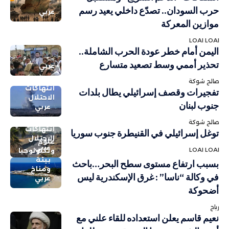
حرب السودان.. تصدّع داخلي يعيد رسم
عربي
موازين المعركة
LOAI LOAI
اليمن أمام خطر عودة الحرب الشاملة..
تحذير أممي وسط تصعيد متسارع
عربي
صالح شوكة
انتهاكات
تفجيرات وقصف إسرائيلي يطال بلدات
الاحتلال
جنوب لبنان
عربي
صالح شوكة
انتهاكات
توغل إسرائيلي في القنيطرة جنوب سوريا
الاحتلال
علوم
عربي
LOAI LOAI
وتكنولوجيا
بيئة
بسبب ارتفاع مستوى سطح البحر…باحث
ومناخ
في وكالة “ناسا” : غرق الإسكندرية ليس
عربي
أضحوكة
رباح
نعيم قاسم يعلن استعداده للقاء علني مع