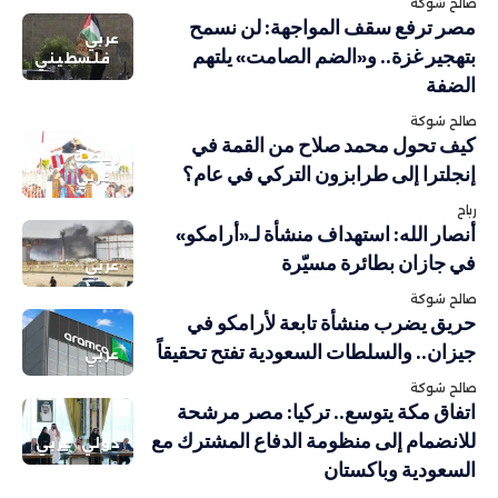
صالح شوكة
مصر ترفع سقف المواجهة: لن نسمح
عربي
بتهجير غزة.. و«الضم الصامت» يلتهم
فلسطيني
الضفة
صالح شوكة
كيف تحول محمد صلاح من القمة في
رياضة
إنجلترا إلى طرابزون التركي في عام؟
عربي
رباح
أنصار الله: استهداف منشأة لـ«أرامكو»
في جازان بطائرة مسيّرة
عربي
صالح شوكة
حريق يضرب منشأة تابعة لأرامكو في
جيزان.. والسلطات السعودية تفتح تحقيقاً
عربي
صالح شوكة
اتفاق مكة يتوسع.. تركيا: مصر مرشحة
للانضمام إلى منظومة الدفاع المشترك مع
دولي
عربي
السعودية وباكستان