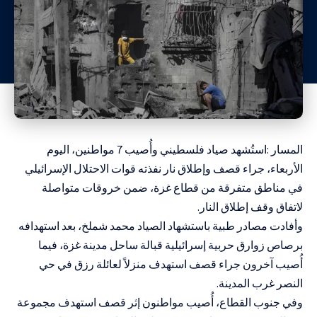
المسار :استُشهد صياد فلسطيني وأُصيب 7 مواطنين، اليوم
الأربعاء، جراء قصف وإطلاق نار نفذته قوات الاحتلال الإسرائيلي
في مناطق متفرقة من قطاع غزة، ضمن خروقات متواصلة
لاتفاق وقف إطلاق النار.
وأفادت مصادر طبية باستشهاد الصياد محمد شملخ، بعد استهدافه
برصاص زوارق حربية إسرائيلية قبالة ساحل مدينة غزة، فيما
أُصيب آخرون جراء قصف استهدف منزلاً لعائلة رزق في حي
النصر غرب المدينة.
وفي جنوب القطاع، أُصيب مواطنون إثر قصف استهدف مجموعة