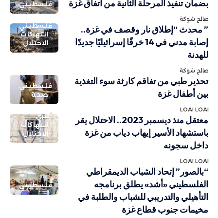
بضمان تنفيذ المرحلة الثانية من اتفاق غزة
فلسطيني
صالح شوكة
فلسطيني
” محدث “إطلاق نار وقصف في غزة..
انتهاكات
إصابة مدني في 14 خرقًا إسرائيليًا جديدًا
الاحتلال
للهدنة
صالح شوكة
تحذير طبي من تفاقم كارثة سوء التغذية
فلسطيني
بين أطفال غزة
صحة
LOAI LOAI
أسرى
معتقل منذ ديسمبر 2023.. الاحتلال يقر
انتهاكات
باستشهاد الأسير إيهاب دياب من غزة
الاحتلال
داخل سجونه
LOAI LOAI
“بالصور” إتحاد الشباب الديمقراطي
الفلسطيني «أشد» يطلق برنامجه
فلسطيني
التأهيلي والتدريبي للشباب والطلبة في
مخيمات جنوب قطاع غزة