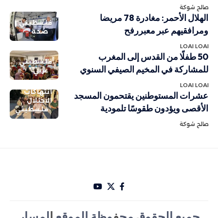
صالح شوكة
الهلال الأحمر: مغادرة 78 مريضا
فلسطيني
ومرافقيهم عبر معبررفح
صحة
LOAI LOAI
50 طفلًا من القدس إلى المغرب
فلسطيني
للمشاركة في المخيم الصيفي السنوي
عربي
LOAI LOAI
انتهاكات
عشرات المستوطنين يقتحمون المسجد
الاحتلال
الأقصى ويؤدون طقوسًا تلمودية
فلسطيني
صالح شوكة
جميع الحقوق مح
ف
وظة الموقع
ا
لمسار