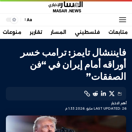
Aa
متابعات
فلسطيني
المسار
تقارير
منوعات
فايننشال تايمز: ترامب خسر
أوراقه أمام إيران في “فن
الصفقات”
أهم الاخبار
LAST UPDATED: 26 مايو، 2026 1:33 م