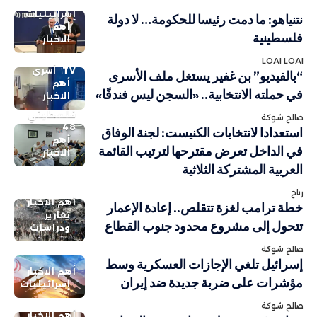
إسرائيليات
نتنياهو: ما دمت رئيسا للحكومة… لا دولة
أهم
فلسطينية
الاخبار
LOAI LOAI
TV
أسرى
“بالفيديو” بن غفير يستغل ملف الأسرى
أهم
في حملته الانتخابية.. «السجن ليس فندقًا»
الاخبار
فلسطيني
صالح شوكة
48
استعدادا لانتخابات الكنيست: لجنة الوفاق
أهم
في الداخل تعرض مقترحها لترتيب القائمة
الاخبار
العربية المشتركة الثلاثية
رباح
أهم الاخبار
خطة ترامب لغزة تتقلص.. إعادة الإعمار
تقارير
تتحول إلى مشروع محدود جنوب القطاع
ودراسات
صالح شوكة
إسرائيل تلغي الإجازات العسكرية وسط
أهم الاخبار
مؤشرات على ضربة جديدة ضد إيران
إسرائيليات
صالح شوكة
أهم الاخبار