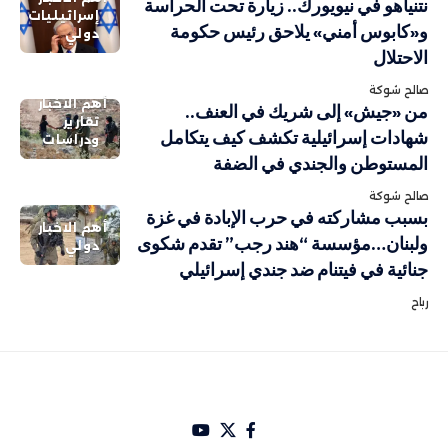
نتنياهو في نيويورك.. زيارة تحت الحراسة
إسرائيليات
و«كابوس أمني» يلاحق رئيس حكومة
دولي
الاحتلال
صالح شوكة
أهم الاخبار
من «جيش» إلى شريك في العنف..
تقارير
شهادات إسرائيلية تكشف كيف يتكامل
ودراسات
المستوطن والجندي في الضفة
صالح شوكة
بسبب مشاركته في حرب الإبادة في غزة
أهم الاخبار
ولبنان…مؤسسة “هند رجب” تقدم شكوى
دولي
جنائية في فيتنام ضد جندي إسرائيلي
رباح