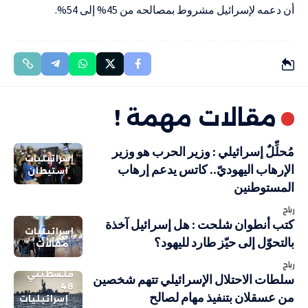
أن دعمه لإسرائيل مشروط بمصالحه من 45% إلى 54%.
مقالات مهمة !
مُحلِّلٌ إسرائيلي : وزير الحرب هو وزير
إسرائيليات
الإرهاب اليهوديّ.. كاتس يدعم إرهاب
استيطان
المستوطنين
رباح
كتب أنطوان شلحت : هل إسرائيل آخذة
إسرائيليات
بالتحوّل إلى حيّز طارد لليهود؟
مقالات
رباح
فلسطيني
سلطات الاحتلال الإسرائيلي تتهم شخصين
48
من عسقلان بتنفيذ مهام لصالح
إسرائيليات