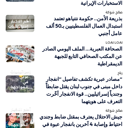
الاستخبارات الإيرانية
صالح شوكة
بذريعة الأمن.. حكومة نتنياهو تعتمد
أهم الاخبار
استبدال العمال الفلسطينيين بـ50 ألف
إسرائيليات
عامل أجنبي
LOAI LOAI
إسرائيليات
الصحافة العبرية… الملف اليومي الصادر
الصحافة
عن المكتب الصحافي التابع للجبهة
العبرية
الديمقراطية
إسرائيليات
رباح
عربي
“مصادر عبرية تكشف تفاصيل “انفجار
في
داخل مبنى في جنوب لبنان يقتل ضابطاً
المواجهة
وجندياً إسرائيليين.. قوة الانفجار أخّرت
التعرف على هويتهما
أهم الاخبار
صالح شوكة
إسرائيليات
جيش الاحتلال يعترف بمقتل ضابط وجندي
في
احتياط وإصابة 4 آخرين بانفجار عبوة في
المواجهة