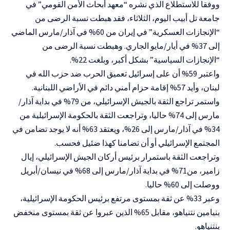
ووفقا للاستطلاع الذي نشره “معهد أبحاث الأمن القومي” في
جامعة تل أبيب اليوم، الثلاثاء، فقد هبطت نسبة الرضى من
“الإنجازات العسكرية” في إيران من 60% في آذار/مارس الماضي
إلى 37% في أيار/مايو الجاري. وهبطت نسبة الرضى من
“الإنجازات السياسية” بشكل أكبر، وبلغت 22%.
واعتبر 59% أن على إسرائيل تعميق الحرب ضد حزب الله في
لبنان، وأيد 57% إقامة حزام أمني دائم في الأراضي اللبنانية.
واستمر تراجع الثقة بالجيش الإسرائيلي، من 79% في بداية آذار/
مارس إلى 74% حاليا، وتراجعت الثقة بالحكومة الإسرائيلية من
34% في آذار/مارس إلى 26%، ويعتقد 63% أنه لا يوجد تضامن في
المجتمع الإسرائيلي أو أن تضامنا كهذا ضئيل فحسب.
وتراجعت الثقة باستمرار برئيس أركان الجيش الإسرائيلي، إيال
زامير، من71% في بداية آذار/مارس إلى 68% في نيسان/أبريل
ووصلت إلى 60% حاليا.
وعبر 33% عن ثقة بمستوى مرتفع برئيس الحكومة الإسرائيلية،
بنيامين نتنياهو، مقابل 65% الذين عبروا عن ثقة بمستوى منخفض
بنتنياهو.