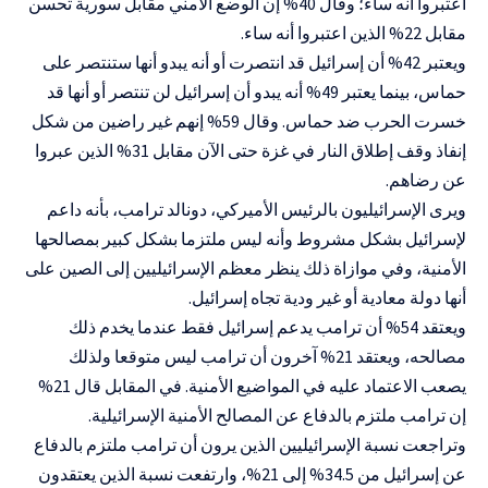
اعتبروا أنه ساء؛ وقال 40% إن الوضع الأمني مقابل سورية تحسن
مقابل 22% الذين اعتبروا أنه ساء.
ويعتبر 42% أن إسرائيل قد انتصرت أو أنه يبدو أنها ستنتصر على
حماس، بينما يعتبر 49% أنه يبدو أن إسرائيل لن تنتصر أو أنها قد
خسرت الحرب ضد حماس. وقال 59% إنهم غير راضين من شكل
إنفاذ وقف إطلاق النار في غزة حتى الآن مقابل 31% الذين عبروا
عن رضاهم.
ويرى الإسرائيليون بالرئيس الأميركي، دونالد ترامب، بأنه داعم
لإسرائيل بشكل مشروط وأنه ليس ملتزما بشكل كبير بمصالحها
الأمنية، وفي موازاة ذلك ينظر معظم الإسرائيليين إلى الصين على
أنها دولة معادية أو غير ودية تجاه إسرائيل.
ويعتقد 54% أن ترامب يدعم إسرائيل فقط عندما يخدم ذلك
مصالحه، ويعتقد 21% آخرون أن ترامب ليس متوقعا ولذلك
يصعب الاعتماد عليه في المواضيع الأمنية. في المقابل قال 21%
إن ترامب ملتزم بالدفاع عن المصالح الأمنية الإسرائيلية.
وتراجعت نسبة الإسرائيليين الذين يرون أن ترامب ملتزم بالدفاع
عن إسرائيل من 34.5% إلى 21%، وارتفعت نسبة الذين يعتقدون