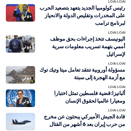
LOAI LOAI
رئيس كولومبيا الجديد يتعهد بتصعيد الحرب
على المخدرات وتقليص الدولة والانحياز
دولي
لبرنامج ترامب
LOAI LOAI
اليونيسف تتخذ إجراءات بحق موظف
أممي بتهمة تسريب معلومات سرية
دولي
لإسرائيل
LOAI LOAI
مسؤولة أوروبية تنتقد تعامل ميتا وتيك توك
مع أزمة الهجرة إلى سبتة
دولي
LOAI LOAI
ألبانيزا:قضية فلسطين تمثل اختبارا
ومعيارا عالميا لحقوق الإنسان
دولي
LOAI LOAI
قادة الجيش الأميركي يبحثون عن مخرج
من حرب إيران بعد 6 أشهر من القتال
دولي