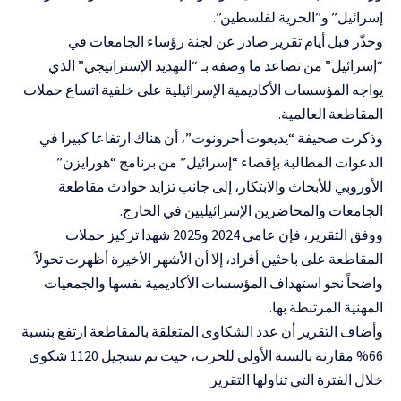
إسرائيل” و”الحرية لفلسطين”.
وحذّر قبل أيام تقرير صادر عن لجنة رؤساء الجامعات في
“إسرائيل” من تصاعد ما وصفه بـ “التهديد الإستراتيجي” الذي
يواجه المؤسسات الأكاديمية الإسرائيلية على خلفية اتساع حملات
المقاطعة العالمية.
وذكرت صحيفة “يديعوت أحرونوت”، أن هناك ارتفاعا كبيرا في
الدعوات المطالبة بإقصاء “إسرائيل” من برنامج “هورايزن”
الأوروبي للأبحاث والابتكار، إلى جانب تزايد حوادث مقاطعة
الجامعات والمحاضرين الإسرائيليين في الخارج.
ووفق التقرير، فإن عامي 2024 و2025 شهدا تركيز حملات
المقاطعة على باحثين أفراد، إلا أن الأشهر الأخيرة أظهرت تحولاً
واضحاً نحو استهداف المؤسسات الأكاديمية نفسها والجمعيات
المهنية المرتبطة بها.
وأضاف التقرير أن عدد الشكاوى المتعلقة بالمقاطعة ارتفع بنسبة
66% مقارنة بالسنة الأولى للحرب، حيث تم تسجيل 1120 شكوى
خلال الفترة التي تناولها التقرير.