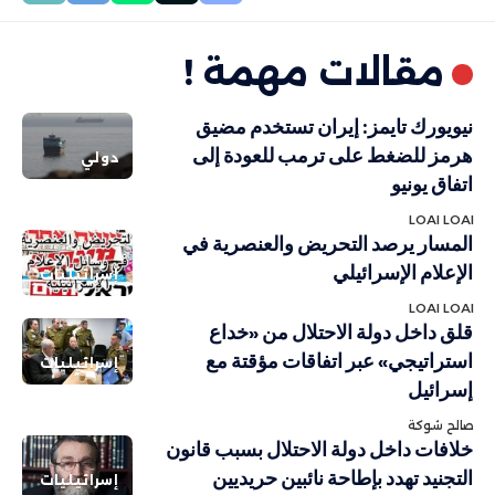
مقالات مهمة !
نيويورك تايمز: إيران تستخدم مضيق
هرمز للضغط على ترمب للعودة إلى
دولي
اتفاق يونيو
LOAI LOAI
المسار يرصد التحريض والعنصرية في
الإعلام الإسرائيلي
إسرائيليات
LOAI LOAI
قلق داخل دولة الاحتلال من «خداع
استراتيجي» عبر اتفاقات مؤقتة مع
إسرائيليات
إسرائيل
صالح شوكة
خلافات داخل دولة الاحتلال بسبب قانون
التجنيد تهدد بإطاحة نائبين حريديين
إسرائيليات