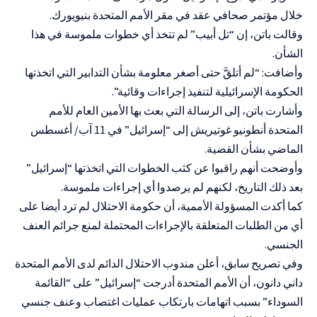
خلال مؤتمر صحافي عقد في مقر الأمم المتحدة بنيويورك.
وقالت باتن، إن “تل أبيب” لم تتخذ أي خطوات ملموسة في هذا
الشأن.
وأضافت: “لم أتلقَّ حتى أصغر معلومة بشأن التدابير التي اتخذتها
الحكومة الإسرائيلية لتنفيذ إجراءات وقائية”.
وأشارت باتن، إلى الرسالة التي بعث بها الأمين العام للأمم
المتحدة أنطونيو غوتيريش إلى “إسرائيل” في 11 آب/ أغسطس
الماضي بشأن القضية.
وأوضحت أنهم راقبوا عن كثب الخطوات التي اتخذتها “إسرائيل”
بعد ذلك التاريخ، لكنهم لم يرصدوا أي إجراءات ملموسة.
كما أكدت المسؤولة الأممية، أن حكومة الاحتلال لم ترد أيضا على
أي من الطلبات المتعلقة بالإجراءات المحتملة لمنع جرائم العنف
الجنسي.
وفي تصريح سابق، أعلن مندوب الاحتلال الدائم لدى الأمم المتحدة
داني دانون، أن الأمم المتحدة أدرجت “إسرائيل” على “القائمة
السوداء” بسبب اتهامات بارتكاب عمليات اغتصاب وعنف جنسي