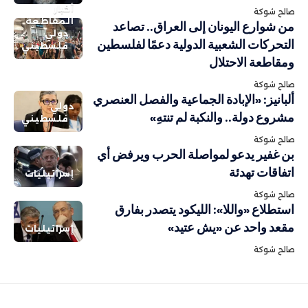
أخبار
صالح شوكة
المقاطعة
من شوارع اليونان إلى العراق.. تصاعد
دولي
التحركات الشعبية الدولية دعمًا لفلسطين
فلسطيني
ومقاطعة الاحتلال
صالح شوكة
ألبانيز: «الإبادة الجماعية والفصل العنصري
دولي
مشروع دولة.. والنكبة لم تنتهِ»
فلسطيني
صالح شوكة
بن غفير يدعو لمواصلة الحرب ويرفض أي
اتفاقات تهدئة
إسرائيليات
صالح شوكة
استطلاع «واللا»: الليكود يتصدر بفارق
مقعد واحد عن «يش عتيد»
إسرائيليات
صالح شوكة