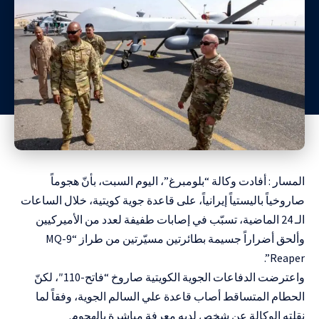
المسار : أفادت وكالة “بلومبرغ”، اليوم السبت، بأنّ هجوماً
صاروخياً باليستياً إيرانياً، على قاعدة جوية كويتية، خلال الساعات
الـ 24 الماضية، تسبّب في إصابات طفيفة لعدد من الأميركيين
وألحق أضراراً جسيمة بطائرتين مسيّرتين من طراز “MQ-9
Reaper”.
واعترضت الدفاعات الجوية الكويتية صاروخ “فاتح-110″، لكنّ
الحطام المتساقط أصاب قاعدة علي السالم الجوية، وفقاً لما
نقلته الوكالة عن شخص لديه معرفة مباشرة بالهجوم.