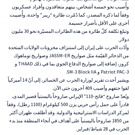
وأُصيب نحو خمسة أشخاص، بينهم متعاقدون وأفراد عسكريون
وفقاً لما ذكره المصدر، كما دُمّرت طائرة “ريبر” واحدة، وأُصيبت
أخرى على الأقل بأضرار جسيمة.
وتبلغ تكلفة كلّ طائرة من هذه الطائرات المسيّرة نحو 30 مليون
دولار.
وأدّت الحرب على إيران إلى استنزاف مخزونات الولايات المتحدة
من الذخائر القيّمة مثل صواريخ JASSM-ER وصواريخ توماهوك
كروز، إضافة إلى صواريخ الدفاع الجوي بما في ذلك THAAD و
Patriot PAC-3 و SM-3 Block IIA.
ويشير أحدث تقرير لوزارة الحرب عن الخسائر، إلى أنّ 14 أميركياً
لقوا حتفهم وأصيب 409 آخرون حتى الآن.
ويُعدّ صاروخ “فاتح-110” الإيراني صاروخاً باليستياً قصير المدى،
قادراً على حمل رأس حربي يزن 500 كيلوغرام (1100 رطل)، وفقاً
لمركز الدراسات الاستراتيجية والدولية. وقد أطلقت طهران أكثر
من 1850 صاروخاً باليستياً على أهداف في أنحاء المنطقة منذ بدء
الحرب في 28 شباط/فبراير.