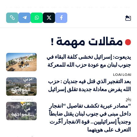
مقالات مهمة !
في
يديعوت: إسرائيل تخشى كلفة البقاء في
المواجهة
جنوب لبنان مع عودة حزب الله للمعركة
عربي
LOAI LOAI
عربي
بعد التفجير الذي قتل فيه جنديان : حزب
في
الله يفرض معادلة جديدة تقلق إسرائيل
المواجهة
إسرائيليات
رباح
عربي
“مصادر عبرية تكشف تفاصيل “انفجار
في
داخل مبنى في جنوب لبنان يقتل ضابطاً
المواجهة
وجندياً إسرائيليين.. قوة الانفجار أخّرت
التعرف على هويتهما