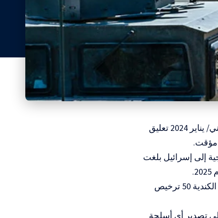
المسار : وزيرة الخارجية الكندية السابقة، ميلاني جولي، أعلنت في كانون الثاني/ يناير 2024 تعليق
 مؤقت.
ة إلى إسرائيل بلغت
وبحسب بيانات نشرها موقع “الشؤون العالمية الكندية”، استخدمت الحكومة الكندية 50 ترخيص
، أكد التقرير أن أوتاوا لم توافق منذ 8 كانون الثاني/ يناير 2024 على تصدير أي أسلحة