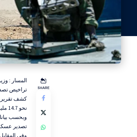
SHARE
تراخيص تصدي
كشف تقرير ر
نحو 14.7 مليون دولار كندي (ما يعادل نحو 10.7 ملايين دولار أميركي) خلال عام 2025.
تصدير عسكري 