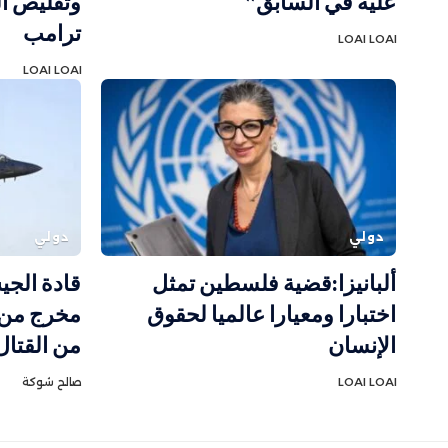
عليه في السابق”
وتقليص الد
ترامب
LOAI LOAI
LOAI LOAI
دولي
دولي
ألبانيزا:قضية فلسطين تمثل
قادة الجي
اختبارا ومعيارا عالميا لحقوق
الإنسان
من القتال
LOAI LOAI
صالح شوكة