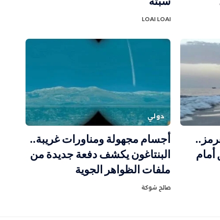
سبتة
LOAI LOAI
دولي
رمز..
أجسام مجهولة ومناورات غريبة..
 أمام
البنتاغون يكشف دفعة جديدة من
ملفات الظواهر الجوية
صالح شوكة