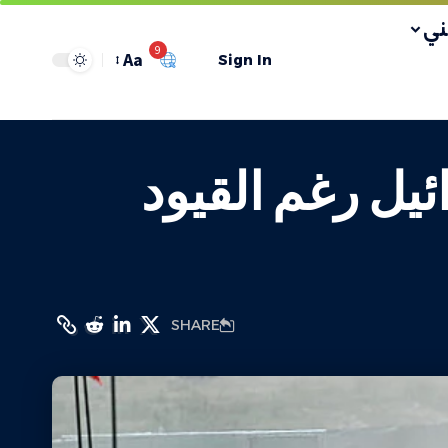
ي
9
Aa
Sign In
يل رغم القيود
SHARE