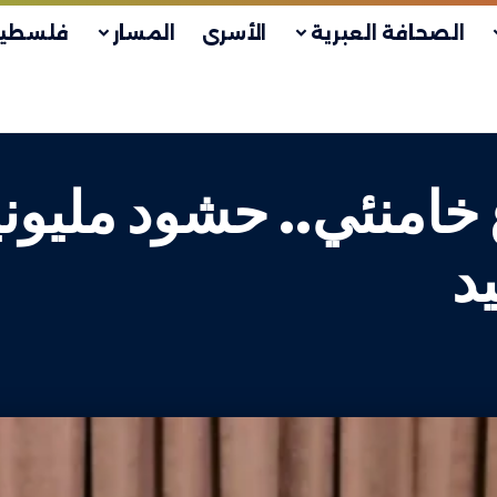
الصحافة العبرية
الأسرى
المسار
فلسطين
خامنئي.. حشود مليون
د