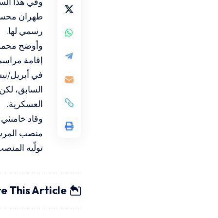
وفي هذا السي
طهران محسن 
رسمي لها.
وأوضح محمود
إقامة مراسم 
السابق، لكن 
العسكرية.
وقاد خامنئي 
منصب المرشد 
تولّيه المنصب
e This Article