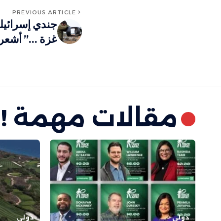
PREVIOUS ARTICLE
جندي إسرائي
غزة …” أشعر ب
مقالات مهمة !
دولي
دولي