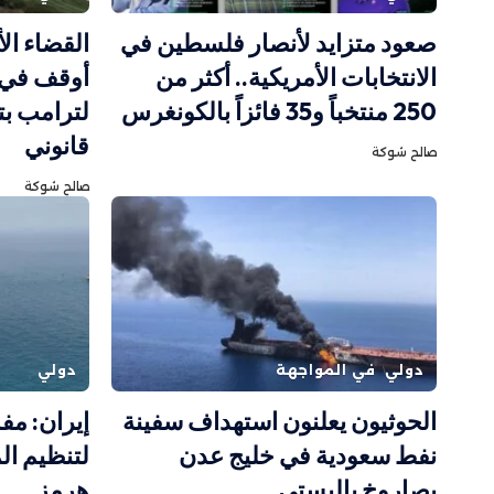
صعود متزايد لأنصار فلسطين في
القضاء ال
الانتخابات الأمريكية.. أكثر من
أوقف في 
250 منتخباً و35 فائزاً بالكونغرس
لترامب بت
قانوني
صالح شوكة
صالح شوكة
دولي
في المواجهة
دولي
الحوثيون يعلنون استهداف سفينة
إيران: مف
نفط سعودية في خليج عدن
لتنظيم ال
بصاروخ باليستي
هرمز