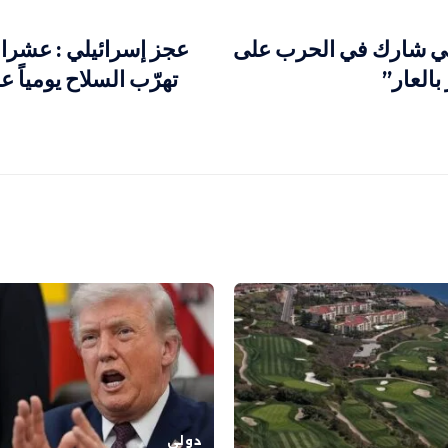
لي شارك في الحرب على
عجز إسرائيلي : عشرا
العار”
تهرّب السلاح يومياً 
دولي