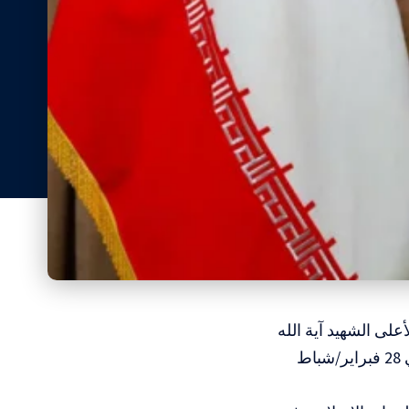
على الشهيد آية الله
علي خامنئي، الذي اغتيل بأولى الغارات الأمريكية الإسرائيلية على طهران في 28 فبراير/شباط