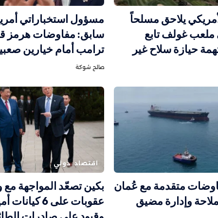
أمريكي يلاحق مسلحاً
مسؤول استخباراتي أمري
ملعب غولف تابع
سابق: مفاوضات هرمز قد
همة حيازة سلاح غير
ترامب أمام خيارين صعبي
صالح شوكة
اقتصاد
دولي
اوضات متقدمة مع عُمان
بكين تصعّد المواجهة مع
ملاحة وإدارة مضيق
عقوبات على 6 كيانا
وقيود على صادرات الطا