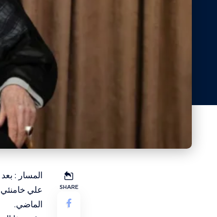
المسار : بعد
SHARE
الماضي.