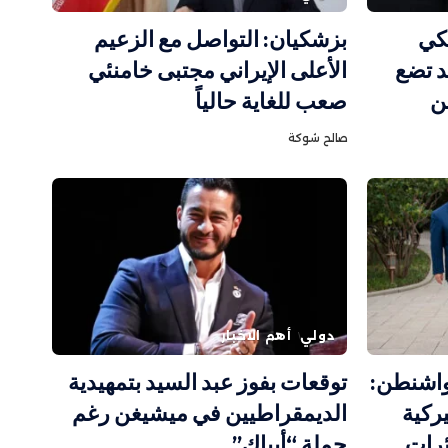
كي
بزشكيان: التواصل مع الزعيم
 تضع
الأعلى الإيراني مجتبى خامنئي
ن
صعب للغاية حالياً
صالح شوكة
دولي
أهم الاخبار
 واشنطن:
توقعات بفوز عبد السيد بتمهيدية
ت أميركية
الديمقراطيين في ميشيغن رغم
ئرات
حملة “أيباك”