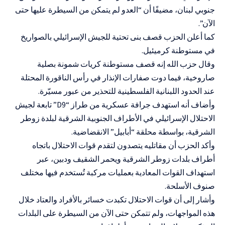
جنوبي لبنان، مضيفًا أن “العدو لم يتمكن من السيطرة عليها حتى
الآن”.
كما أعلن الحزب قصف بنى تحتية للجيش الإسرائيلي بالصواريخ
في مستوطنة كرميئيل.
وقال حزب الله إنه قصف مستوطنة كريات شمونة بصلية
صاروخية، فيما دوت صفارات الإنذار في رأس الناقورة المحتلة
عند الحدود اللبنانية الفلسطينية للتحذير من عبور مسيّرة.
وأضاف أنه استهدف جرافة عسكرية من طراز “
D9
” تابعة لجيش
الاحتلال الإسرائيلي في الأطراف الجنوبية الشرقية لبلدة زوطر
الشرقية، بواسطة محلقة “أبابيل” الانقضاضية.
وأكد الحزب أن مقاتليه يتصدون لتقدم قوات الاحتلال باتجاه
أطراف بلدات زوطر الشرقية ويحمر الشقيف ودبين، عبر
استهداف القوات المعادية بعمليات مركبة تُستخدم فيها مختلف
صنوف الأسلحة.
وأشار إلى أن قوات الاحتلال تكبدت خسائر بالأفراد والعتاد خلال
هذه المواجهات، ولم تتمكن حتى الآن من السيطرة على البلدات