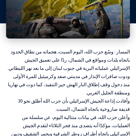
المسار : وسّع حزب الله، اليوم السبت، هجماته من نطاق الحدود
باتجاه بلدات ومواقع في الشمال، ردًا على تعميق الجيش
الإسرائيلي عملياته البرية في جنوب لبنان إلى ما بعد نهر الليطاني.
ودوت صافرات الإنذار في مدينتي صفد وكرميئيل للمرة الأولى
منذ دخول وقف إطلاق النار الهش حيز التنفيذ، كما دوت في نهاريا
ومنطقة الجليل الغربي.
وأفادت إذاعة الجيش الإسرائيلي بأن حزب الله أطلق نحو 30
قذيفة صاروخية باتجاه الشمال، السبت.
وأعلن حزب الله، في بيانات متتالية اليوم، عن سلسلة من
العمليات، مؤكدًا أنه يتصدى منذ فجر الثلاثاء لتقدم الجيش
الإسرائيلي باتجاه أطراف زوطر الشرقية ويحمر الشقيف ودبين