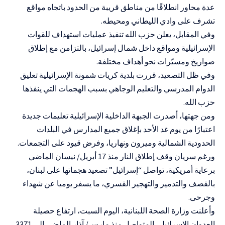
عدة محاور انطلاقًا من مناطق قريبة من الحدود باتجاه مواقع
تشرف على وادي الليطاني ومحيطه.
وفي المقابل، يعلن حزب الله تنفيذ عمليات استهداف للقوات
الإسرائيلية ومواقع داخل شمال إسرائيل، بالتزامن مع إطلاق
صواريخ ومسيّرات نحو أهداف مختلفة.
وفي ظل التصعيد، قررت بلدية كريات شمونة الإسرائيلية تعليق
الدوام المدرسي والتعليم الوجاهي بسبب الهجمات التي ينفذها
حزب الله.
ومن جهتها، أصدرت الجبهة الداخلية الإسرائيلية تعليمات جديدة
اعتبارًا من يوم غد الأحد بإغلاق جميع المدارس في البلدات
الحدودية الشمالية وميرون ونهاريا، وفرض قيود على التجمعات.
ورغم سريان وقف إطلاق النار منذ 17 أبريل/ نيسان الماضي
برعاية أمريكية، تواصل “إسرائيل” تصعيد هجماتها على لبنان،
بالقصف والتدمير والتهجير القسري، ما يسفر يوميا عن شهداء
وجرحى.
وأعلنت وزارة الصحة اللبنانية، اليوم السبت، ارتفاع حصيلة
العدوان الإسرائيلي المتواصل منذ مارس/ آذار الماضي إلى 3371