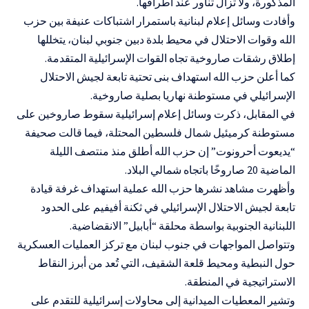
المذكورة، ولا تزال تناور عند أطرافها.
وأفادت وسائل إعلام لبنانية باستمرار اشتباكات عنيفة بين حزب
الله وقوات الاحتلال في محيط بلدة دبين جنوبي لبنان، يتخللها
إطلاق رشقات صاروخية تجاه القوات الإسرائيلية المتقدمة.
كما أعلن حزب الله استهداف بنى تحتية تابعة لجيش الاحتلال
الإسرائيلي في مستوطنة نهاريا بصلية صاروخية.
في المقابل، ذكرت وسائل إعلام إسرائيلية سقوط صاروخين على
مستوطنة كرميئيل شمال فلسطين المحتلة، فيما قالت صحيفة
“يديعوت أحرونوت” إن حزب الله أطلق منذ منتصف الليلة
الماضية 20 صاروخًا باتجاه شمالي البلاد.
وأظهرت مشاهد نشرها حزب الله عملية استهداف غرفة قيادة
تابعة لجيش الاحتلال الإسرائيلي في ثكنة أفيفيم على الحدود
اللبنانية الجنوبية بواسطة محلقة “أبابيل” الانقضاضية.
وتتواصل المواجهات في جنوب لبنان مع تركز العمليات العسكرية
حول النبطية ومحيط قلعة الشقيف، التي تُعد من أبرز النقاط
الاستراتيجية في المنطقة.
وتشير المعطيات الميدانية إلى محاولات إسرائيلية للتقدم على