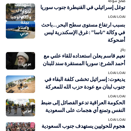
صالح شوكة
انتهاكات
توغل إسرائيلي في القنيطرة جنوب سوريا
الاحتلال
علوم
عربي
LOAI LOAI
وتكنولوجيا
بيئة
بسبب ارتفاع مستوى سطح البحر…باحث
ومناخ
في وكالة “ناسا” : غرق الإسكندرية ليس
عربي
أضحوكة
رباح
نعيم قاسم يعلن استعداده للقاء علني مع
أحمد الشرع: سوريا المستقرة سند للبنان
عربي
LOAI LOAI
في
يديعوت: إسرائيل تخشى كلفة البقاء في
المواجهة
جنوب لبنان مع عودة حزب الله للمعركة
عربي
LOAI LOAI
الحكومة العراقية تدعو الفصائل إلى ضبط
النفس وتمنع أي هجمات على السعودية
عربي
LOAI LOAI
هجوم للحوثيين يستهدف جنوب السعودية