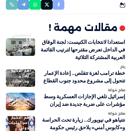
مقالات مهمة !
فلسطيني
48
استعدادا لانتخابات الكنيست: لجنة الوفاق
أهم
في الداخل تعرض مقترحها لترتيب القائمة
الاخبار
العربية المشتركة الثلاثية
رباح
أهم الاخبار
خطة ترامب لغزة تتقلص.. إعادة الإعمار
تقارير
تتحول إلى مشروع محدود جنوب القطاع
ودراسات
صالح شوكة
إسرائيل تلغي الإجازات العسكرية وسط
أهم الاخبار
مؤشرات على ضربة جديدة ضد إيران
إسرائيليات
صالح شوكة
أهم الاخبار
نتنياهو في نيويورك.. زيارة تحت الحراسة
إسرائيليات
و«كابوس أمني» يلاحق رئيس حكومة
دولي