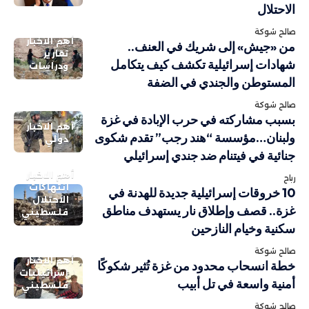
الاحتلال
صالح شوكة
أهم الاخبار
من «جيش» إلى شريك في العنف..
تقارير
شهادات إسرائيلية تكشف كيف يتكامل
ودراسات
المستوطن والجندي في الضفة
صالح شوكة
بسبب مشاركته في حرب الإبادة في غزة
أهم الاخبار
ولبنان…مؤسسة “هند رجب” تقدم شكوى
دولي
جنائية في فيتنام ضد جندي إسرائيلي
أهم الاخبار
رباح
انتهاكات
10 خروقات إسرائيلية جديدة للهدنة في
الاحتلال
غزة.. قصف وإطلاق نار يستهدف مناطق
فلسطيني
سكنية وخيام النازحين
صالح شوكة
أهم الاخبار
خطة انسحاب محدود من غزة تُثير شكوكًا
إسرائيليات
أمنية واسعة في تل أبيب
فلسطيني
صالح شوكة