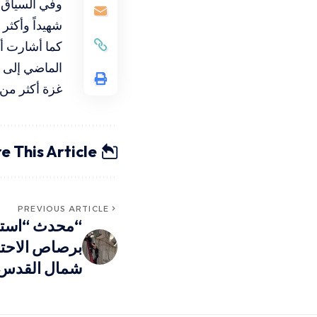
شهيداً وأكثر من 130 مصاباً، جراء استمرار الاعتداءات الإسرائيلية على من
كما أشارت أح
غزة أكثر من 72 ألف شهيد و172 ألف مصا
e This Article
PREVIOUS ARTICLE
“محدث “است
برصاص الاحتل
شمال القدس