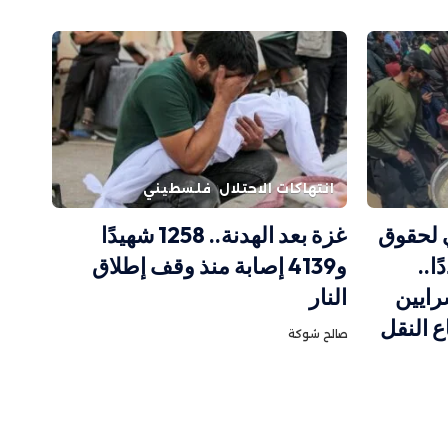
انتهاكات الاحتلال
فلسطيني
 لحقوق
غزة بعد الهدنة.. 1258 شهيدًا
ا..
و4139 إصابة منذ وقف إطلاق
ايين
النار
ع النقل
صالح شوكة