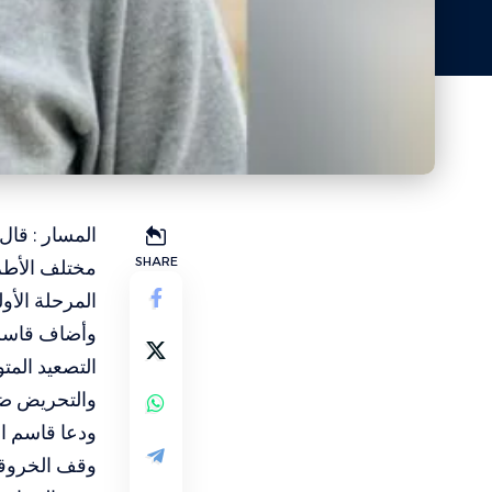
المسار : قا
SHARE
مختلف الأطرا
المرحلة الأو
وأضاف قاسم 
التصعيد المت
والتحريض ضد
ودعا قاسم ال
وقف الخروقات