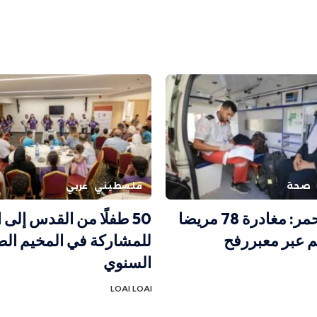
صحة
فلسطيني
عربي
الهلال الأحمر: مغادرة 78 مريضا
50 طفلًا من القدس إلى
م عبر معبررفح
للمشاركة في المخيم ال
السنوي
LOAI LOAI