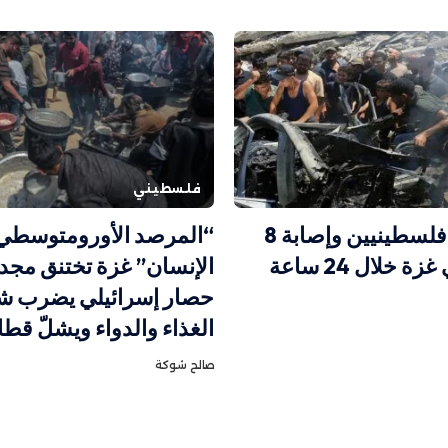
فلسطيني
استشهاد فلسطينيين وإصابة 8
“المرصد الأورومتوسطي
 خلال 24 ساعة
الإنسان” غزة تختنق مجددً
حصار إسرائيلي يضرب شر
الغذاء والدواء ويشلّ قطا
صالح شوكة