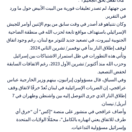
من جهتها، لم تصدر تعليقات فورية من البيت الأبيض حول ما ورد
في التقرير.
وكان نتنياهو قد أصدر في وقت سابق من يوم الإثنين أوامر للجيش
الإسرائيلي باستهداف مواقع تابعة لحزب الله في منطقة الضاحية
الجنوبية لبيروت، في تصعيد جديد للتوتر مع لبنان، رغم وجود اتفاق
لوقف إطلاق النار بدأ في نوفمبر/ تشرين الثاني 2024.
وتأتي هذه التطورات في ظل استمرار الاشتباكات بين إسرائيل
وحزب الله منذ أكتوبر/ تشرين الأول 2023، رغم الاتفاقات السابقة
لخفض التصعيد.
وفي السياق، قال مسؤولون إيرانيون، بينهم وزير الخارجية عباس
عراقجي، إن
الضربات الإسرائيلية في لبنان تُعدّ خرقًا لاتفاق وقف
إطلاق النار
الذي جرى التوصل إليه بين واشنطن وطهران في 7
أبريل/ نيسان.
وأضاف عراقجي في منشور على منصة “إكس” أن “خرق أي
طرف للاتفاق يعني انهياره بالكامل”، محمّلًا الولايات المتحدة
وإسرائيل مسؤولية التداعيات.