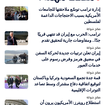
إدارة ترامب توسّع ملاحقتها للجامعات
الأمريكية بسبب الاحتجاجات الداعمة
دولي
لفلسطين
صالح شوكة
ترامب: الحرب مع إيران قد تنتهي قريبًا
جدًا.. ومفاوضات جارية لتحقيق تقدم
دولي
صالح شوكة
إيران تعلن ترتيبات جديدة لحركة السفن
في مضيق هرمز وفرض رسوم على
دولي
خدمات العبور
صالح شوكة
قمة جدة تجمع السعودية وتركيا وباكستان
لتوقيع اتفاقية دفاع مشترك وسط تصاعد
دولي
عربي
التوترات الإقليمية
صالح شوكة
استطلاع رويترز: الأمريكيون يرون أن