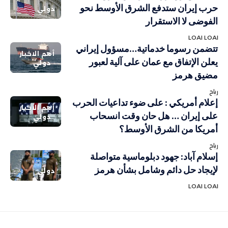
حرب إيران ستدفع الشرق الأوسط نحو
دولي
الفوضى لا الاستقرار
LOAI LOAI
تتضمن رسوما خدماتية…مسؤول إيراني
أهم الاخبار
يعلن الإتفاق مع عمان على آلية لعبور
دولي
مضيق هرمز
رباح
إعلام أمريكي : على ضوء تداعيات الحرب
أهم الاخبار
على إيران … هل حان وقت انسحاب
دولي
أمريكا من الشرق الأوسط؟
رباح
إسلام آباد: جهود دبلوماسية متواصلة
لإيجاد حل دائم وشامل بشأن هرمز
دولي
LOAI LOAI