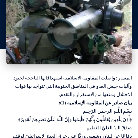
المسار : واصلت المقاومة الاسلامية استهدافاتها الناجحة لجنود
وآليات جيش العدو في المناطق الجنوبية التي تتواجد بها قوات
الاحتلال ومنعها من الاستقرار والتقدم.
بيان صادر عن المقاومة الإسلامية (1):
بِسْمِ اللَّـهِ الرحمن الرَّحِيم
‏﴿أُذِنَ لِلَّذِينَ يُقَاتَلُونَ بِأَنَّهُمْ ظُلِمُوا وَإِنَّ اللَّهَ عَلَىٰ نَصْرِهِمْ لَقَدِيرٌ﴾‏
صَدَقَ اللهُ العَلِيّ العَظِيم
دفاعًا عن لبنان وشعبه، وردًّا على خرق العدوّ الإسرائيليّ لوقف