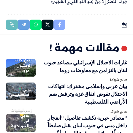
﴿وَمَا النَّصْرُ إِلاَّ مِنْ عِندِ اللّهِ الْعَزِيزِ الْحَكِيم﴾‏
مقالات مهمة !
انتهاكات
غارات الاحتلال الإسرائيلي تتصاعد جنوب
الاحتلال
لبنان بالتزامن مع مفاوضات روما
عربي
صالح شوكة
بيان عربي وإسلامي مشترك: انتهاكات
عربي
الاحتلال تقوض اتفاق غزة وترفض ضم
فلسطيني
الأراضي الفلسطينية
إسرائيليات
صالح شوكة
عربي
“مصادر عبرية تكشف تفاصيل “انفجار
في
داخل مبنى في جنوب لبنان يقتل ضابطاً
المواجهة