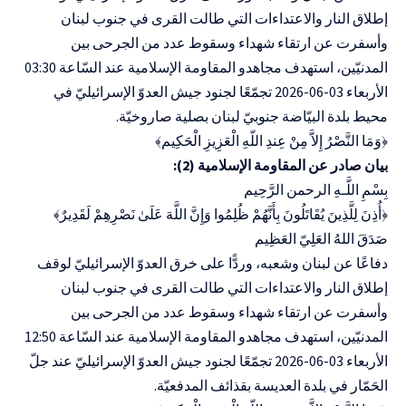
إطلاق النار والاعتداءات التي طالت القرى في جنوب لبنان
وأسفرت عن ارتقاء شهداء وسقوط عدد من الجرحى بين
المدنيّين، استهدف مجاهدو المقاومة الإسلامية عند السّاعة 03:30
الأربعاء 03-06-2026‏ تجمّعًا لجنود جيش العدوّ الإسرائيليّ في
محيط بلدة البيّاضة جنوبيّ لبنان بصلية صاروخيّة.
﴿وَمَا النَّصْرُ إِلاَّ مِنْ عِندِ اللّهِ الْعَزِيزِ الْحَكِيم﴾‏
بيان صادر عن المقاومة الإسلامية (2):
بِسْمِ اللَّـهِ الرحمن الرَّحِيم
‏﴿أُذِنَ لِلَّذِينَ يُقَاتَلُونَ بِأَنَّهُمْ ظُلِمُوا وَإِنَّ اللَّهَ عَلَىٰ نَصْرِهِمْ لَقَدِيرٌ﴾‏
صَدَقَ اللهُ العَلِيّ العَظِيم
دفاعًا عن لبنان وشعبه، وردًّا على خرق العدوّ الإسرائيليّ لوقف
إطلاق النار والاعتداءات التي طالت القرى في جنوب لبنان
وأسفرت عن ارتقاء شهداء وسقوط عدد من الجرحى بين
المدنيّين، استهدف مجاهدو المقاومة الإسلامية عند السّاعة 12:50
الأربعاء 03-06-2026‏ تجمّعًا لجنود جيش العدوّ الإسرائيليّ عند جلّ
الحَمّار في بلدة العديسة بقذائف المدفعيّة.