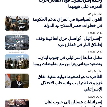
وجندياً إسرائيليين.. قوة الانفجار أخّرت
التعرف على هويتهما
صالح شوكة
القوى السياسية في العراق تدعم الحكومة
في خطوات حصر السلاح بيد الدولة
عربي
انتهاكات
LOAI LOAI
الاحتلال
“إسـرائيـل” تُواصـل خرق اتفاقيـة وقف
عربي
إطـلاق النار في قطـاع غزة
فلسطيني
إسرائيليات
LOAI LOAI
عربي
مقتل ضابط إسرائيلي في جنوب لبنان..
في
وتصعيد ميداني يتزامن مع مفاوضات روما
المواجهة
صالح شوكة
القاهرة تدعو لضغوط دولية لتنفيذ اتفاق
غزة وخطة ترامب وانسحاب الاحتلال
عربي
الإسرائيلي
LOAI LOAI
استيطان
إسرائيليات يتسللن إلى جنوب لبنان
إسرائيليات