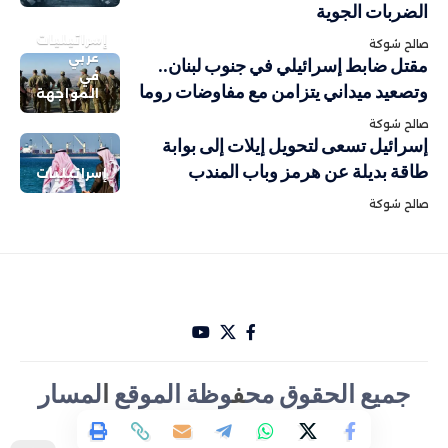
الضربات الجوية
إسرائيليات
صالح شوكة
عربي
مقتل ضابط إسرائيلي في جنوب لبنان..
في
وتصعيد ميداني يتزامن مع مفاوضات روما
المواجهة
صالح شوكة
إسرائيل تسعى لتحويل إيلات إلى بوابة
طاقة بديلة عن هرمز وباب المندب
إسرائيليات
صالح شوكة
جميع الحقوق مح
ف
وظة الموقع
ا
لمسار
الأخباري تصميم Hakam