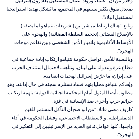
وحذر من أن “علماء ورواد أعمال المستقبل يغادرون إسرائيل
بمعدل يفوق بكثير نسبتهم في المجتمع، ما يُشكل تهديدا استراتيجيا
لمستقبل البلاد”.
وتابع: “هناك ارتباط مباشر بين (تشريعات نتنياهو لما يصفه)
بالإصلاح القضائي (تحجيم السلطة القضائية) والهجوم على
الأوساط الأكاديمية وانهيار الأمن الشخصي وبين تفاقم موجات
الهجرة”.
وبالنسبة للأمن، تواصل حكومة نتنياهو
ارتكاب إبادة جماعية في
قطاع غزة
وعدوانا على لبنان، وتتأهب لاحتمال استئناف الحرب
على إيران، ما عرّض إسرائيل لهجمات انتقامية.
ويُحاكم نتنياهو محليا بتهم فساد تستلزم سجنه في حال إدانته، وهو
مطلوب أيضا للمثول أمام المحكمة الجنائية الدولية؛ بتهمة ارتكاب
جرائم حرب وأخرى ضد الإنسانية في غزة.
كاريف مضى قائلا: “من الواضح أن التآكل المستمر للقيم
الديمقراطية، والاستقطاب الاجتماعي، وفشل الحكومة في أداء
واجبها، كلها عوامل تدفع العديد من الإسرائيليين إلى التفكير في
الهجرة”.