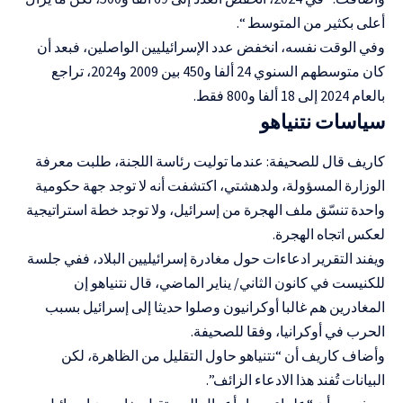
أعلى بكثير من المتوسط “.
وفي الوقت نفسه، انخفض عدد الإسرائيليين الواصلين، فبعد أن
كان متوسطهم السنوي 24 ألفا و450 بين 2009 و2024، تراجع
بالعام 2024 إلى 18 ألفا و800 فقط.
سياسات نتنياهو
كاريف قال للصحيفة: عندما توليت رئاسة اللجنة، طلبت معرفة
الوزارة المسؤولة، ولدهشتي، اكتشفت أنه لا توجد جهة حكومية
واحدة تنسّق ملف الهجرة من إسرائيل، ولا توجد خطة استراتيجية
لعكس اتجاه الهجرة.
ويفند التقرير ادعاءات حول مغادرة إسرائيليين البلاد، ففي جلسة
للكنيست في كانون الثاني/ يناير الماضي، قال نتنياهو إن
المغادرين هم غالبا أوكرانيون وصلوا حديثا إلى إسرائيل بسبب
الحرب في أوكرانيا، وفقا للصحيفة.
وأضاف كاريف أن “نتنياهو حاول التقليل من الظاهرة، لكن
البيانات تُفند هذا الادعاء الزائف”.