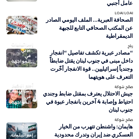
عامل أجنبي
LOAI LOAI
إسرائيليات
الصحافة العبرية… الملف اليومي الصادر
الصحافة
عن المكتب الصحافي التابع للجبهة
العبرية
الديمقراطية
إسرائيليات
رباح
عربي
“مصادر عبرية تكشف تفاصيل “انفجار
في
داخل مبنى في جنوب لبنان يقتل ضابطاً
المواجهة
وجندياً إسرائيليين.. قوة الانفجار أخّرت
التعرف على هويتهما
أهم الاخبار
صالح شوكة
إسرائيليات
جيش الاحتلال يعترف بمقتل ضابط وجندي
في
احتياط وإصابة 4 آخرين بانفجار عبوة في
المواجهة
جنوب لبنان
صالح شوكة
هايمان: واشنطن تتهرب من الخيار
العسكري ضد إيران وتدرك محدودية
إسرائيليات