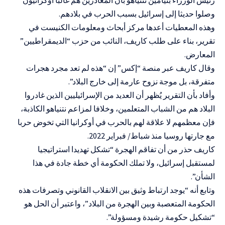
وصلوا حديثا إلى إسرائيل بسبب الحرب في بلادهم.
وهذه المعطيات أعدها مركز أبحاث ومعلومات الكنيست في
تقرير، بناء على طلب كاريف، النائب من حزب “الديمقراطيين”
المعارض.
وقال كاريف عبر منصة “إكس” إن “هذه لم تعد مجرد هجرات
متفرقة، بل موجة نزوح عارمة إلى خارج البلاد”.
وأفاد بأن التقرير يُظهر أن العديد من الإسرائيليين الذين غادروا
البلاد هم من الشباب المتعلمين، وخلافا لمزاعم نتنياهو الكاذبة،
فإن معظمهم لا علاقة لهم بالحرب في أوكرانيا التي تخوض حربا
مع جارتها روسيا منذ شباط/ فبراير 2022.
كاريف حذر من أن تفاقم الهجرة “تشكل تهديدا استراتيجيا
لمستقبل إسرائيل، ولا تملك الحكومة أي خطة جادة في هذا
الشأن”.
وتابع أنه “يوجد ارتباط وثيق بين الانقلاب القانوني وتصرفات هذه
الحكومة المتعصبة وبين الهجرة من البلاد”، واعتبر أن الحل هو
“تشكيل حكومة رشيدة ومسؤولة”.