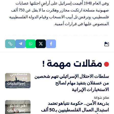
وفي العام 1948 أُقيمت إسرائيل على أراضٍ احتلتها عصابات
صهيونية مسلحة ارتكبت مجازر وهجّرت ما لا يقل عن 750 ألف
فلسطيني، وترفض تل أبيب الانسحاب وقيام الدولة الفلسطينية
المنصوص عليها في قرارات أممية.
مقالات مهمة !
فلسطيني
سلطات الاحتلال الإسرائيلي تتهم شخصين
48
من عسقلان بتنفيذ مهام لصالح
إسرائيليات
الاستخبارات الإيرانية
صالح شوكة
بذريعة الأمن.. حكومة نتنياهو تعتمد
أهم الاخبار
استبدال العمال الفلسطينيين بـ50 ألف
إسرائيليات