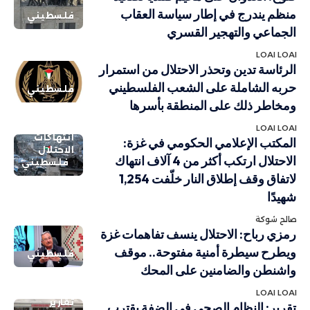
منظم يندرج في إطار سياسة العقاب
فلسطيني
الجماعي والتهجير القسري
LOAI LOAI
الرئاسة تدين وتحذر الاحتلال من استمرار
حربه الشاملة على الشعب الفلسطيني
فلسطيني
ومخاطر ذلك على المنطقة بأسرها
LOAI LOAI
انتهاكات
المكتب الإعلامي الحكومي في غزة:
الاحتلال
الاحتلال ارتكب أكثر من 4 آلاف انتهاك
فلسطيني
لاتفاق وقف إطلاق النار خلّفت 1,254
شهيدًا
صالح شوكة
رمزي رباح: الاحتلال ينسف تفاهمات غزة
ويطرح سيطرة أمنية مفتوحة.. موقف
فلسطيني
واشنطن والضامنين على المحك
LOAI LOAI
تقارير
تقرير: النظام الصحي في الضفة يقترب