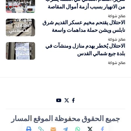
ودراسات
من الانهيار بسبب أزمة أموال المقاصة
فلسطيني
صالح شوكة
انتهاكات
الاحتلال يقتحم مخيم عسكر القديم شرق
الاحتلال
نابلس ويشن حملة مداهمات واسعة
فلسطيني
صالح شوكة
الاحتلال يُخطر بهدم منازل ومنشآت في
انتهاكات
بلدة جبع شمالي القدس
الاحتلال
صالح شوكة
جميع الحقوق مح
ف
وظة الموقع
ا
لمسار
الأخباري تصميم Hakam