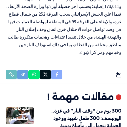
و173,011 إصابة؛ بحسب آخر حصيلة أوردتها وزارة الصحة الأربعاء.
فيما أعلن الجيش الإسرائيلي سحب الفرقة 252 من شمال قطاع
غزة، والإبقاء على الفرقة 99 في المنطقة لمواصلة العمليات فيها.
في وقت تواصل قوات الاحتلال خرق اتفاق وقف إطلاق النار
والتهدئة الهشة، من خلال تنفيذ اعتداءات وهجمات متكررة طالت
مناطق مختلفة من القطاع، بما في ذلك استهداف النازحين
وخيامهم ومراكز الإيواء.
مقالات مهمة !
انتهاكات
300 يوم من “وقف النار” في غزة..
الاحتلال
اليونيسف: 300 طفل شهيد ووعود
فلسطيني
الحماية تتحول إلى مأساة يومية