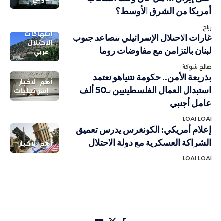
أمريكا من الشرق الأوسط؟
رباح
انتهاكات
غارات الاحتلال الإسرائيلي تتصاعد جنوب
الاحتلال
لبنان بالتزامن مع مفاوضات روما
عربي
صالح شوكة
بذريعة الأمن.. حكومة نتنياهو تعتمد
أهم الاخبار
استبدال العمال الفلسطينيين بـ50 ألف
إسرائيليات
عامل أجنبي
LOAI LOAI
إعلام أمريكي: الكونغرس يدرس تعميق
الشراكة العسكرية مع دولة الاحتلال
أهم الاخبار
LOAI LOAI