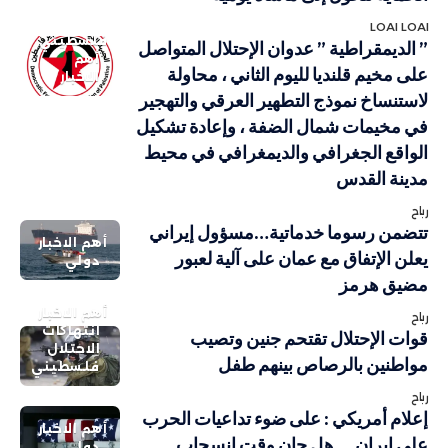
LOAI LOAI
فلسطيني
” الديمقراطية ” عدوان الإحتلال المتواصل
أهم
على مخيم قلنديا لليوم الثاني ، محاولة
الاخبار
لاستنساخ نموذج التطهير العرقي والتهجير
في مخيمات شمال الضفة ، وإعادة تشكيل
الواقع الجغرافي والديمغرافي في محيط
مدينة القدس
رباح
تتضمن رسوما خدماتية…مسؤول إيراني
أهم الاخبار
يعلن الإتفاق مع عمان على آلية لعبور
دولي
مضيق هرمز
أهم الاخبار
رباح
انتهاكات
قوات الإحتلال تقتحم جنين وتصيب
الاحتلال
مواطنين بالرصاص بينهم طفل
فلسطيني
رباح
إعلام أمريكي : على ضوء تداعيات الحرب
أهم الاخبار
على إيران … هل حان وقت انسحاب
دولي