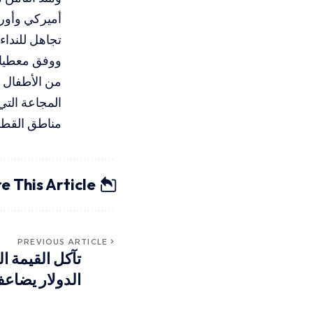
أميركي وأور
تجاهل للنداءا
المجاعة الت
مناطق القطاع
e This Article
PREVIOUS ARTICLE
تآكل القيمة ال
الدولار يضاعف