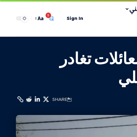
ي
9
Aa
Sign In
ائلات تغادر
لي
SHARE