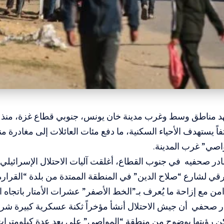
د مناطق وسط وغرب مدينة خان يونس، جنوبي قطاع غزة، منذ أسا
ثفاً يستهدف الأحياء السكنية، ما دفع مئات العائلات إلى مغادرة من
اصي” غرب المدينة.
 صحفيه في جنوب القطاع، أغلقت آليات الاحتلال الإسرائيلي 
ي لشارع “صلاح الدين” في المنطقة الممتدة من بلدة “القرارة
زامن مع إزاحة ما يُعرف بـ”الخط الأصفر” عشرات الأمتار باتجاه 
صحفي أن جيش الاحتلال أنشأ مؤخراً ثكنة عسكرية كبيرة ش
ن رؤيتها بوضوح من منطقة “المواصي” على بعد عدة كيلومترات. 