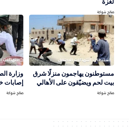
لغزة
صالح شوكة
استيطان
انتهاكات الاحتلال
انتهاكات ال
مستوطنون يهاجمون منزلًا شرق
بيت لحم ويضيّقون على الأهالي
إصابات خلال 48
صالح شوكة
صالح شوكة