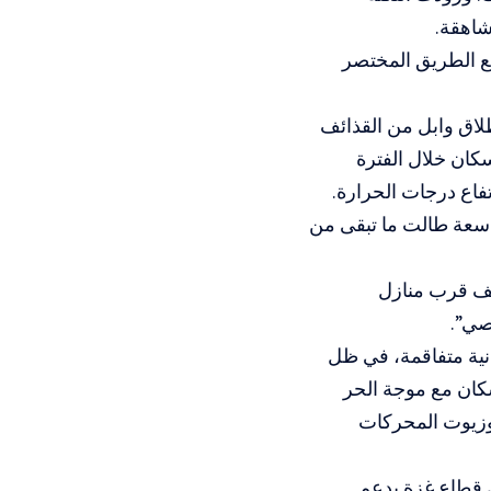
شاهقة.
طع الطريق المختصر
لاق وابل من القذائف
سكان خلال الفترة
تفاع درجات الحرارة.
اسعة طالت ما تبقى من
ئف قرب منازل
صي”.
انية متفاقمة، في ظل
سكان مع موجة الحر
د وزيوت المحركات
باً مدمرة على قطاع غزة بدعم