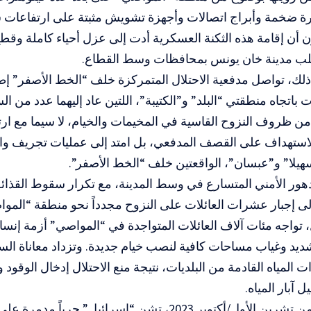
رة ضخمة وأبراج اتصالات وأجهزة تشويش مثبتة على ارتفاعات 
 أن إقامة هذه الثكنة العسكرية أدت إلى عزل أحياء كاملة وق
لب مدينة خان يونس بمحافظات وسط القطاع.
لك، تواصل مدفعية الاحتلال المتمركزة خلف “الخط الأصفر” إط
باتجاه منطقتي “البلد” و”الكتيبة”، اللتين عاد إليهما عدد من ال
ً من ظروف النزوح القاسية في المخيمات والخيام، لا سيما مع ار
لاستهداف على القصف المدفعي، بل امتد إلى عمليات تجريف و
هيلا” و”عبسان”، الواقعتين خلف “الخط الأصفر”.
دهور الأمني المتسارع في وسط المدينة، مع تكرار سقوط القذا
لى إجبار عشرات العائلات على النزوح مجدداً نحو منطقة “الموا
 تواجه مئات آلاف العائلات المتواجدة في “المواصي” أزمة إنس
ديد وغياب مساحات كافية لنصب خيام جديدة. وتزداد معاناة ال
 المياه القادمة من البلديات، نتيجة منع الاحتلال إدخال الوقو
ل آبار المياه.
ومنذ الثامن من تشرين الأول/أكتوبر 2023، تشن “إسرائيل” حر