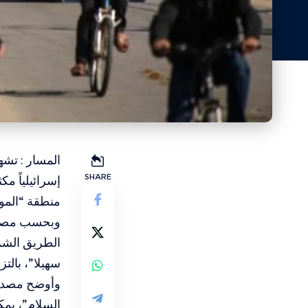
المسار : تشه
SHARE
إسرائيلياً مك
منطقة “المو
وبحسب مصادر
الطريق الشرق
سهيلا”، بالت
وأوضح مصدر 
السلام”، يمك