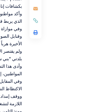
بكشافات إنا
وأكد مواطنون
الذي يربط ق
وفي موازاة ذ
وقنابل الصوت 
الأخيرة هربا
ولم يقتصر ا
بلدتي “بني س
وأدى هذا الت
المواطنين، إ
وفي المقابل،
الاكتظاظ الش
ووقف إمدادات
اللازمة لتشغي