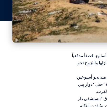
بيع، قصفاً مدفعياً
ازلها والنزوح نحو
منذ نحو أسبوعين
” حتى “دوار بني
الغرب.
رق “مستشفى دار
وزُوّدت الثكنة