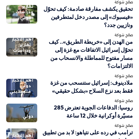
صالح شوكة
تقارير
تحقيق يكشف مفارقة صادمة: كيف تحوّل
ودراسات
«فيسبوك» إلى مصدر دخل لمتطرفين
دولي
ونازيين جدد؟
صالح شوكة
أهم الاخبار
من الهدن إلى «خريطة الطريق».. كيف
تقارير
تحوّل إسرائيل الاتفاقات مع غزة إلى
ودراسات
مسار مفتوح للمماطلة والانسحاب من
الالتزامات؟
صالح شوكة
أهم الاخبار
ملادينوف: إسرائيل ستنسحب من غزة
دولي
فقط بعد نزع السلاح «بشكل حقيقي»
فلسطيني
صالح شوكة
روسيا: الدفاعات الجوية تعترض 285
مسيّرة أوكرانية خلال 12 ساعة
دولي
صالح شوكة
ترامب في رده على نتياهو: لا بد من تطبيق
أهم الاخبار