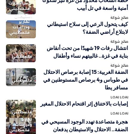
خطة انسحاب محدود من غزة تُثير شكوكًا
إسرائيليات
أمنية واسعة في تل أبيب
فلسطيني
استيطان
صالح شوكة
تقارير
كيف يتحول الرعي إلى سلاح استيطاني
ودراسات
لابتلاع أراضي الضفة؟
فلسطيني
صالح شوكة
انتشال رفات 19 شهيدًا من تحت أنقاض
بناية في غزة.. غالبيتهم نساء وأطفال
فلسطيني
صالح شوكة
الضفة الغربية: 15 إصابة برصاص الاحتلال
في طوباس و4 برصاص المستوطنين في
فلسطيني
مسافر يطا
LOAI LOAI
إصابات بالاختناق إثر اقتحام الاحتلال المغير
فلسطيني
LOAI LOAI
تقارير
هجرة متصاعدة تهدد الوجود المسيحي في
ودراسات
الضفة.. الاحتلال والاستيطان يدفعان
فلسطيني