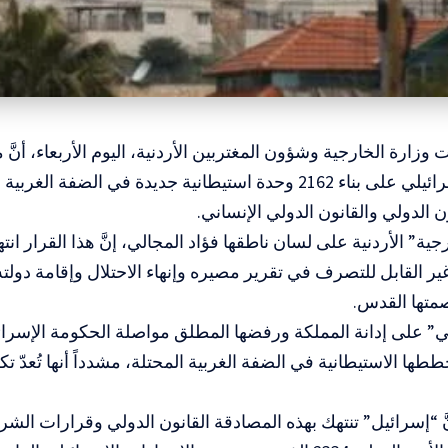
ت وزارة الخارجية وشؤون المغتربين الأردنية، اليوم الأربعاء، أن
الاحتلال الإسرائيلي على بناء 2162 وحدة استيطانية جديدة في الض
ن الدولي والقانون الدولي الإنساني.
جية” الأردنية على لسان ناطقها فؤاد المجالي، إنَّ هذا القرار 
ر القابل للتصرف في تقرير مصيره وإنهاء الاحتلال وإقامة دولت
متها القدس.
لي” على إدانة المملكة ورفضها المطلق مواصلة الحكومة الإسرائ
ها الاستيطانية في الضفة الغربية المحتلة، مشدداً أنها تُعدّ تكر
َّ “إسرائيل” تنتهك بهذه المصادقة القانون الدولي وقرارات الشر