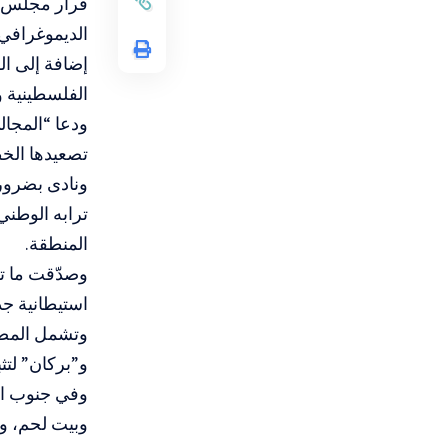
الديموغرافي وطاب
إضافة إلى ال
الفلسطينية و
‏ودعا “المجا
تصعيدها الخط
ونادى بضرور
ترابه الوطني
المنطقة.
استيطانية ج
وتشمل المصا
و”بركان” لتث
وفي جنوب ال
وبيت لحم، و