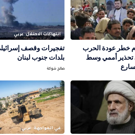
انتهاكات الاحتلال
عربي
ام خطر عودة الحرب
تفجيرات وقصف إسرائيل
. تحذير أممي وسط
بلدات جنوب لبنان
سارع
صالح شوكة
في المواجهة
عربي