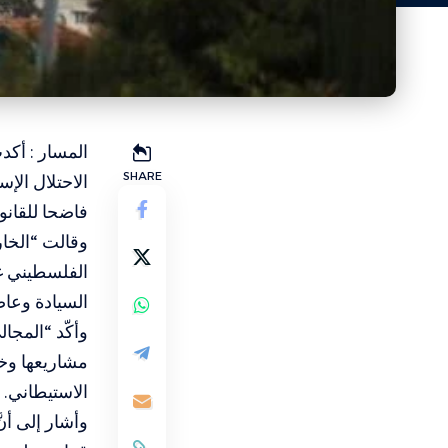
المسار : أكد
SHARE
فاضحا للقانو
وقالت “الخار
الفلسطيني غي
السيادة وعاص
وأكّد “المجا
مشاريعها وخطط
الاستيطاني.
وأشار إلى أن