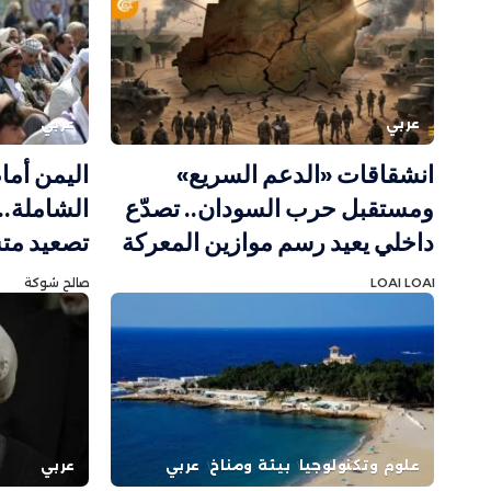
عربي
عربي
انشقاقات «الدعم السريع»
اليمن أم
ومستقبل حرب السودان.. تصدّع
الشاملة.
داخلي يعيد رسم موازين المعركة
تصعيد مت
LOAI LOAI
صالح شوكة
علوم وتكنولوجيا
بيئة ومناخ
عربي
عربي