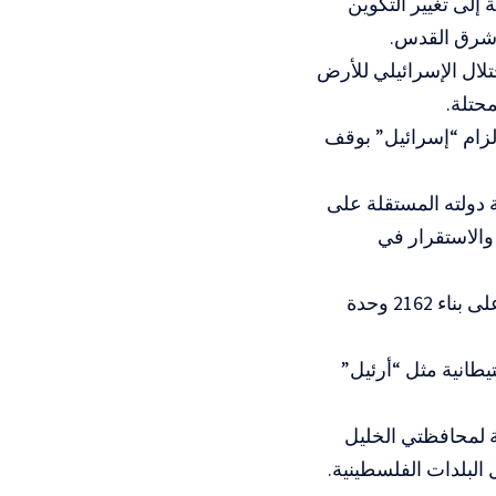
 الرامية إلى تغيير التكوين
تلال الإسرائيلي للأرض
حتلة.
وإلزام “إسرائيل” بوقف
دولته المستقلة على
والاستقرار في
وصدّقت ما تسمى اللجنة اللوائية العليا للتخطيط التابعة للاحتلال الإسرائيلي على بناء 2162 وحدة
طانية مثل “أرئيل”
 لمحافظتي الخليل
لبلدات الفلسطينية.