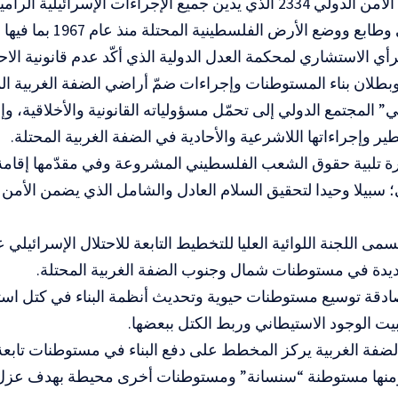
قرار مجلس الأمن الدولي 2334 الذي يدين جميع الإجراءات الإسرائيلية
ع ووضع الأرض الفلسطينية المحتلة منذ عام 1967 بما فيها شرق القدس.
رأي الاستشاري لمحكمة العدل الدولية الذي أكّد عدم قانونية الاح
بطلان بناء المستوطنات وإجراءات ضمّ أراضي الضفة الغربية الم
لي” المجتمع الدولي إلى تحمّل مسؤولياته القانونية والأخلاقية، 
ير وإجراءاتها اللاشرعية والأحادية في الضفة الغربية المحتلة.
ة تلبية حقوق الشعب الفلسطيني المشروعة وفي مقدّمها إقامة 
؛ سبيلا وحيدا لتحقيق السلام العادل والشامل الذي يضمن الأمن 
ديدة في مستوطنات شمال وجنوب الضفة الغربية المحتلة.
دقة توسيع مستوطنات حيوية وتحديث أنظمة البناء في كتل استي
بيت الوجود الاستيطاني وربط الكتل ببعضها.
ضفة الغربية يركز المخطط على دفع البناء في مستوطنات تابعة
منها مستوطنة “سنسانة” ومستوطنات أخرى محيطة بهدف عزل ا