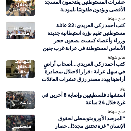
عشرات المستوطنين يقتحمون المسجد
الاحتلال
الأقصى ويؤدون طقوسًا تلمودية
فلسطيني
صالح شوكة
كتب أحمد زكي العريدي: 22 عائلة
استيطان
مستوطنين تقيم بؤرة استيطانية جديدة
فلسطيني
وزراء وأعضاء كنيست يضعون حجر
الأساس لمستوطنة في عرابة غرب جنين
صالح شوكة
انتهاكات
كتب أحمد زكي العريدي…أصحاب أراضٍ
الاحتلال
في سهل عرابة : قرار الاحتلال بمصادرة
مقالات
أراضينا يهدد مصدر رزق عشرات العائلات
رباح
استشهاد فلسطينيين وإصابة 8 آخرين في
غزة خلال 24 ساعة
فلسطيني
صالح شوكة
“المرصد الأورومتوسطي لحقوق
الإنسان” غزة تختنق مجددًا.. حصار
فلسطيني