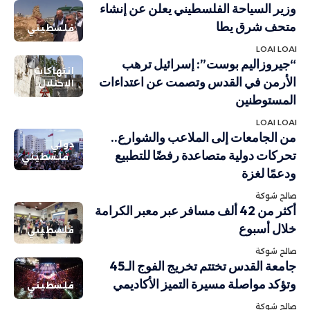
وزير السياحة الفلسطيني يعلن عن إنشاء
متحف شرق يطا
فلسطيني
LOAI LOAI
“جيروزاليم بوست”: إسرائيل ترهب
انتهاكات
الأرمن في القدس وتصمت عن اعتداءات
الاحتلال
المستوطنين
LOAI LOAI
من الجامعات إلى الملاعب والشوارع..
دولي
تحركات دولية متصاعدة رفضًا للتطبيع
فلسطيني
ودعمًا لغزة
صالح شوكة
أكثر من 42 ألف مسافر عبر معبر الكرامة
خلال أسبوع
فلسطيني
صالح شوكة
جامعة القدس تختتم تخريج الفوج الـ45
وتؤكد مواصلة مسيرة التميز الأكاديمي
فلسطيني
صالح شوكة