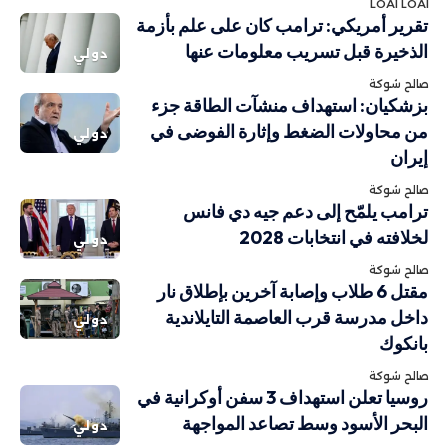
LOAI LOAI
تقرير أمريكي: ترامب كان على علم بأزمة
الذخيرة قبل تسريب معلومات عنها
دولي
صالح شوكة
بزشكيان: استهداف منشآت الطاقة جزء
من محاولات الضغط وإثارة الفوضى في
دولي
إيران
صالح شوكة
ترامب يلمّح إلى دعم جيه دي فانس
لخلافته في انتخابات 2028
دولي
صالح شوكة
مقتل 6 طلاب وإصابة آخرين بإطلاق نار
داخل مدرسة قرب العاصمة التايلاندية
دولي
بانكوك
صالح شوكة
روسيا تعلن استهداف 3 سفن أوكرانية في
البحر الأسود وسط تصاعد المواجهة
دولي