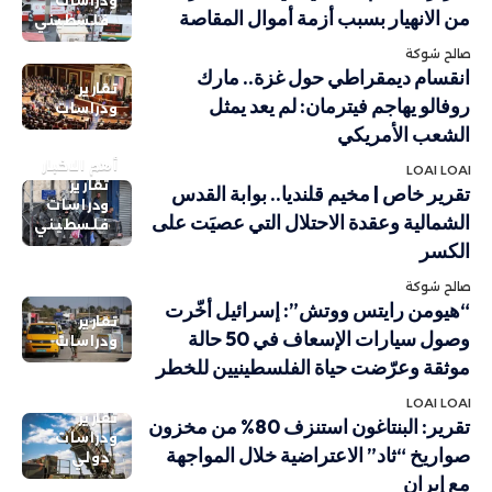
ودراسات
من الانهيار بسبب أزمة أموال المقاصة
فلسطيني
صالح شوكة
انقسام ديمقراطي حول غزة.. مارك
تقارير
روفالو يهاجم فيترمان: لم يعد يمثل
ودراسات
الشعب الأمريكي
أهم الاخبار
LOAI LOAI
تقارير
تقرير خاص | مخيم قلنديا.. بوابة القدس
ودراسات
الشمالية وعقدة الاحتلال التي عصيَت على
فلسطيني
الكسر
صالح شوكة
“هيومن رايتس ووتش”: إسرائيل أخّرت
تقارير
وصول سيارات الإسعاف في 50 حالة
ودراسات
موثقة وعرّضت حياة الفلسطينيين للخطر
LOAI LOAI
تقارير
تقرير: البنتاغون استنزف 80% من مخزون
ودراسات
صواريخ “ثاد” الاعتراضية خلال المواجهة
دولي
مع إيران