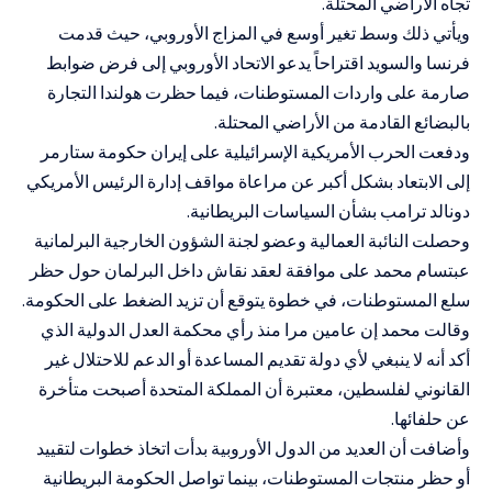
تجاه الأراضي المحتلة.
ويأتي ذلك وسط تغير أوسع في المزاج الأوروبي، حيث قدمت
فرنسا والسويد اقتراحاً يدعو الاتحاد الأوروبي إلى فرض ضوابط
صارمة على واردات المستوطنات، فيما حظرت هولندا التجارة
بالبضائع القادمة من الأراضي المحتلة.
ودفعت الحرب الأمريكية الإسرائيلية على إيران حكومة ستارمر
إلى الابتعاد بشكل أكبر عن مراعاة مواقف إدارة الرئيس الأمريكي
دونالد ترامب بشأن السياسات البريطانية.
وحصلت النائبة العمالية وعضو لجنة الشؤون الخارجية البرلمانية
عبتسام محمد على موافقة لعقد نقاش داخل البرلمان حول حظر
سلع المستوطنات، في خطوة يتوقع أن تزيد الضغط على الحكومة.
وقالت محمد إن عامين مرا منذ رأي محكمة العدل الدولية الذي
أكد أنه لا ينبغي لأي دولة تقديم المساعدة أو الدعم للاحتلال غير
القانوني لفلسطين، معتبرة أن المملكة المتحدة أصبحت متأخرة
عن حلفائها.
وأضافت أن العديد من الدول الأوروبية بدأت اتخاذ خطوات لتقييد
أو حظر منتجات المستوطنات، بينما تواصل الحكومة البريطانية