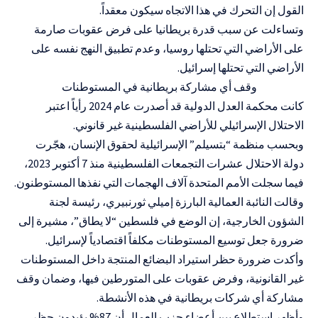
القول إن التحرك في هذا الاتجاه سيكون معقداً.
وتساءلت عن سبب قدرة بريطانيا على فرض عقوبات صارمة
على الأراضي التي تحتلها روسيا، وعدم تطبيق النهج نفسه على
الأراضي التي تحتلها إسرائيل.
وقف أي مشاركة بريطانية في المستوطنات
كانت محكمة العدل الدولية قد أصدرت عام 2024 رأياً اعتبر
الاحتلال الإسرائيلي للأراضي الفلسطينية غير قانوني.
وبحسب منظمة “بتسيلم” الإسرائيلية لحقوق الإنسان، هجّرت
دولة الاحتلال عشرات التجمعات الفلسطينية منذ 7 أكتوبر 2023،
فيما سجلت الأمم المتحدة آلاف الهجمات التي نفذها المستوطنون.
وقالت النائبة العمالية البارزة إميلي ثورنبيري، رئيسة لجنة
الشؤون الخارجية، إن الوضع في فلسطين “لا يطاق”، مشيرة إلى
ضرورة جعل توسيع المستوطنات مكلفاً اقتصادياً لإسرائيل.
وأكدت ضرورة حظر استيراد البضائع المنتجة داخل المستوطنات
غير القانونية، وفرض عقوبات على المتورطين فيها، وضمان وقف
مشاركة أي شركات بريطانية في هذه الأنشطة.
وأظهر استطلاع بين أعضاء حزب العمال أن 87% يؤيدون حظر