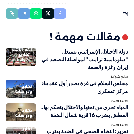
مقالات مهمة !
أهم الاخبار
دولة الاحتلال الإسرائيلي تستغل
تقارير
“دبلوماسية ترامب” لمواصلة التصعيد في
ودراسات
إيران وغزة والضفة
صالح شوكة
مجلس السلام في غزة يصدر أول عقد بناء
تقارير
مركز عسكري
ودراسات
LOAI LOAI
المياه تجري من تحتها والاحتلال يتحكم بها..
تقارير
العطش يضرب 16 قرية شمال الضفة
ودراسات
LOAI LOAI
تقارير
تقرير: النظام الصحي في الضفة يقترب